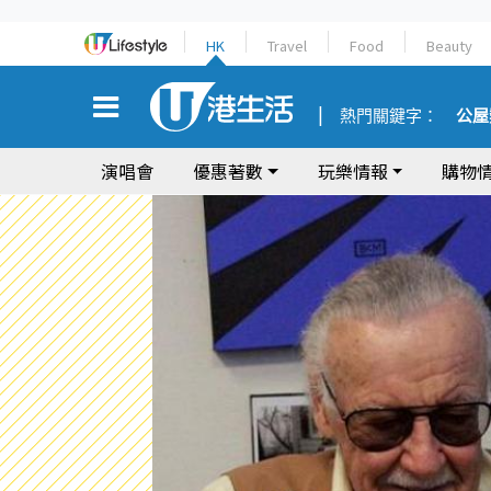
HK
Travel
Food
Beauty
熱門關鍵字：
公屋
演唱會
優惠著數
玩樂情報
購物