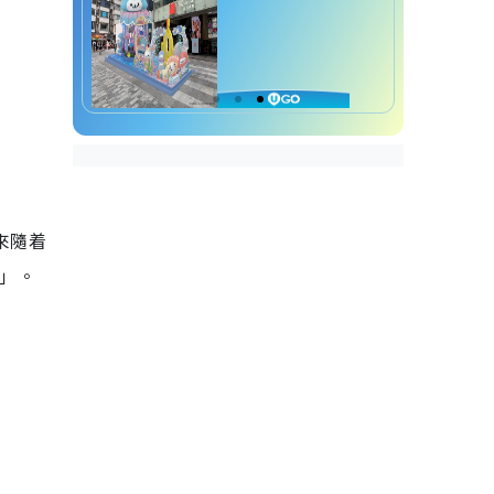
後來隨着
S」。