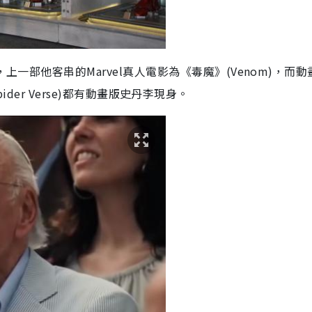
上一部他客串的Marvel真人電影為《毒魔》(Venom)，而
 Spider Verse)都有動畫版史丹李現身。