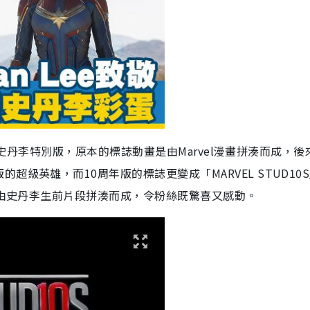
畫改成史丹李特別版，原本的標誌動畫是由Marvel漫畫拼湊而成，
級英雄，而10周年版的標誌更變成「MARVEL STUD10
變成由史丹李生前片段拼湊而成，令粉絲既驚喜又感動。