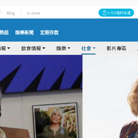
Blog
e-zone
U GO搵好去處
熱話
娛樂新聞
定期存款
情報
飲食情報
娛樂
社會
影片專區