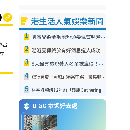
港生活人氣娛樂新聞
1
簡淑兒染金毛剪短頭髮氣質判若兩人！嚇壞老公麥大力都認唔出：「你做咩事？」
尾彩蛋
2
湯洛雯傳終於有好消息造人成功！兩大細節曝孕味極濃惹猜測：大肚婆先會咁！
丹李
3
8大最冇禮貌藝人名單被瘋傳！網民揭發明星真面目 一致數臭呢位係無品天花板？
4
銀行高層「沉船」爆案中案！驚揭邪教洗腦操控賣淫被吞600萬 幕後黑手講多錯多
5
林芊妤親解12年前「殘廁Gathering」真相！高層解約一句話重創尊嚴至今拒返TVB
U GO 本週好去處