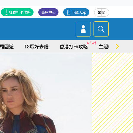
社群打卡攻略
商戶中心
下載 App
繁
简
周圍遊
18區好去處
香港打卡攻略
主題特集