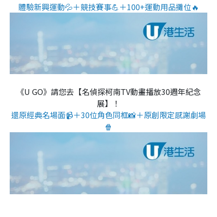
體驗新興運動💦＋競技賽事💪＋100+運動用品攤位🔥
《U GO》請您去【名偵探柯南TV動畫播放30週年紀念
展】！
還原經典名場面📹＋30位角色同框📸＋原創限定感謝劇場
🍿