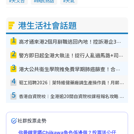
天文台
網民熱話
天氣
港生活社會話題
1
高才通來港2個月辭職逃回內地！控訴港企3宗罪 歎微管理極窒息
2
警方即日起全港大執法！捉行人亂過馬路+司機不專注駕駛！亂過馬路罰$2000
3
港大公共衞生學院推免費早期肺癌篩查！合資格人士將獲全額資助定期血液化驗／電腦斷層掃描／風險評估
4
筍工招聘2026｜萊特維健藥廠請生產操作員！月薪高達$1.7萬 冷氣廠房/五天工作/保證雙糧
5
香港自資院校︱全港逾20間自資院校課程報名攻略 留位費可退/申請日期/報名連結