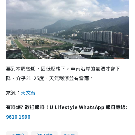
要到本周後期，因低壓槽下，華南沿岸的氣溫才會下
降，介乎21-25度，天氣稍涼並有雷雨。
來源：
天文台
有料爆? 歡迎報料！U Lifestyle WhatsApp 報料專線:
9610 1996