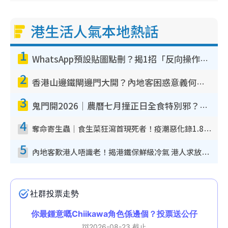
港生活人氣本地熱話
1
WhatsApp預設貼圖點刪？揭1招「反向操作」還原簡潔介面 附3步實測教學
2
香港山邊鐵閘邊門大開？內地客困惑意義何在！網民神回覆：呢種叫法理性防禦
3
鬼門開2026｜農曆七月撞正日全食特別邪？專家警告切忌做一事！揭4大禁忌+2招保平安
4
奪命寄生蟲｜食生菜狂瀉首現死者！疫潮惡化錄1.8萬宗病例 揭洗菜3大謬誤
5
內地客歎港人唔識老！揭港鐵保鮮級冷氣 港人求放過：咪投訴