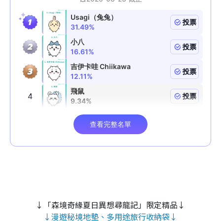
↓「森境奇緣夏日異想尋龍記」限定精品↓
↓漫遊秘境地墊、多用途旅行收納袋↓