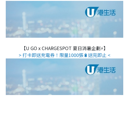
【U GO x CHARGESPOT 夏日消暑企劃⚡】
> 打卡即送充電券！限量1000張🔋送完即止 <