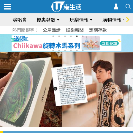
演唱會
優惠著數
玩樂情報
購物情報
熱門關鍵字：
公屋熱話
娛樂新聞
定期存款