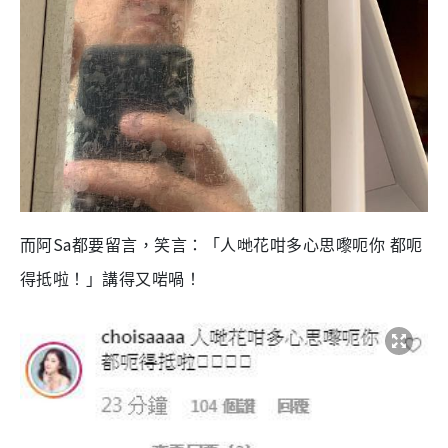
Sa
而阿
都要留言，笑言：「人哋花咁多心思嚟呃你
都呃
得抵啦！」講得又啱喎！