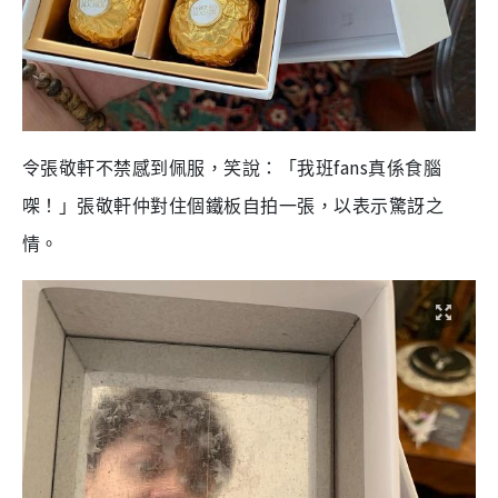
fans
令張敬軒不禁感到佩服，笑說：「我班
真係食腦
㗎！」張敬軒仲對住個鐵板自拍一張，以表示驚訝之
情。