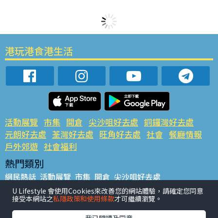
港玩港食港生活
活動展覽
市集
開倉
尖沙咀好去處
銅鑼灣好去處
元朗好去處
荃灣好去處
旺角好去處
社會
餐廳情報
戶外郊遊
社會福利
熱門類別
網民熱話
活動展覽
市集
開倉
尖沙咀好去處
銅鑼灣好去處
元朗好去處
荃灣好去處
旺角好去處
社會
U Lifestyle 會使用Cookies來改善您的網站體驗，請確定您同意
接受本網站之
私隱政策和使用條款
才可繼續瀏覽。
餐廳情報
戶外郊遊
熱門標籤