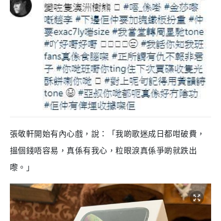
張敬軒開始有內心戲，說：「我啲歌迷成日都咁破費，
搵個錢唔容易，真係有我心
，
粒眼淚真係爭啲就跌出
嚟。」