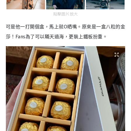
點擊圖片放大
O
可是他一打開個盒，馬上就
晒嘴。原來是一盒八粒的金
Fans
莎！
為了可以瞞天過海，更裝上鐵板扮重。