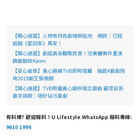
【開心速遞】人物有特色劇情夠貼地 網民：已經
超越《愛回家》馬家！
【開心速遞】劇組真係聽取民意！池美麗案件重演
飾飯腳妹Karen
【安心偷食】黃心穎被TVB即時雪藏 抽起4套劇拖
垮2019劇王張振朗
【開心速遞】TVB照播黃心穎所唱主題曲 觀眾投訴
要求換歌：唔好玷污套劇
有料爆? 歡迎報料！U Lifestyle WhatsApp 報料專線:
9610 1996