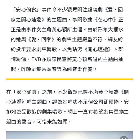
「安心偷食」事件令不少觀眾關注處境劇《愛·回
家之開心速遞》的主題曲，事關歌曲《在心中》正
正是由事件女主角黃心穎所主唱。由於形象大插水
的她與《愛·回家》的劇集主題嚴重不符，網友紛
紛投訴要求劇集轉歌，以免玷污《開心速遞》。群
情洶湧，TVB亦順應民意將黃心穎所唱的主題曲抽
起，昨晚劇集片頭音樂為純音樂伴奏。
在「安心偷食」之前，不少觀眾已經不滿黃心穎為《開
心速遞》唱主題曲，認為她唱功不足但公司卻硬捧，安
排她為受歡迎的劇集唱歌。網上一直有希望劇集更換主
題曲的聲音，可惜未能如願。