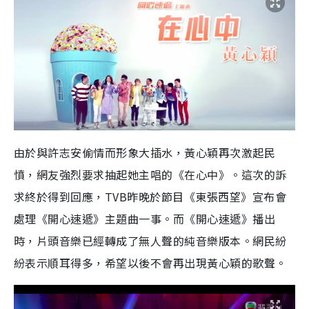
由於與許志安偷情而形象大插水，黃心穎再次激起民
憤，網友強烈要求抽起她主唱的《在心中》。這次的訴
求終於得到回應，
TVB
昨晚於節目《東張西望》宣布會
處理《開心速遞》主題曲一事。而《開心速遞》播出
時，片頭音樂已經轉成了無人聲的純音樂版本。網民紛
紛表示順耳得多，希望以後不會再出現黃心穎的歌聲。