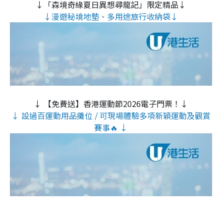
↓「森境奇緣夏日異想尋龍記」限定精品↓
↓漫遊秘境地墊、多用途旅行收納袋↓
↓ 【免費送】香港運動節2026電子門票！↓
↓ 設過百運動用品攤位 / 可現場體驗多項新穎運動及觀賞
賽事🔥 ↓