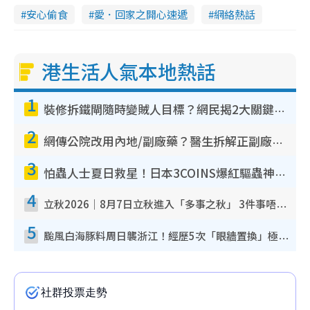
安心偷食
愛．回家之開心速遞
網絡熱話
港生活人氣本地熱話
1
裝修拆鐵閘隨時變賊人目標？網民揭2大關鍵用途：裝新式等於白裝？附新舊鐵閘分別
2
網傳公院改用內地/副廠藥？醫生拆解正副廠分別 揭4類人換藥隨時出事
3
怕蟲人士夏日救星！日本3COINS爆紅驅蟲神器$45起 1招「全程免觸碰」輕鬆搞定小強
4
立秋2026｜8月7日立秋進入「多事之秋」 3件事唔做得！專家教6招開運 清枱頭／銀包納氣接好運
5
颱風白海豚料周日襲浙江！經歷5次「眼牆置換」極罕見 成登陸內地最長途颱風