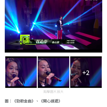
+2
點擊圖片放大
圖：《勁歌金曲》、《開心速遞》