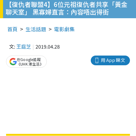
【復仇者聯盟4】6位元祖復仇者共享「黃金
聊天室」 黑寡婦直言：內容唔出得街
首頁
生活話題
電影劇集
文:
王庭芝
2019.04.28
在Google追蹤
用 App 睇文
《UHK 港生活》