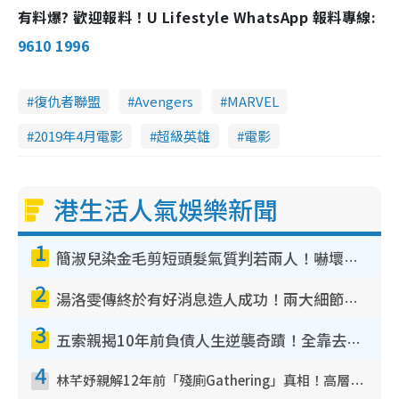
有料爆? 歡迎報料！U Lifestyle WhatsApp 報料專線:
9610 1996
復仇者聯盟
Avengers
MARVEL
2019年4月電影
超級英雄
電影
港生活人氣娛樂新聞
1
簡淑兒染金毛剪短頭髮氣質判若兩人！嚇壞老公麥大力都認唔出：「你做咩事？」
2
湯洛雯傳終於有好消息造人成功！兩大細節曝孕味極濃惹猜測：大肚婆先會咁！
3
五索親揭10年前負債人生逆襲奇蹟！全靠去一地方轉運後即遇上馬先生
4
林芊妤親解12年前「殘廁Gathering」真相！高層解約一句話重創尊嚴至今拒返TVB