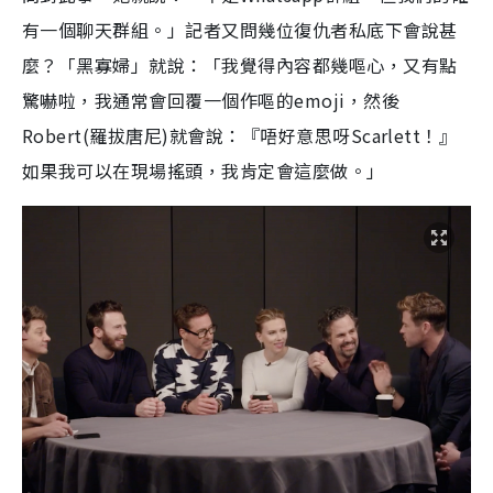
有一個聊天群組。」記者又問幾位復仇者私底下會說甚
麼？「黑寡婦」就說：「我覺得內容都幾嘔心，又有點
驚嚇啦，我通常會回覆一個作嘔的emoji，然後
Robert(羅拔唐尼)就會說：『唔好意思呀Scarlett！』
如果我可以在現場搖頭，我肯定會這麼做。」