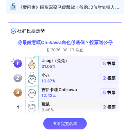
5
《愛回家》隱形富豪臥虎藏龍！盤點12位財氣逼人的有錢藝人：呢位靚女3億身家唔憂做