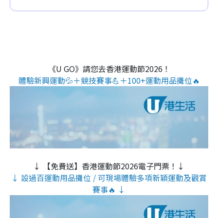
《U GO》請您去香港運動節2026！
體驗新興運動💦＋競技賽事💪＋100+運動用品攤位🔥
↓ 【免費送】香港運動節2026電子門票！↓
↓ 設過百運動用品攤位 / 可現場體驗多項新穎運動及觀賞
賽事🔥 ↓