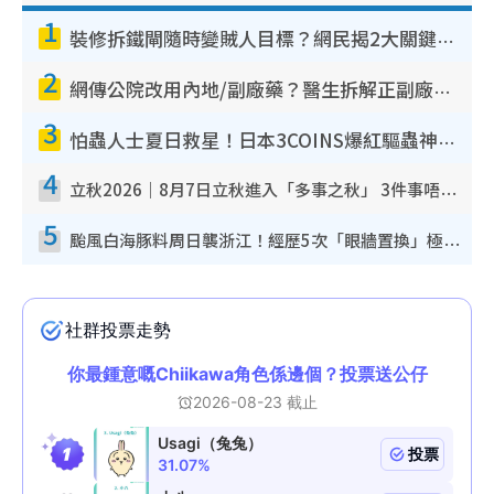
1
裝修拆鐵閘隨時變賊人目標？網民揭2大關鍵用途：裝新式等於白裝？附新舊鐵閘分別
2
網傳公院改用內地/副廠藥？醫生拆解正副廠分別 揭4類人換藥隨時出事
3
怕蟲人士夏日救星！日本3COINS爆紅驅蟲神器$45起 1招「全程免觸碰」輕鬆搞定小強
4
立秋2026｜8月7日立秋進入「多事之秋」 3件事唔做得！專家教6招開運 清枱頭／銀包納氣接好運
5
颱風白海豚料周日襲浙江！經歷5次「眼牆置換」極罕見 成登陸內地最長途颱風