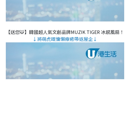
【送您🐯】韓國超人氣文創品牌MUZIK TIGER 冰感風扇！
↓將萌虎嘅慵懶療癒帶返屋企↓