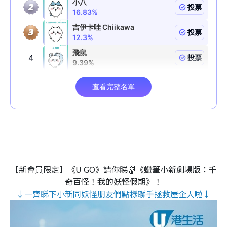
【新會員限定】《U GO》請你睇👹《蠟筆小新劇場版：千
奇百怪！我的妖怪假期》！
↓一齊睇下小新同妖怪朋友們點樣聯手拯救屋企人啦↓