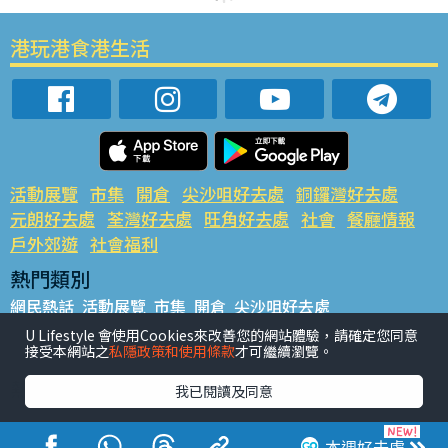
港玩港食港生活
活動展覽
市集
開倉
尖沙咀好去處
銅鑼灣好去處
元朗好去處
荃灣好去處
旺角好去處
社會
餐廳情報
戶外郊遊
社會福利
熱門類別
網民熱話
活動展覽
市集
開倉
尖沙咀好去處
銅鑼灣好去處
元朗好去處
荃灣好去處
旺角好去處
社會
U Lifestyle 會使用Cookies來改善您的網站體驗，請確定您同意
接受本網站之
私隱政策和使用條款
才可繼續瀏覽。
餐廳情報
戶外郊遊
熱門標籤
我已閱讀及同意
#UGO搵好去處
#人氣活動推介
#美食社群熱話
#親子玩樂好去處
#ULifestyle應用程式
#限時搶