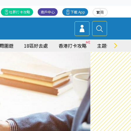
社群打卡攻略
商戶中心
下載 App
繁
简
周圍遊
18區好去處
香港打卡攻略
主題特集