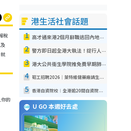
港生活社會話題
1
報稅
高才通來港2個月辭職逃回內地！控訴港企3宗罪 歎微管理極窒息
況及
2
警方即日起全港大執法！捉行人亂過馬路+司機不專注駕駛！亂過馬路罰$2000
好就
3
港大公共衞生學院推免費早期肺癌篩查！合資格人士將獲全額資助定期血液化驗／電腦斷層掃描／風險評估
4
筍工招聘2026｜萊特維健藥廠請生產操作員！月薪高達$1.7萬 冷氣廠房/五天工作/保證雙糧
5
香港自資院校︱全港逾20間自資院校課程報名攻略 留位費可退/申請日期/報名連結
上你的
U GO 本週好去處