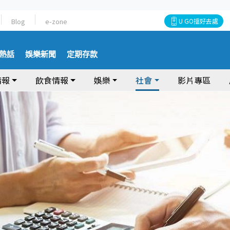
Blog
e-zone
U GO搵好去處
熱話
娛樂新聞
定期存款
情報
飲食情報
娛樂
社會
影片專區