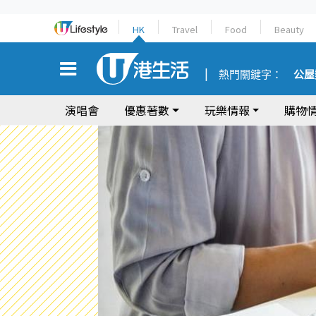
HK
Travel
Food
Beauty
熱門關鍵字：
公屋
演唱會
優惠著數
玩樂情報
購物