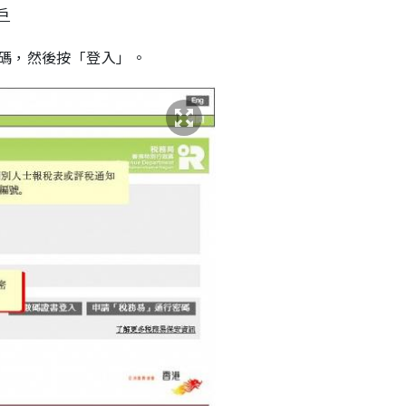
戶
碼，然後按「登入」。