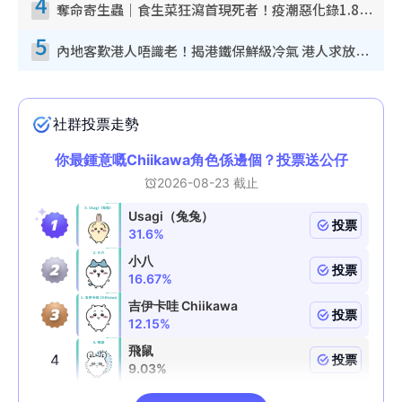
4
奪命寄生蟲｜食生菜狂瀉首現死者！疫潮惡化錄1.8萬宗病例 揭洗菜3大謬誤
5
內地客歎港人唔識老！揭港鐵保鮮級冷氣 港人求放過：咪投訴