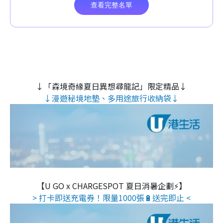
↓「森境奇緣夏日異想尋龍記」限定精品↓
↓漫遊秘境地墊、多用途旅行收納袋↓
【U GO x CHARGESPOT 夏日消暑企劃⚡】
> 打卡即送充電券！限量1000張🔋送完即止 <