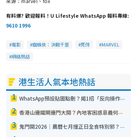
來源：marvel、fox
有料爆? 歡迎報料！U Lifestyle WhatsApp 報料專線:
9610 1996
電影
蜘蛛俠：決戰千里
死侍
MARVEL
網絡熱話
港生活人氣本地熱話
1
WhatsApp預設貼圖點刪？揭1招「反向操作」還原簡潔介面 附3步實測教學
2
香港山邊鐵閘邊門大開？內地客困惑意義何在！網民神回覆：呢種叫法理性防禦
3
鬼門開2026｜農曆七月撞正日全食特別邪？專家警告切忌做一事！揭4大禁忌+2招保平安