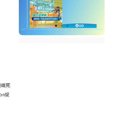
甩嘅死
on
捉
。