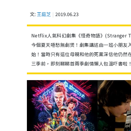
文:
王庭芝
2019.06.23
Netflix人氣科幻劇集《怪奇物語》(Strang
今個夏天唔愁無劇煲！劇集講述由一班小朋友
始！當時只有這位母親和他的死黨深信他仍然在生，
三季前，即刻睇睇首兩季劇情懶人包溫吓書啦