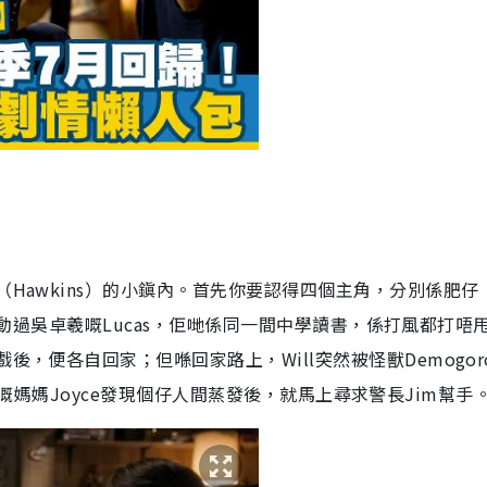
（
Hawkins
）的小鎭內。首先你要認得四個主角，分別係肥仔
動過吳卓羲嘅
Lucas
，佢哋係同一間中學讀書，係打風都打唔
戲後，便各自回家；但喺回家路上，
Will
突然被怪獸
Demogor
嘅媽媽
Joyce
發現個仔人間蒸發後，就馬上尋求警長
Jim
幫手