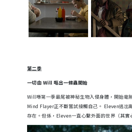
第二季
一切由
Will
嘔出一條蟲開始
Will
喺第一季最尾被神秘生物入侵身體，開始毫
Mind Flayer
正不斷嘗試接觸自己。
Eleven
逃出
存在。但係，
Eleven
一直心繫外面的世界（其實