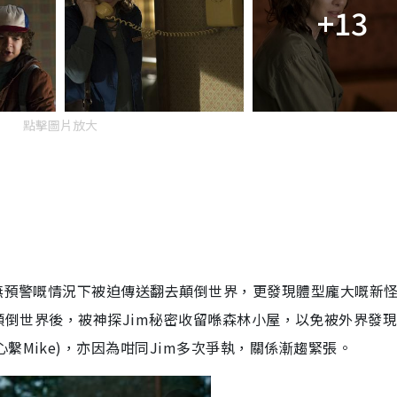
+13
點擊圖片放大
無預警嘅情況下被迫傳送翻去顛倒世界，更發現體型龐大嘅新
顛倒世界後，被神探
Jim
秘密收留喺森林小屋，以免被外界發
心繫
Mike
)，亦因為咁同
Jim
多次爭執，關係漸趨緊張。