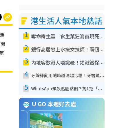
港生活人氣本地熱話
1
劇迷
奪命寄生蟲｜食生菜狂瀉首現死者！疫潮惡化錄1.8萬宗病例 揭洗菜3大謬誤
仔開
2
銀行高層戀上水療女技師！兩個月借128萬驚覺「沉船」沉落火海 揭背後疑似邪教操控賣淫
煲第
3
內地客歎港人唔識老！揭港鐵保鮮級冷氣 港人求放過：咪投訴
4
牙線棒亂用隨時越清越污糟！牙醫驚揭盲目過戶細菌恐致蛀牙：呢種先係日常真保養
5
WhatsApp預設貼圖點刪？揭1招「反向操作」還原簡潔介面 附3步實測教學
U GO 本週好去處