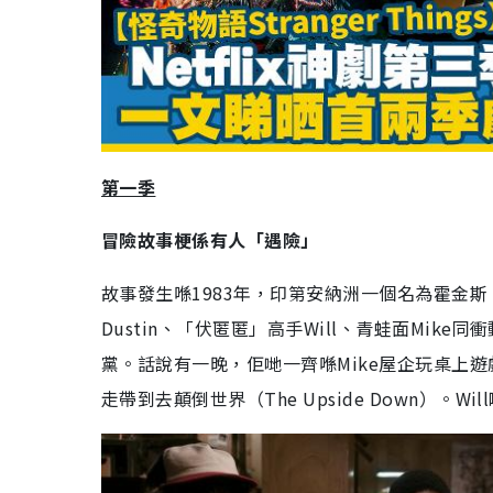
第一季
冒險故事梗係有人「遇險」
故事發生喺
1983
年，印第安納洲一個名為霍金斯
Dustin
、「伏匿匿」高手
Will
、青蛙面
Mike
同衝
黨。話說有一晚，佢哋一齊喺
Mike
屋企玩桌上遊
走帶到去顛倒世界（
The Upside Down
）。
Will