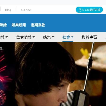
Blog
e-zone
U GO搵好去處
熱話
娛樂新聞
定期存款
情報
飲食情報
娛樂
社會
影片專區