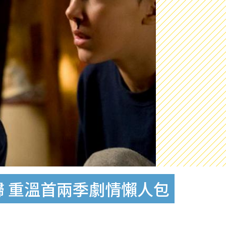
7月回歸 重溫首兩季劇情懶人包