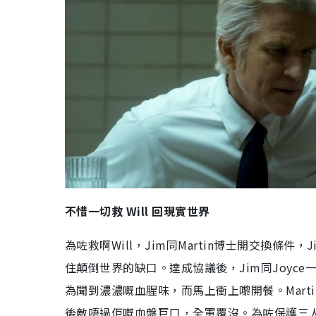
不惜一切救
Will
回現實世界
為咗救啊
Will
，
Jim
同
Martin
博士開交換條件，
J
住顛倒世界的缺口。達成協議後，
Jim
同
Joyce
為聞到濃濃嘅血腥味，而馬上衝上嚟開餐。
Marti
後敵唔過佢嘅血盤巨口，全軍覆沒。為咗保護三