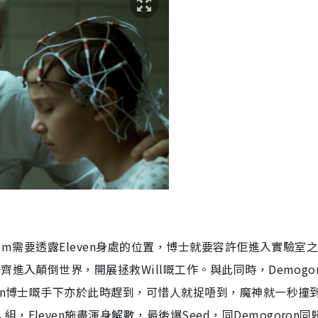
im
需要透露
Eleven
身處的位置，博士就要容許佢進入實驗室
一齊進入顛倒世界，開展拯救
Will
嘅工作。與此同時，
Demogo
n
博士嘅手下亦於此時趕到，可惜人就捉唔到，魔神就一秒撞
人組，
Eleven
施盡渾身解數，最後爆
Seed
，同
Demogoron
同