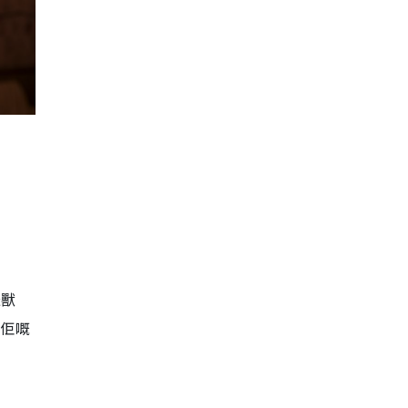
怪獸
現佢嘅