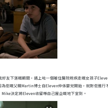
找好友下落嘅期間，遇上咗一個著住醫院袍疾走嘅女孩子
Eleve
因為佢嘅父親
Martin
博士自
Eleven
仲係嬰兒開始，就對佢進行
，
Mike
決定將
Eleven
收留喺自己屋企嘅地下室到。