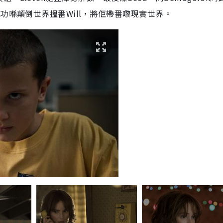
成功喺顛倒世界搵番
Will
，將佢帶番嚟現實世界。