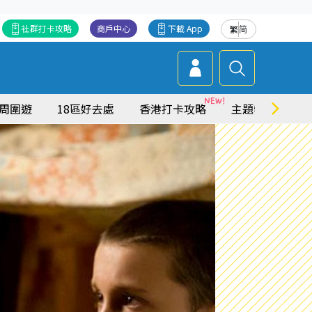
社群打卡攻略
商戶中心
下載 App
繁
简
周圍遊
18區好去處
香港打卡攻略
主題特集