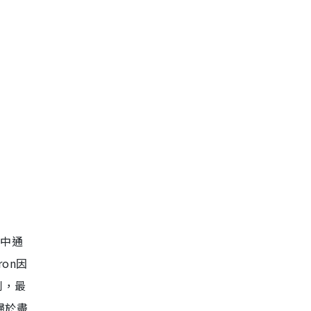
之中通
ron
因
到，最
歸於盡