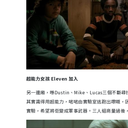
超能力女孩
Eleven
加入
另一邊廂，喺
Dustin
、
Mike
、
Lucas
三個不斷尋
其實識得用超能力，啱啱由實驗室逃跑出嚟嘅，
實驗，希望將佢變成軍事武器。三人組商量過後