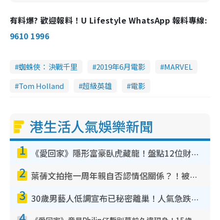
有料爆? 歡迎報料！U Lifestyle WhatsApp 報料專線:
9610 1996
蜘蛛俠：決戰千里
2019年6月電影
MARVEL
Tom Holland
超級英雄
電影
港生活人氣娛樂新聞
1
《愛回家》隱形富豪臥虎藏龍！盤點12位財氣逼人的有錢藝人：呢位靚女3億身家唔憂做
2
葉蒨文拍拖一周年親自否認情侶關係？！被質疑感情造假竟稱GM「普通同事」
3
30歲男藝人低調宣布已秘密離巢！人氣急跌變失蹤人口︰「這幾年過得並不容易」
4