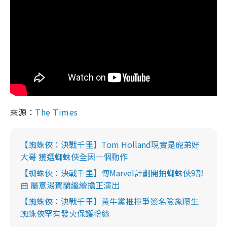
來源：
The Times
【蜘蛛俠：決戰千里】Tom Holland現實是寵弟好
大哥 獲選蜘蛛俠全因一個動作
【蜘蛛俠：決戰千里】傳Marvel計劃開拍蜘蛛俠9部
曲 屬意湯賀蘭繼續擔正演出
【蜘蛛俠：決戰千里】黃牛黨推撞爭簽名險象環生
蜘蛛俠罕有發火保護粉絲