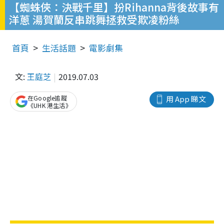
【蜘蛛俠：決戰千里】扮Rihanna背後故事有
洋蔥 湯賀蘭反串跳舞拯救受欺凌粉絲
首頁
生活話題
電影劇集
文:
王庭芝
2019.07.03
在Google追蹤
用 App 睇文
《UHK 港生活》