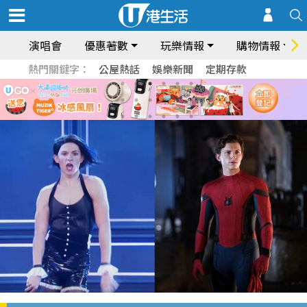
演唱會
優惠著數
玩樂情報
購物情報
熱門關鍵字：
公屋熱話
娛樂新聞
定期存款