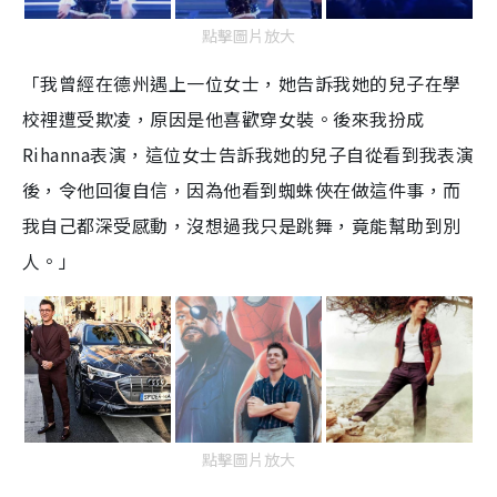
點擊圖片放大
「我曾
經
在德州遇上一位女士，她告訴我她的兒子在學
校裡遭受欺凌，原因是他喜歡穿女裝。後
來
我扮成
Rihanna
表演，這位女士告訴我她的兒子自從看到我表演
後，令他回復自信，因為他看到蜘蛛俠在做這件事
，
而
我自己都深受感動，沒想過我只是跳舞，竟能幫助到別
人。」
點擊圖片放大