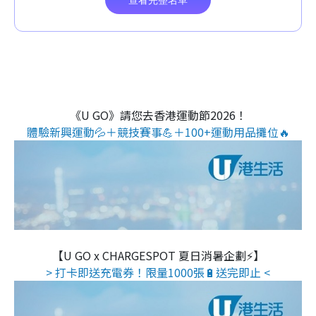
《U GO》請您去香港運動節2026！
體驗新興運動💦＋競技賽事💪＋100+運動用品攤位🔥
【U GO x CHARGESPOT 夏日消暑企劃⚡】
> 打卡即送充電券！限量1000張🔋送完即止 <