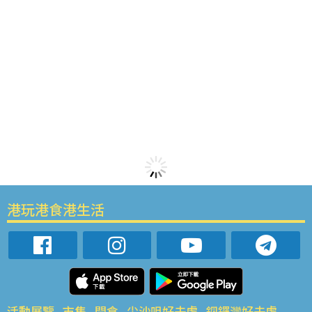
港玩港食港生活
活動展覽
市集
開倉
尖沙咀好去處
銅鑼灣好去處