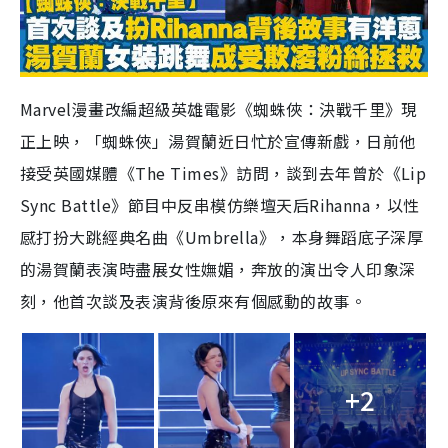
Marvel
漫畫改編超級英雄電影《蜘蛛俠：決戰千里》現
正上映，「蜘蛛俠」湯賀蘭近日忙於宣傳新戲，日前他
接受英國媒體《
The Times
》訪問，談到去年曾於《
Lip
Sync Battle
》節目中反串模仿樂壇天后
Rihanna
，
以性
感打扮大跳經典名曲《
Umbrella
》，本身舞蹈底子深厚
的湯賀蘭表
演
時盡展女性嫵媚，奔放的演出令人印象深
刻，他首次談及表演背後原來有個感動的故事。
+2