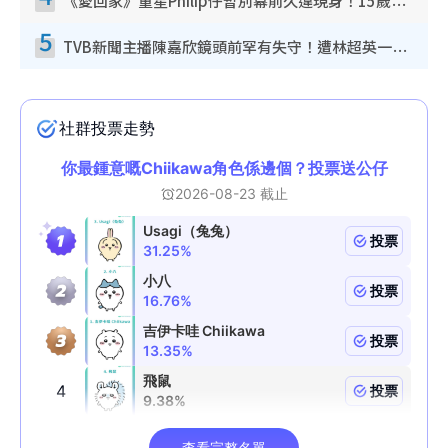
《愛回家》童星Philip仔暫別幕前久違現身！15歲近況暴風長高蛻變帥氣少男
5
TVB新聞主播陳嘉欣鏡頭前罕有失守！遭林超英一句說話突襲嚇親當場大笑