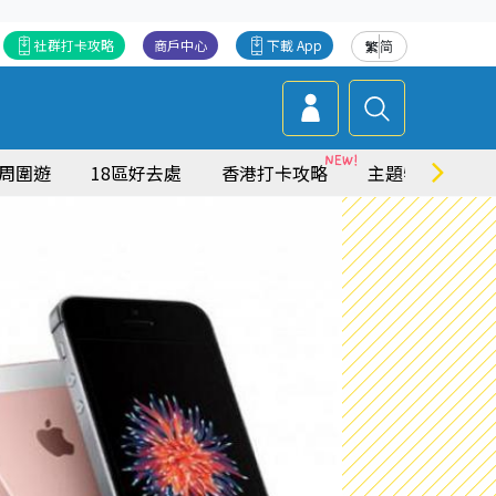
社群打卡攻略
商戶中心
下載 App
繁
简
周圍遊
18區好去處
香港打卡攻略
主題特集