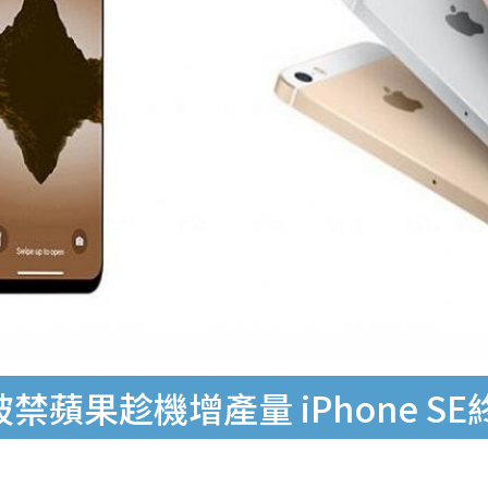
被禁蘋果趁機增產量 iPhone S