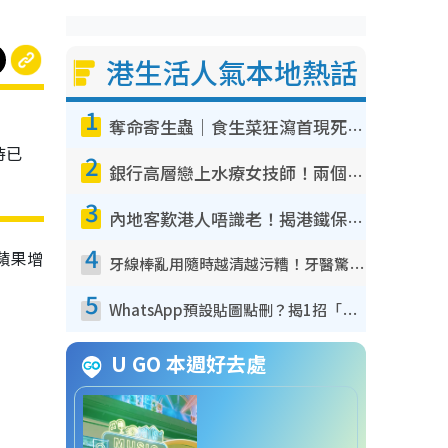
港生活人氣本地熱話
1
奪命寄生蟲｜食生菜狂瀉首現死者！疫潮惡化錄1.8萬宗病例 揭洗菜3大謬誤
待已
2
銀行高層戀上水療女技師！兩個月借128萬驚覺「沉船」沉落火海 揭背後疑似邪教操控賣淫
3
內地客歎港人唔識老！揭港鐵保鮮級冷氣 港人求放過：咪投訴
4
，蘋果增
牙線棒亂用隨時越清越污糟！牙醫驚揭盲目過戶細菌恐致蛀牙：呢種先係日常真保養
5
WhatsApp預設貼圖點刪？揭1招「反向操作」還原簡潔介面 附3步實測教學
U GO 本週好去處