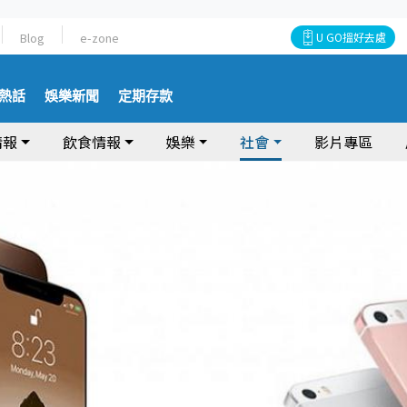
Blog
e-zone
U GO搵好去處
熱話
娛樂新聞
定期存款
情報
飲食情報
娛樂
社會
影片專區