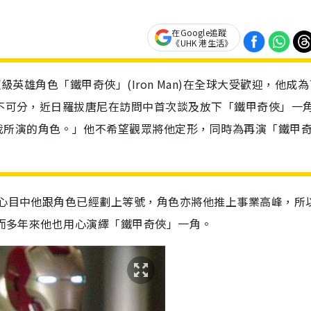
在Google追蹤
《UHK 港生活》
rvel超級英雄角色「鐵甲奇俠」(Iron Man)在全球大受歡迎，他成
係密不可分，近日羅拔唐尼在訪問中首次談及放下「鐵甲奇俠」一
我所演的角色。」他不希望觀眾將他定形，同時為再演「鐵甲
迷心目中他跟角色已經劃上等號，角色亦將他推上事業高峰，所
，而多年來他也用心演繹「鐵甲奇俠」一角。