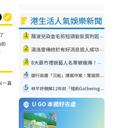
港生活人氣娛樂新聞
1
為了
簡淑兒染金毛剪短頭髮氣質判若兩人！嚇壞老公麥大力都認唔出：「你做咩事？」
角的
2
湯洛雯傳終於有好消息造人成功！兩大細節曝孕味極濃惹猜測：大肚婆先會咁！
奇
3
8大最冇禮貌藝人名單被瘋傳！網民揭發明星真面目 一致數臭呢位係無品天花板？
4
銀行高層「沉船」爆案中案！驚揭邪教洗腦操控賣淫被吞600萬 幕後黑手講多錯多
以一直
5
林芊妤親解12年前「殘廁Gathering」真相！高層解約一句話重創尊嚴至今拒返TVB
U GO 本週好去處