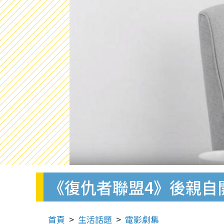
《復仇者聯盟4》後親自
首頁
生活話題
電影劇集