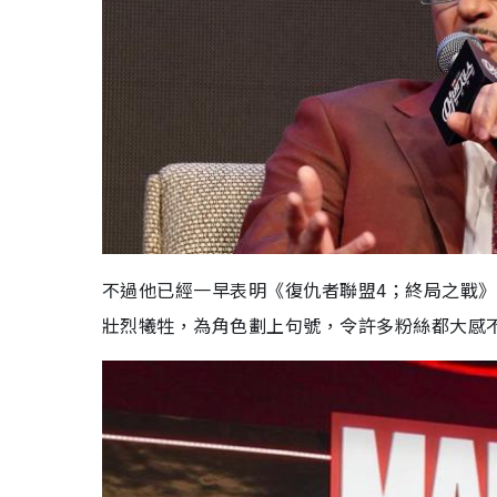
不過他已經一早表明《復仇者聯盟4；終局之戰》(Av
壯烈犧牲，為角色劃上句號，令許多粉絲都大感