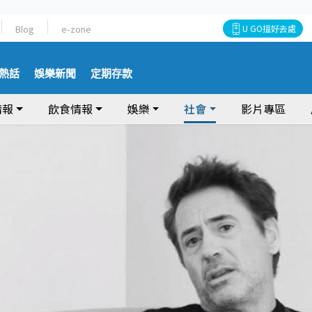
Blog
e-zone
U GO搵好去處
熱話
娛樂新聞
定期存款
情報
飲食情報
娛樂
社會
影片專區