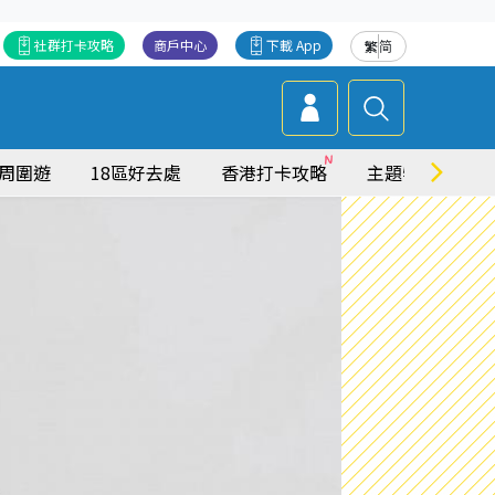
社群打卡攻略
商戶中心
下載 App
繁
简
周圍遊
18區好去處
香港打卡攻略
主題特集