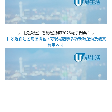
↓ 【免費送】香港運動節2026電子門票！↓
↓ 設過百運動用品攤位 / 可現場體驗多項新穎運動及觀賞
賽事🔥 ↓