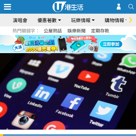
演唱會
優惠著數
玩樂情報
購物情報
熱門關鍵字：
公屋熱話
娛樂新聞
定期存款