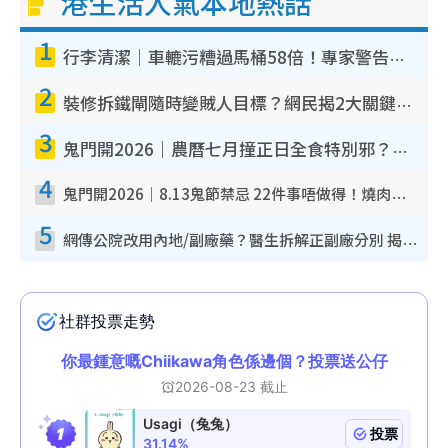
港生活人氣本地熱話
1
行李清潔｜車轆污糟過馬桶58倍！專家警告忌用酒精抹 教1招免污手除菌
2
裝修拆鐵閘隨時變賊人目標？網民揭2大關鍵用途：裝新式等於白裝？附新舊鐵閘分別
3
鬼門開2026｜農曆七月撞正日全食特別邪？專家警告切忌做一事！揭4大禁忌+2招保平安
4
鬼門開2026｜8.13鬼節禁忌 22件事唔做得！燒肉、刺身要少食？半夜勿吹口哨/打呢個電話
5
網傳公院改用內地/副廠藥？醫生拆解正副廠分別 揭4類人換藥隨時出事