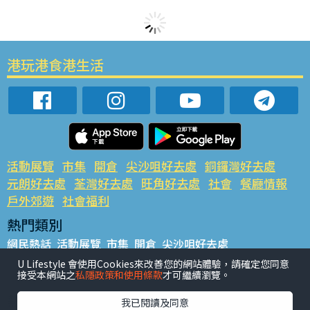
港玩港食港生活
活動展覽
市集
開倉
尖沙咀好去處
銅鑼灣好去處
元朗好去處
荃灣好去處
旺角好去處
社會
餐廳情報
戶外郊遊
社會福利
熱門類別
網民熱話
活動展覽
市集
開倉
尖沙咀好去處
銅鑼灣好去處
元朗好去處
荃灣好去處
旺角好去處
社會
U Lifestyle 會使用Cookies來改善您的網站體驗，請確定您同意
接受本網站之
私隱政策和使用條款
才可繼續瀏覽。
餐廳情報
戶外郊遊
熱門標籤
我已閱讀及同意