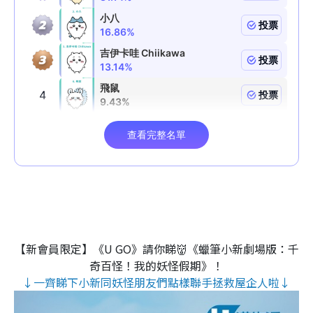
【新會員限定】《U GO》請你睇👹《蠟筆小新劇場版：千
奇百怪！我的妖怪假期》！
↓一齊睇下小新同妖怪朋友們點樣聯手拯救屋企人啦↓