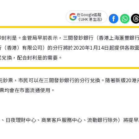
在Google追蹤
《UHK 港生活》
鈔封利是。金管局早前表示，三間發鈔銀行（香港上海滙豐銀
（香港）有限公司）的分行將於2020年1月14日起提供各款
民兌換，配合封利是的需要。
0港元鈔票，市民可以在三間發鈔銀行的分行兌換。隨著新版20港
鈔票均會在市面流通使用。
島、日夜理財中心、商業客戶服務中心、流動銀行除外）將提早