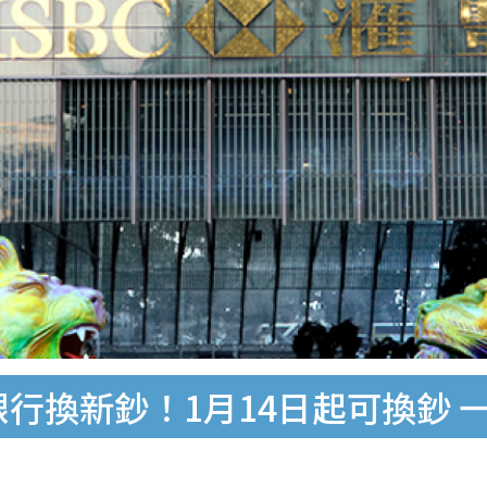
銀行換新鈔！1月14日起可換鈔