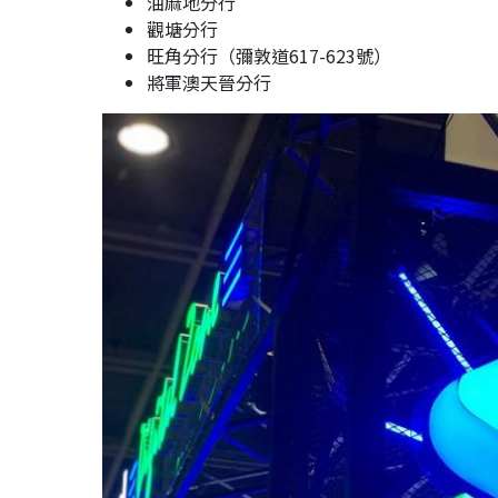
油麻地分行
觀塘分行
旺角分行（彌敦道617-623號）
將軍澳天晉分行