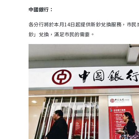
中國銀行：
各分行將於本月
14
日起提供新鈔兌換服務，巿民
鈔」兌換，滿足巿民的需要。