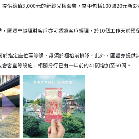
，提供總值
3,000
元的新鈔兌換套裝，當中包括
100
張
20
元新鈔
鈔，匯豐卓越理財客戶亦可透過客戶經理，於
10
個工作天前預
可於指定座位區等候，毋須於櫃枱前排隊。此外，匯豐亦提供
及會客室等設施，相關分行已由一年前的
41
間增加至
60
間。