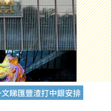
 一文睇匯豐渣打中銀安排