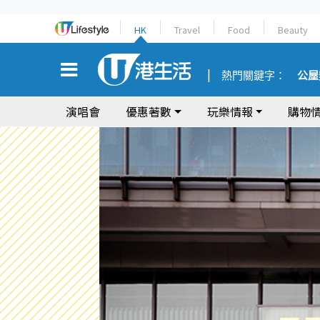
HK
Travel
Food
Beauty
熱門關鍵字：
公屋
演唱會
優惠著數
玩樂情報
購物