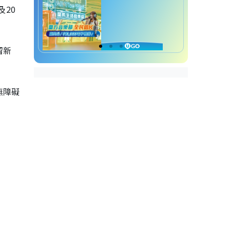
及
20
留新
無障礙