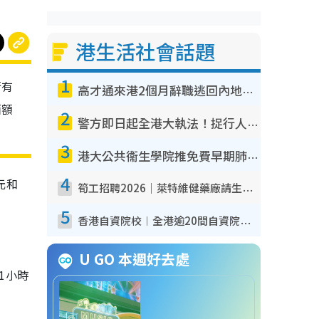
港生活社會話題
1
行有
高才通來港2個月辭職逃回內地！控訴港企3宗罪 歎微管理極窒息
面額
2
警方即日起全港大執法！捉行人亂過馬路+司機不專注駕駛！亂過馬路罰$2000
3
港大公共衞生學院推免費早期肺癌篩查！合資格人士將獲全額資助定期血液化驗／電腦斷層掃描／風險評估
4
元和
筍工招聘2026｜萊特維健藥廠請生產操作員！月薪高達$1.7萬 冷氣廠房/五天工作/保證雙糧
5
香港自資院校︱全港逾20間自資院校課程報名攻略 留位費可退/申請日期/報名連結
U GO 本週好去處
1
小時