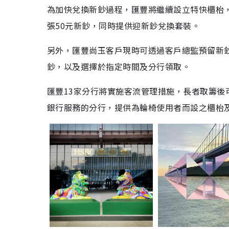
為加快兌換新鈔過程，匯豐將繼續設立特快櫃枱
張
50
元新鈔，同時提供迎新鈔兌換套裝。
另外，匯豐尚玉客戶現時可透過客戶總監預留新
鈔，以及選擇於指定時間及分行領取。
匯豐
13
家分行將實施客流管理措施，長者取籌後
銀行服務的分行，提供為輪椅使用者而設之櫃枱