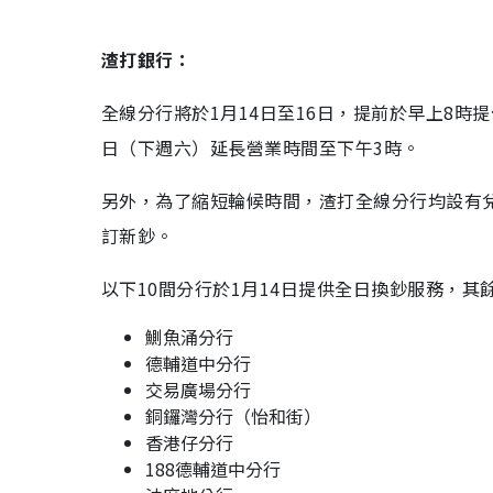
渣打銀行：
全線分行將於
1
月
14
日至
16
日，提前於早上
8
時提
日（下週六）延長營業時間至下午
3
時。
另外，為了縮短輪候時間，渣打全線分行均設有
訂新鈔。
以下
10
間分行於
1
月
14
日提供全日換鈔服務，其
鰂魚涌分行
德輔道中分行
交易廣場分行
銅鑼灣分行（怡和街）
香港仔分行
188德輔道中分行