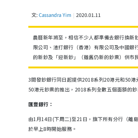
文:
Cassandra Yim
2020.01.11
農曆新年將至，相信不少人都準備去銀行換新
限公司、渣打銀行（香港）有限公司及中國銀行
的新鈔及「迎新鈔」（雖舊仍新的鈔票）供市
3間發鈔銀行同日起提供2018系列20港元和5
50港元鈔票的推出，2018系列全數五個面額的
匯豐銀行：
由
1
月
14
日
(
下周二
)
至
21
日，旗下所有分行（離
於早上
8
時開始服務。