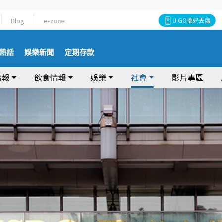
Blog
e-zone
U GO搵好去處
熱話
娛樂新聞
定期存款
情報
飲食情報
娛樂
社會
影片專區