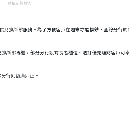
點擊圖片放大
供兌換新鈔服務。為了方便客戶在週末亦能換鈔，全線分行於
兌換新鈔專櫃，部分分行設有長者櫃位。渣打優先理財客戶可
餘分行則額滿即止。