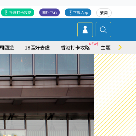
社群打卡攻略
商戶中心
下載 App
繁
简
周圍遊
18區好去處
香港打卡攻略
主題特集