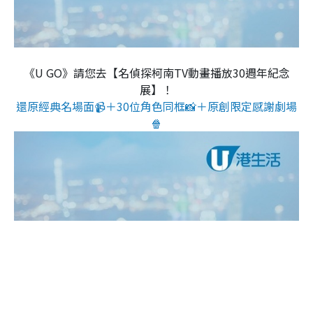
《U GO》請您去【名偵探柯南TV動畫播放30週年紀念
展】！
還原經典名場面📹＋30位角色同框📸＋原創限定感謝劇場
🍿