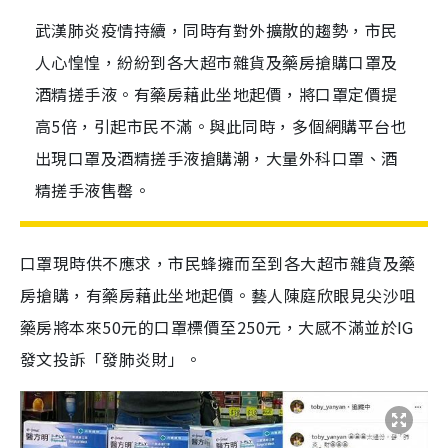
武漢肺炎疫情持續，同時有對外擴散的趨勢，市民
人心惶惶，紛紛到各大超市雜貨及藥房搶購口罩及
酒精搓手液。有藥房藉此坐地起價，將口罩定價提
高5倍，引起市民不滿。與此同時，多個網購平台也
出現口罩及酒精搓手液搶購潮，大量外科口罩、酒
精搓手液售罄。
口罩現時供不應求，市民蜂擁而至到各大超市雜貨及藥
房搶購，有藥房藉此坐地起價。藝人陳庭欣眼見尖沙咀
藥房將本來50元的口罩標價至250元，大感不滿並於IG
發文投訴「發肺炎財」。