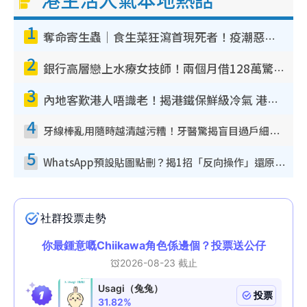
1
奪命寄生蟲｜食生菜狂瀉首現死者！疫潮惡化錄1.8萬宗病例 揭洗菜3大謬誤
2
銀行高層戀上水療女技師！兩個月借128萬驚覺「沉船」沉落火海 揭背後疑似邪教操控賣淫
3
內地客歎港人唔識老！揭港鐵保鮮級冷氣 港人求放過：咪投訴
4
牙線棒亂用隨時越清越污糟！牙醫驚揭盲目過戶細菌恐致蛀牙：呢種先係日常真保養
5
WhatsApp預設貼圖點刪？揭1招「反向操作」還原簡潔介面 附3步實測教學