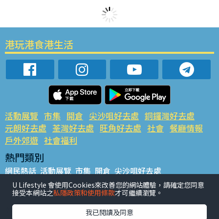
港玩港食港生活
活動展覽
市集
開倉
尖沙咀好去處
銅鑼灣好去處
元朗好去處
荃灣好去處
旺角好去處
社會
餐廳情報
戶外郊遊
社會福利
熱門類別
網民熱話
活動展覽
市集
開倉
尖沙咀好去處
銅鑼灣好去處
元朗好去處
荃灣好去處
旺角好去處
社會
U Lifestyle 會使用Cookies來改善您的網站體驗，請確定您同意
接受本網站之
私隱政策和使用條款
才可繼續瀏覽。
餐廳情報
戶外郊遊
熱門標籤
我已閱讀及同意