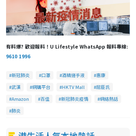
有料爆? 歡迎報料！U Lifestyle WhatsApp 報料專線:
9610 1996
新冠肺炎
口罩
酒精搓手液
惠康
武漢
網購平台
HKTV Mall
屈臣氏
Amazon
百佳
新冠肺炎疫情
網絡熱話
肺炎
港生活人氣本地熱話