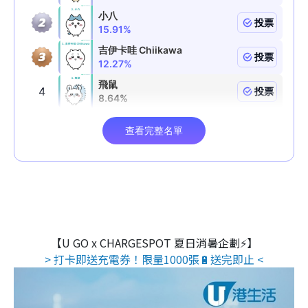
【U GO x CHARGESPOT 夏日消暑企劃⚡】
> 打卡即送充電券！限量1000張🔋送完即止 <