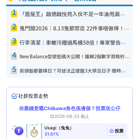
1
「居屋王」啟德啟悅苑入伙不足一年淪甩漏之王！插頭噴火花致大停電 多戶業主全屋家電報銷
2
鬼門開2026｜8.13鬼節禁忌 22件事唔做得！燒肉、刺身要少食？半夜勿吹口哨/打呢個電話
3
行李清潔｜車轆污糟過馬桶58倍！專家警告忌用酒精抹 教1招免污手除菌
4
New Balance型號密碼大公開！識睇2個數字買鞋秒知功能免中伏 附5大熱門鞋款
5
剪頭髮都要擇日？司徒法正提醒3大禁忌日子 隨時剪走財運！呢日剪髮恐「剪壽命」？