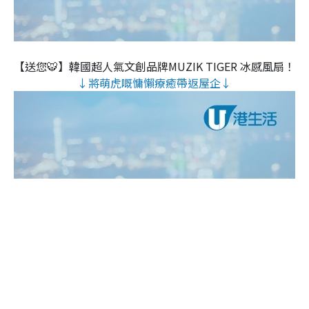
【送您🐯】韓國超人氣文創品牌MUZIK TIGER 冰感風扇！
↓將萌虎嘅慵懶療癒帶返屋企↓