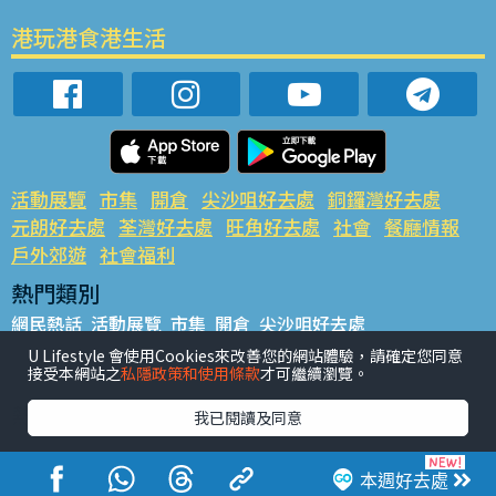
港玩港食港生活
活動展覽
市集
開倉
尖沙咀好去處
銅鑼灣好去處
元朗好去處
荃灣好去處
旺角好去處
社會
餐廳情報
戶外郊遊
社會福利
熱門類別
網民熱話
活動展覽
市集
開倉
尖沙咀好去處
銅鑼灣好去處
元朗好去處
荃灣好去處
旺角好去處
社會
U Lifestyle 會使用Cookies來改善您的網站體驗，請確定您同意
接受本網站之
私隱政策和使用條款
才可繼續瀏覽。
餐廳情報
戶外郊遊
熱門標籤
我已閱讀及同意
#UGO搵好去處
#人氣活動推介
#美食社群熱話
#親子玩樂好去處
#ULifestyle應用程式
#限時搶
本週好去處