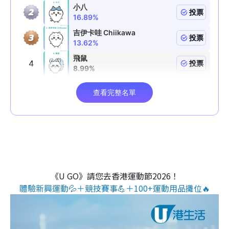
《U GO》請您去香港運動節2026！
體驗新興運動💦＋競技賽事💪＋100+運動用品攤位🔥