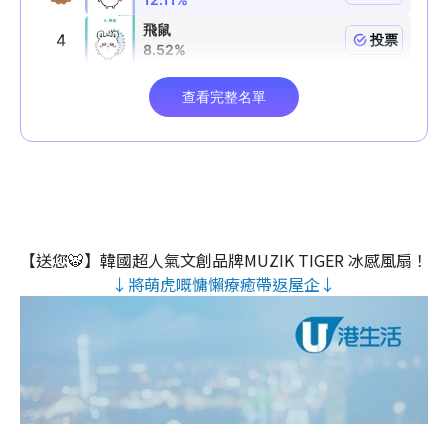
【送您🐯】韓國超人氣文創品牌MUZIK TIGER 冰感風扇！
↓將萌虎嘅慵懶療癒帶返屋企↓