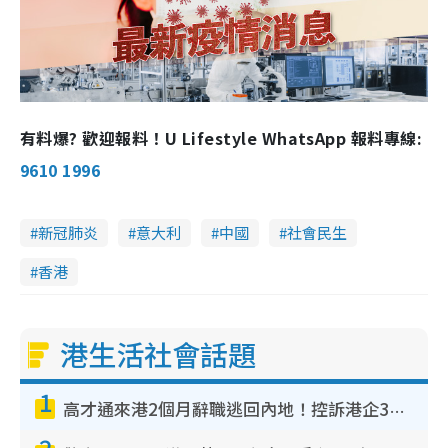
有料爆? 歡迎報料！U Lifestyle WhatsApp 報料專線:
9610 1996
新冠肺炎
意大利
中國
社會民生
香港
港生活社會話題
1
高才通來港2個月辭職逃回內地！控訴港企3宗罪 歎微管理極窒息
2