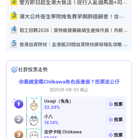
警方即日起全港大執法！捉行人亂過馬路+司機不專注駕駛！亂過馬路罰$2000
3
港大公共衞生學院推免費早期肺癌篩查！合資格人士將獲全額資助定期血液化驗／電腦斷層掃描／風險評估
4
筍工招聘2026｜萊特維健藥廠請生產操作員！月薪高達$1.7萬 冷氣廠房/五天工作/保證雙糧
5
香港自資院校︱全港逾20間自資院校課程報名攻略 留位費可退/申請日期/報名連結