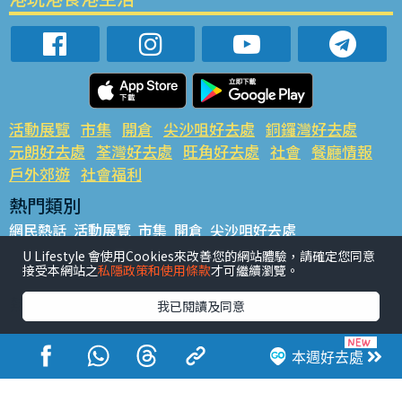
活動展覽
市集
開倉
尖沙咀好去處
銅鑼灣好去處
元朗好去處
荃灣好去處
旺角好去處
社會
餐廳情報
戶外郊遊
社會福利
熱門類別
網民熱話
活動展覽
市集
開倉
尖沙咀好去處
銅鑼灣好去處
元朗好去處
荃灣好去處
旺角好去處
社會
U Lifestyle 會使用Cookies來改善您的網站體驗，請確定您同意
接受本網站之
私隱政策和使用條款
才可繼續瀏覽。
餐廳情報
戶外郊遊
熱門標籤
我已閱讀及同意
#UGO搵好去處
#人氣活動推介
#美食社群熱話
#親子玩樂好去處
#ULifestyle應用程式
#限時搶
本週好去處
#UJetso禮物放送
#ULifestyle商戶中心
#著數
#網絡熱話