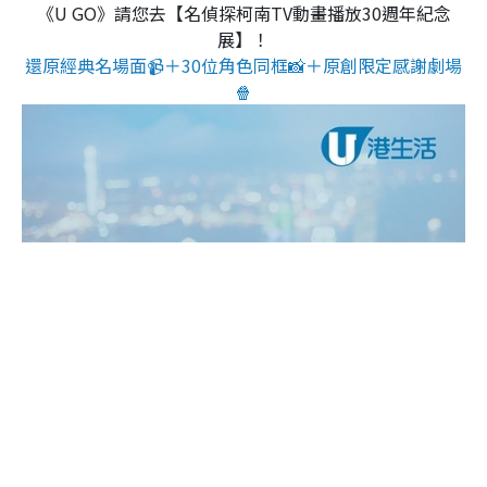
《U GO》請您去【名偵探柯南TV動畫播放30週年紀念
展】！
還原經典名場面📹＋30位角色同框📸＋原創限定感謝劇場
🍿