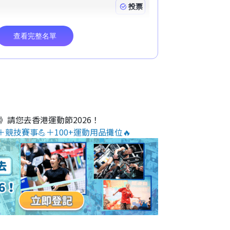
O》請您去香港運動節2026！
＋競技賽事💪＋100+運動用品攤位🔥