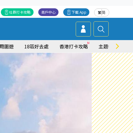
社群打卡攻略
商戶中心
下載 App
繁
简
周圍遊
18區好去處
香港打卡攻略
主題特集