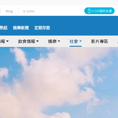
Blog
e-zone
U GO搵好去處
熱話
娛樂新聞
定期存款
情報
飲食情報
娛樂
社會
影片專區