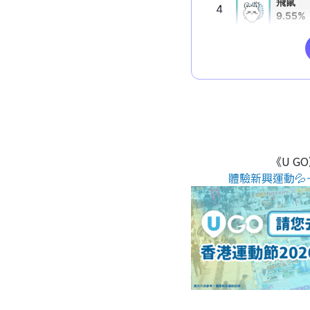
《U G
體驗新興運動💦