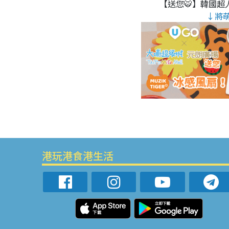
【送您🐯】韓國超人
↓將
港玩港食港生活