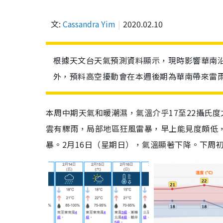
文:
Cassandra Yim
2020.02.10
根據天文台天氣預測資料顯示，現時影響華南
外，預料高空擾動會在本週後期為華南帶來雷
本周中期天氣和暖潮濕，氣溫介乎
17
至
22
攝氏度
雲有驟雨，局部地區狂風雷暴，早上能見度頗低，
暴。
2
月
16
日（星期日），氣溫顯著下降。下周