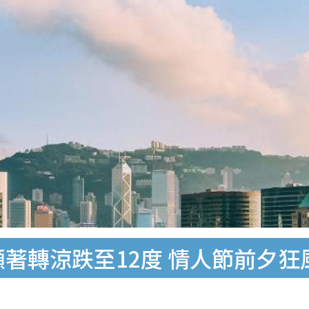
顯著轉涼跌至12度 情人節前夕狂