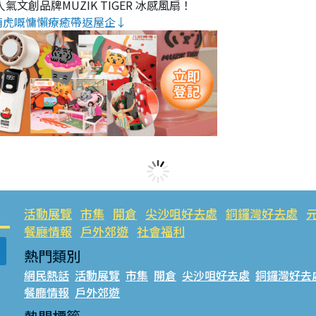
氣文創品牌MUZIK TIGER 冰感風扇！
萌虎嘅慵懶療癒帶返屋企↓
活動展覽
市集
開倉
尖沙咀好去處
銅鑼灣好去處
餐廳情報
戶外郊遊
社會福利
熱門類別
網民熱話
活動展覽
市集
開倉
尖沙咀好去處
銅鑼灣好去
餐廳情報
戶外郊遊