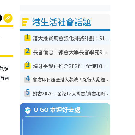
港生活社會話題
1
另
港大推賽馬會強化骨骼計劃！$100骨質密度X光檢查 完成免費運動訓練送超市禮券！附參加資格
2
長者優惠｜都會大學長者學苑9月免費課程！多媒體/微電影創作/網絡安全 附報名方法教學
3
洗牙平靚正推介2026︱全港10大牙科診所/醫院懶人包 夜診至8點/鎮靜潔牙/醫療券適用
氣多
4
有雷
警方即日起全港大執法！捉行人亂過馬路+司機不專注駕駛！亂過馬路罰$2000
5
捐書2026︱全港13大捐書/賣書地點懶人包 二手課本最高$150＋舊書換免費咖啡/戲票
U GO 本週好去處