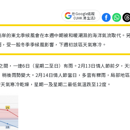
在Google追蹤
《UHK 港生活》
沿岸的東北季候風會在本週中期被和暖潮濕的海洋氣流取代。
雨，受一股冬季季候風影響，下週初該區天氣寒冷。
之間，一連6日（星期二至日）有雨。
2
月
13
日情人節前夕，天
稍後雨勢變大。2月14日情人節當日，多雲有驟雨，局部地區
初天氣寒冷乾燥，星期一及星期二最低氣溫跌至
12
度。