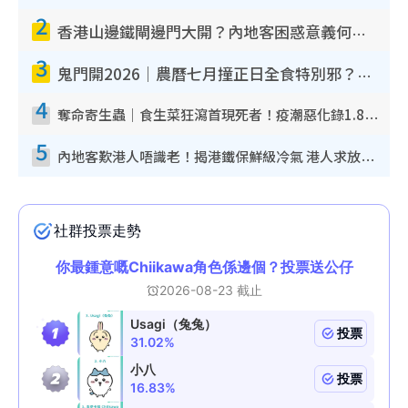
2
香港山邊鐵閘邊門大開？內地客困惑意義何在！網民神回覆：呢種叫法理性防禦
3
鬼門開2026｜農曆七月撞正日全食特別邪？專家警告切忌做一事！揭4大禁忌+2招保平安
4
奪命寄生蟲｜食生菜狂瀉首現死者！疫潮惡化錄1.8萬宗病例 揭洗菜3大謬誤
5
內地客歎港人唔識老！揭港鐵保鮮級冷氣 港人求放過：咪投訴