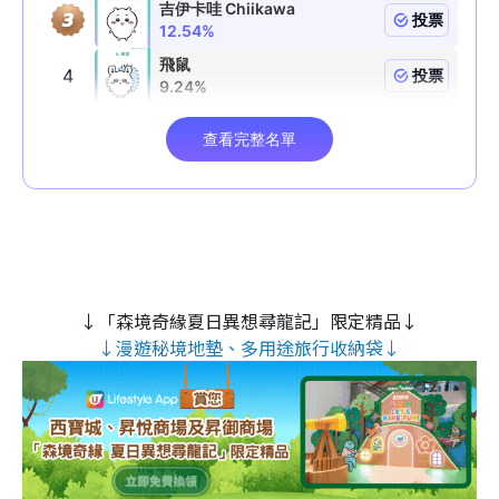
↓「森境奇緣夏日異想尋龍記」限定精品↓
↓漫遊秘境地墊、多用途旅行收納袋↓