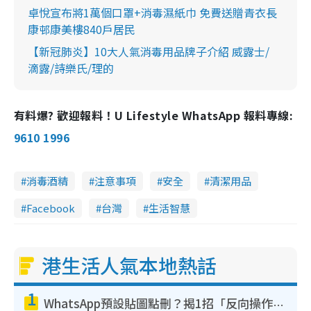
卓悅宣布將1萬個口罩+消毒濕紙巾 免費送贈青衣長
康邨康美樓840戶居民
【新冠肺炎】10大人氣消毒用品牌子介紹 威露士/
滴露/詩樂氏/理的
有料爆? 歡迎報料！U Lifestyle WhatsApp 報料專線:
9610 1996
消毒酒精
注意事項
安全
清潔用品
Facebook
台灣
生活智慧
港生活人氣本地熱話
1
WhatsApp預設貼圖點刪？揭1招「反向操作」還原簡潔介面 附3步實測教學