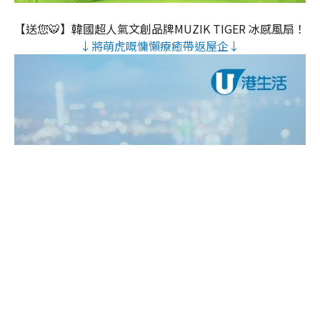
【送您🐯】韓國超人氣文創品牌MUZIK TIGER 冰感風扇！
↓將萌虎嘅慵懶療癒帶返屋企↓