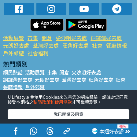
活動展覽
市集
開倉
尖沙咀好去處
銅鑼灣好去處
元朗好去處
荃灣好去處
旺角好去處
社會
餐廳情報
戶外郊遊
社會福利
熱門類別
網民熱話
活動展覽
市集
開倉
尖沙咀好去處
銅鑼灣好去處
元朗好去處
荃灣好去處
旺角好去處
社會
餐廳情報
戶外郊遊
熱門標籤
U Lifestyle 會使用Cookies來改善您的網站體驗，請確定您同意
接受本網站之
私隱政策和使用條款
才可繼續瀏覽。
#UGO搵好去處
#人氣活動推介
#美食社群熱話
#親子玩樂好去處
#ULifestyle應用程式
#限時搶
我已閱讀及同意
#UJetso禮物放送
#ULifestyle商戶中心
#著數
#網絡熱話
本週好去處
香港經濟日報版權所有©2026