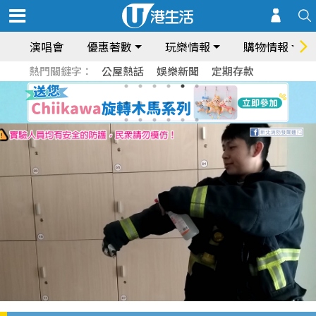
演唱會
優惠著數
玩樂情報
購物情報
熱門關鍵字：
公屋熱話
娛樂新聞
定期存款