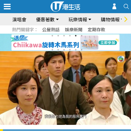
演唱會
優惠著數
玩樂情報
購物情報
熱門關鍵字：
公屋熱話
娛樂新聞
定期存款