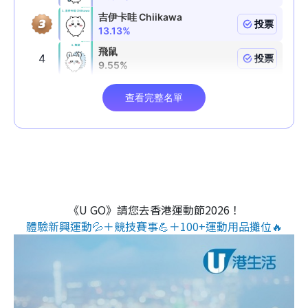
《U GO》請您去香港運動節2026！
體驗新興運動💦＋競技賽事💪＋100+運動用品攤位🔥