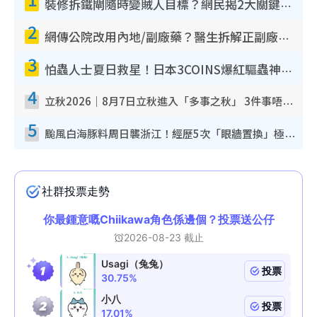
裝修拆鐵閘隨時變賊人目標？網民揭2大關鍵用途：裝新式等於白裝？附新舊鐵閘分別
2
網傳公院改用內地/副廠藥？醫生拆解正副廠分別 揭4類人換藥隨時出事
3
怕蟲人士夏日救星！日本3COINS爆紅驅蟲神器$45起 1招「全程免觸碰」輕鬆搞定小強
4
立秋2026｜8月7日立秋進入「多事之秋」 3件事唔做得！專家教6招開運 清枱頭／銀包納氣接好運
5
颱風白海豚料周日襲浙江！經歷5次「眼牆置換」極罕見 成登陸內地最長途颱風