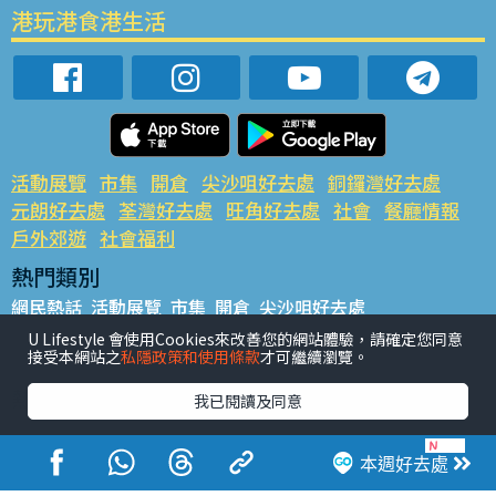
港玩港食港生活
活動展覽
市集
開倉
尖沙咀好去處
銅鑼灣好去處
元朗好去處
荃灣好去處
旺角好去處
社會
餐廳情報
戶外郊遊
社會福利
熱門類別
網民熱話
活動展覽
市集
開倉
尖沙咀好去處
銅鑼灣好去處
元朗好去處
荃灣好去處
旺角好去處
社會
U Lifestyle 會使用Cookies來改善您的網站體驗，請確定您同意
接受本網站之
私隱政策和使用條款
才可繼續瀏覽。
餐廳情報
戶外郊遊
熱門標籤
我已閱讀及同意
#UGO搵好去處
#人氣活動推介
#美食社群熱話
#親子玩樂好去處
#ULifestyle應用程式
#限時搶
本週好去處
#UJetso禮物放送
#ULifestyle商戶中心
#著數
#網絡熱話