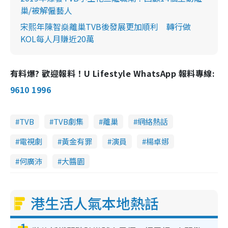
巢/被解僱藝人
宋熙年陳智燊離巢TVB後發展更加順利 轉行做
KOL每人月賺近20萬
有料爆? 歡迎報料！U Lifestyle WhatsApp 報料專線:
9610 1996
TVB
TVB劇集
離巢
網絡熱話
電視劇
黃金有罪
演員
楊卓娜
何廣沛
大醬園
港生活人氣本地熱話
1