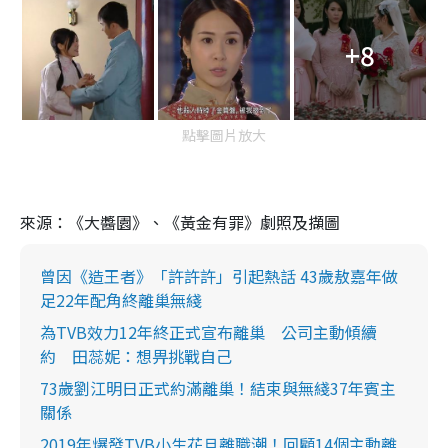
+8
點擊圖片放大
來源：《大醬園》、《黃金有罪》劇照及擷圖
曾因《造王者》「許許許」引起熱話 43歲敖嘉年做
足22年配角終離巢無綫
為TVB效力12年終正式宣布離巢 公司主動傾續
約 田蕊妮：想畀挑戰自己
73歲劉江明日正式約滿離巢！結束與無綫37年賓主
關係
2019年爆發TVB小生花旦離職潮！回顧14個主動離