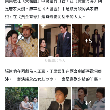
樊奕敏在《大醬園》中說話有口音，在《黃金有罪》則
是唐家大嫂。康華在《大醬園》中是沒有錢的萬家廚
娘，在《黃金有罪》是有錢佬沈岳泰的太太。
+5
點擊圖片放大
張達倫在兩劇為人正直，丁樂鍶則在兩套劇都喜歡何廣
沛，一套演錢永杰女友冰冰、一套是喜歡少爺的丫鬟。
+4