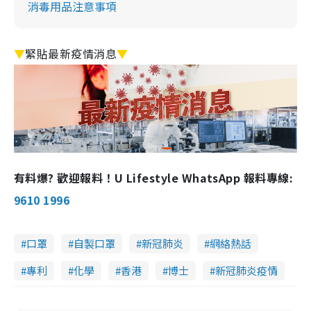
消毒用品注意事項
▼
緊貼最新疫情消息
▼
有料爆? 歡迎報料！U Lifestyle WhatsApp 報料專線:
9610 1996
口罩
自製口罩
新冠肺炎
網絡熱話
專利
化學
香港
博士
新冠肺炎疫情