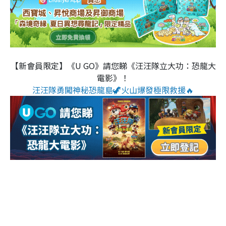
【新會員限定】《U GO》請您睇《汪汪隊立大功：恐龍大
電影》！
汪汪隊勇闖神秘恐龍島🦖火山爆發極限救援🔥