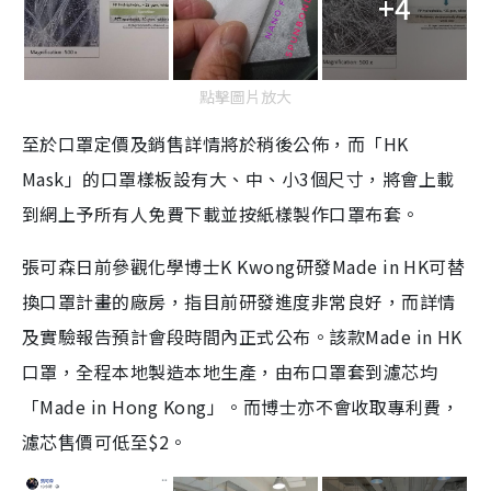
+4
點擊圖片放大
至於口罩定價及銷售詳情將於稍後公佈，而「HK
Mask」的口罩樣板設有大、中、小3個尺寸，將會上載
到網上予所有人免費下載並按紙樣製作口罩布套。
張可森日前參觀化學博士
K Kwong
研發
Made in HK
可替
換口罩計畫的廠房，指目前研發進度非常良好，而詳情
及實驗報告預計會段時間內正式公布。該款
Made in HK
口罩，全程本地製造本地生產，由布口罩套到濾芯均
「
Made in Hong Kong
」。而博士亦不會收取專利費，
濾芯售價可低至
$2
。