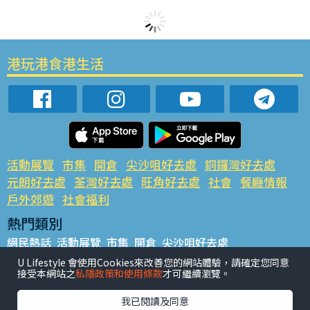
港玩港食港生活
活動展覽
市集
開倉
尖沙咀好去處
銅鑼灣好去處
元朗好去處
荃灣好去處
旺角好去處
社會
餐廳情報
戶外郊遊
社會福利
熱門類別
網民熱話
活動展覽
市集
開倉
尖沙咀好去處
銅鑼灣好去處
元朗好去處
荃灣好去處
旺角好去處
社會
U Lifestyle 會使用Cookies來改善您的網站體驗，請確定您同意
接受本網站之
私隱政策和使用條款
才可繼續瀏覽。
餐廳情報
戶外郊遊
熱門標籤
我已閱讀及同意