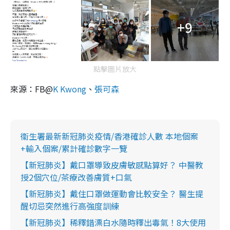
+9
點擊圖片放大
來源：FB@
K Kwong
、
張可森
衞生署最新新冠肺炎疫情/香港確診人數 本地個案
+輸入個案/累計確診數字一覽
【新冠肺炎】戴口罩導致皮膚敏感點算好？ 中醫教
授2個穴位/茶療改善膚質+口氣
【新冠肺炎】戴住口罩做運動會比較安全？ 醫生提
醒切忌突然進行高強度訓練
【新冠肺炎】稀釋錯漂白水隨時釋出毒氣！8大使用