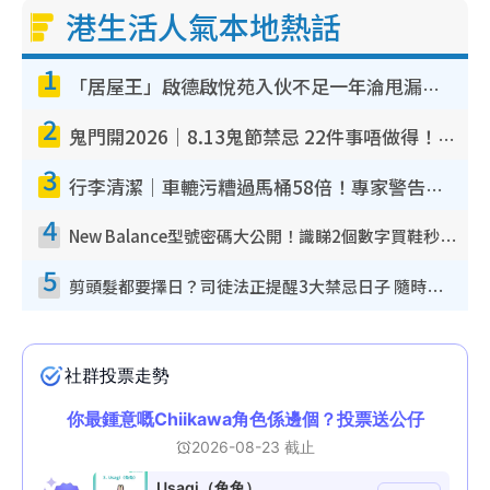
港生活人氣本地熱話
1
「居屋王」啟德啟悅苑入伙不足一年淪甩漏之王！插頭噴火花致大停電 多戶業主全屋家電報銷
2
鬼門開2026｜8.13鬼節禁忌 22件事唔做得！燒肉、刺身要少食？半夜勿吹口哨/打呢個電話
3
行李清潔｜車轆污糟過馬桶58倍！專家警告忌用酒精抹 教1招免污手除菌
4
New Balance型號密碼大公開！識睇2個數字買鞋秒知功能免中伏 附5大熱門鞋款
5
剪頭髮都要擇日？司徒法正提醒3大禁忌日子 隨時剪走財運！呢日剪髮恐「剪壽命」？