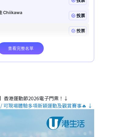
】香港運動節2026電子門票！↓
/ 可現場體驗多項新穎運動及觀賞賽事🔥 ↓