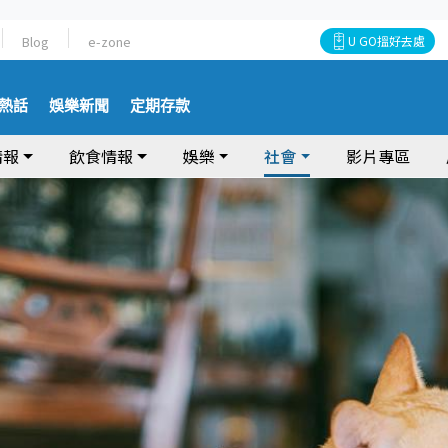
Blog
e-zone
U GO搵好去處
熱話
娛樂新聞
定期存款
情報
飲食情報
娛樂
社會
影片專區