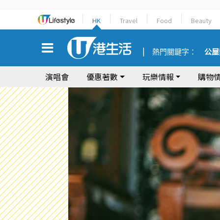
HK
Travel
Food
Beauty
熱門關鍵字：
公屋
演唱會
優惠著數
玩樂情報
購物