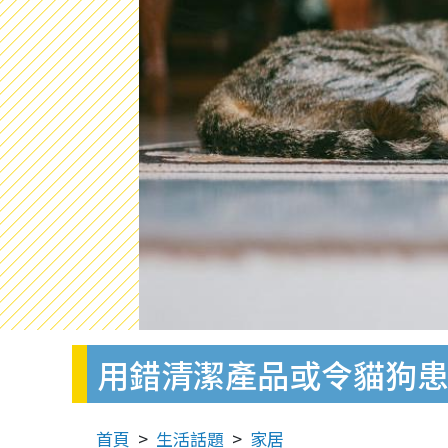
用錯清潔產品或令貓狗患
首頁
生活話題
家居