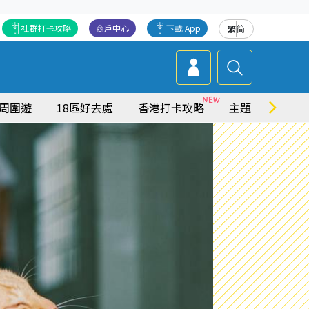
社群打卡攻略
商戶中心
下載 App
繁
简
周圍遊
18區好去處
香港打卡攻略
主題特集