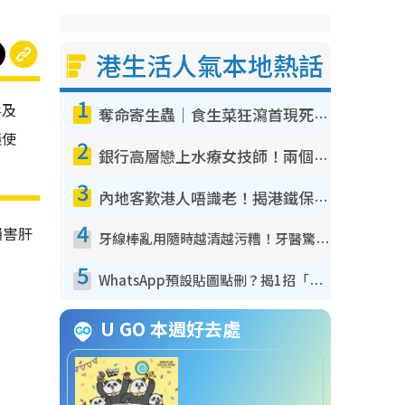
港生活人氣本地熱話
1
毒及
奪命寄生蟲｜食生菜狂瀉首現死者！疫潮惡化錄1.8萬宗病例 揭洗菜3大謬誤
議使
2
銀行高層戀上水療女技師！兩個月借128萬驚覺「沉船」沉落火海 揭背後疑似邪教操控賣淫
3
內地客歎港人唔識老！揭港鐵保鮮級冷氣 港人求放過：咪投訴
4
損害肝
牙線棒亂用隨時越清越污糟！牙醫驚揭盲目過戶細菌恐致蛀牙：呢種先係日常真保養
5
WhatsApp預設貼圖點刪？揭1招「反向操作」還原簡潔介面 附3步實測教學
U GO 本週好去處