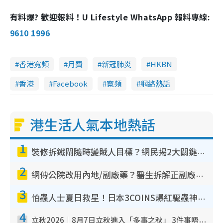
有料爆? 歡迎報料！U Lifestyle WhatsApp 報料專線:
9610 1996
香港寬頻
月費
新冠肺炎
HKBN
香港
Facebook
寬頻
網絡熱話
港生活人氣本地熱話
1
裝修拆鐵閘隨時變賊人目標？網民揭2大關鍵用途：裝新式等於白裝？附新舊鐵閘分別
2
網傳公院改用內地/副廠藥？醫生拆解正副廠分別 揭4類人換藥隨時出事
3
怕蟲人士夏日救星！日本3COINS爆紅驅蟲神器$45起 1招「全程免觸碰」輕鬆搞定小強
4
立秋2026｜8月7日立秋進入「多事之秋」 3件事唔做得！專家教6招開運 清枱頭／銀包納氣接好運