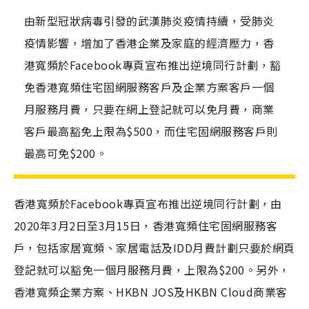
由新型冠狀病毒引發的武漢肺炎疫情持續，受肺炎
疫情影響，增加了香港企業及家庭的經濟壓力，香
港寬頻於Facebook專頁宣布推出逆境同行計劃，豁
免香港寬頻住宅固網服務客戶及企業方案客戶一個
月服務月費，只要在網上登記就可以免月費，商業
客戶最高豁免上限為$500，而住宅固網服務客戶則
最高可免$200。
香港寬頻於
Facebook
專頁宣布推出逆境同行計劃，由
2020
年
3
月
2
日至
3
月
15
日，香港寬頻住宅固網服務客
戶，包括家居寬頻、家居電話及
IDD
月費計劃只要於網頁
登記就可以豁免一個月服務月費，上限為
$200
。另外，
香港寬頻企業方案、
HKBN JOS
及
HKBN Cloud
商業客