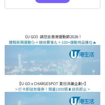
《U GO》請您去香港運動節2026！
體驗新興運動💦＋競技賽事💪＋100+運動用品攤位🔥
【U GO x CHARGESPOT 夏日消暑企劃⚡】
> 打卡即送充電券！限量1000張🔋送完即止 <