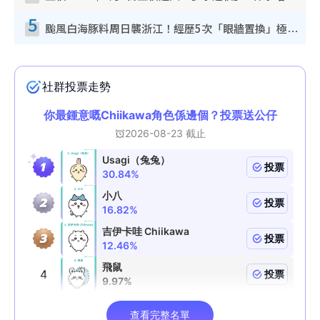
5
颱風白海豚料周日襲浙江！經歷5次「眼牆置換」極罕見 成登陸內地最長途颱風