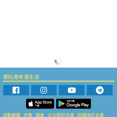
港玩港食港生活
活動展覽
市集
開倉
尖沙咀好去處
銅鑼灣好去處