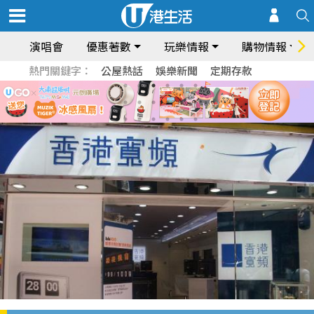
演唱會
優惠著數
玩樂情報
購物情報
熱門關鍵字：
公屋熱話
娛樂新聞
定期存款