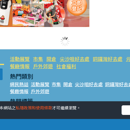
活動展覽
市集
開倉
尖沙咀好去處
銅鑼灣好去處
餐廳情報
戶外郊遊
社會福利
熱門類別
網民熱話
活動展覽
市集
開倉
尖沙咀好去處
銅鑼灣好去
餐廳情報
戶外郊遊
熱門標籤
受本網站之
私隱政策和使用條款
才可繼續瀏覽。
#UGO搵好去處
#人氣活動推介
#美食社群熱話
#親子玩
#UJetso禮物放送
#ULifestyle商戶中心
#著數
#網絡熱