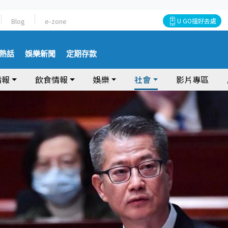
Blog
e-zone
U GO搵好去處
熱話
娛樂新聞
定期存款
情報
飲食情報
娛樂
社會
影片專區