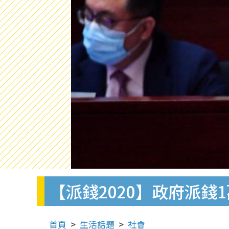
【派錢2020】政府派錢
首頁
生活話題
社會