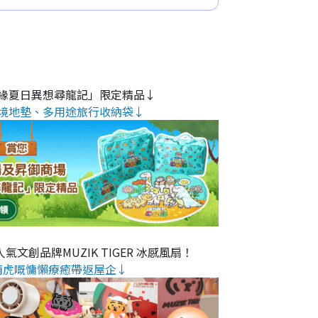
緣夏日異想尋龍記」限定精品↓
境地墊、多用途旅行收納袋↓
氣文創品牌MUZIK TIGER 冰感風扇！
萌虎嘅慵懶療癒帶返屋企↓