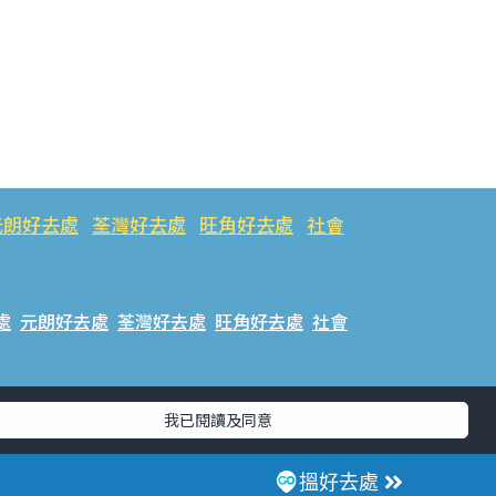
元朗好去處
荃灣好去處
旺角好去處
社會
處
元朗好去處
荃灣好去處
旺角好去處
社會
樂好去處
#ULifestyle應用程式
#限時搶
我已閱讀及同意
話
搵好去處
香港經濟日報版權所有©2026