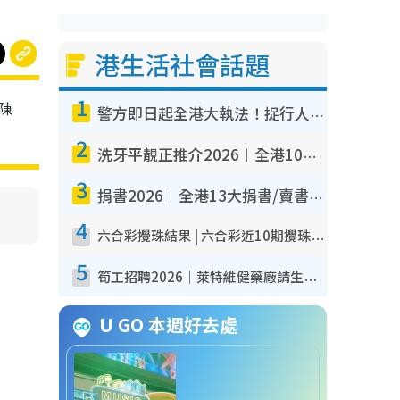
港生活社會話題
1
陳
警方即日起全港大執法！捉行人亂過馬路+司機不專注駕駛！亂過馬路罰$2000
2
洗牙平靚正推介2026︱全港10大牙科診所/醫院懶人包 夜診至8點/鎮靜潔牙/醫療券適用
3
捐書2026︱全港13大捐書/賣書地點懶人包 二手課本最高$150＋舊書換免費咖啡/戲票
4
六合彩攪珠結果 | 六合彩近10期攪珠結果出爐+ 近30期最旺熱門中獎號碼
5
筍工招聘2026｜萊特維健藥廠請生產操作員！月薪高達$1.7萬 冷氣廠房/五天工作/保證雙糧
U GO 本週好去處