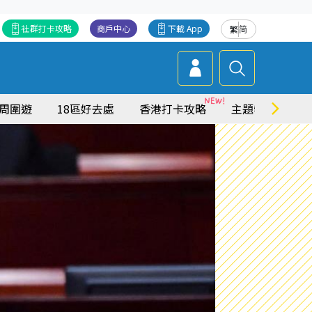
社群打卡攻略
商戶中心
下載 App
繁
简
周圍遊
18區好去處
香港打卡攻略
主題特集