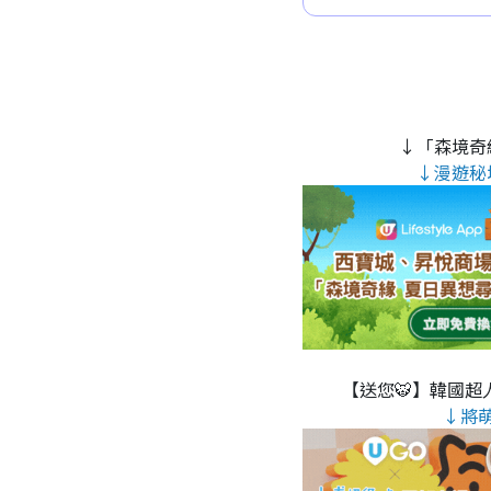
↓「森境奇
↓漫遊秘
【送您🐯】韓國超人
↓將