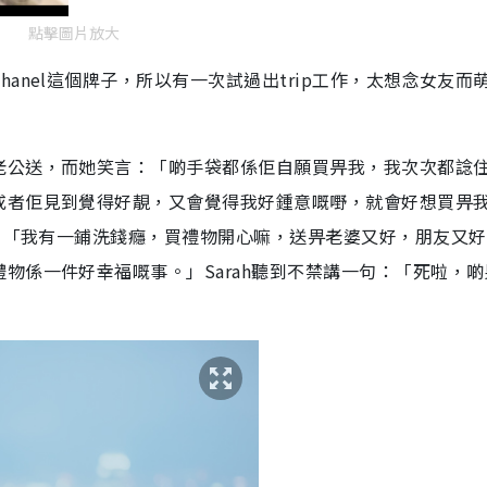
點擊圖片放大
anel這個牌子，所以有一次試過出trip工作，太想念女友而
老公送，而她笑言：「啲手袋都係佢自願買畀我，我次次都諗
或者佢見到覺得好靚，又會覺得我好鍾意嘅嘢，就會好想買畀
說：「我有一鋪洗錢癮，買禮物開心嘛，送畀老婆又好，朋友又
物係一件好幸福嘅事。」Sarah聽到不禁講一句：「死啦，啲