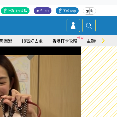
社群打卡攻略
商戶中心
下載 App
繁
简
周圍遊
18區好去處
香港打卡攻略
主題特集