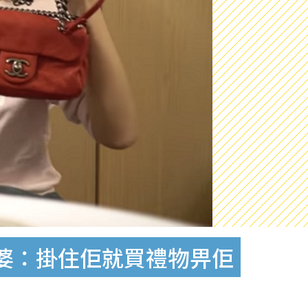
老婆：掛住佢就買禮物畀佢