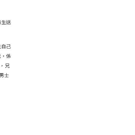
萌生送
住自己
我，係
好，兄
男士