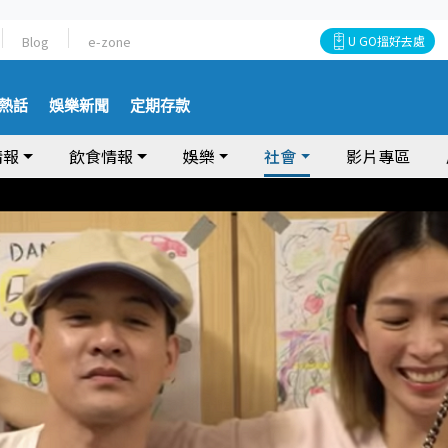
Blog
e-zone
U GO搵好去處
熱話
娛樂新聞
定期存款
情報
飲食情報
娛樂
社會
影片專區