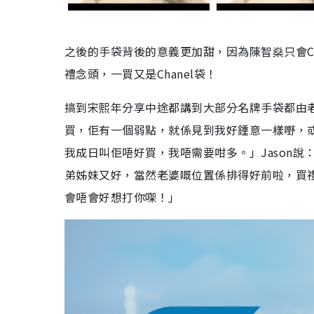
之後的手袋背後的意義更加甜，因為陳智燊只會Ch
禮念頭，一買又是Chanel袋！
搞到宋熙年分享中途都講到大部分名牌手袋都由
買，佢有一個弱點，就係見到我好鍾意一樣嘢，
我成日叫佢唔好買，我唔需要咁多。」Jason
弟姊妹又好，當然老婆嘅位置係排得好前啦，買禮
會唔會好想打你㗎！」