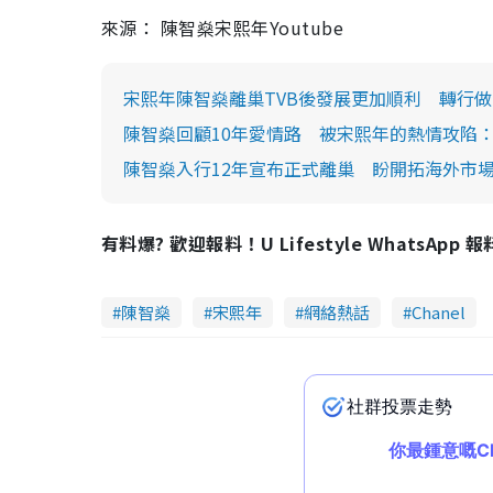
來源： 陳智燊宋熙年Youtube
宋熙年陳智燊離巢TVB後發展更加順利 轉行做K
陳智燊回顧10年愛情路 被宋熙年的熱情攻陷
陳智燊入行12年宣布正式離巢 盼開拓海外市
有料爆? 歡迎報料！U Lifestyle WhatsApp 
陳智燊
宋熙年
網絡熱話
Chanel