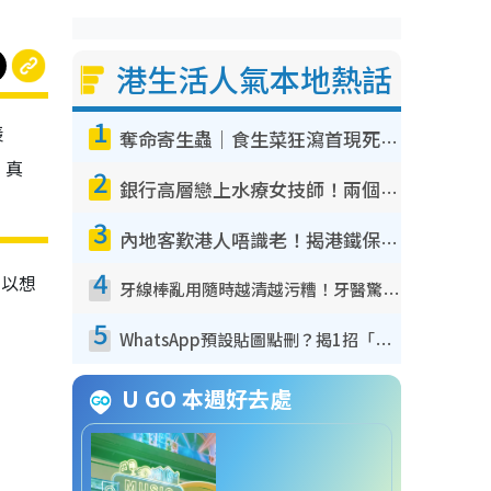
港生活人氣本地熱話
1
羨
奪命寄生蟲｜食生菜狂瀉首現死者！疫潮惡化錄1.8萬宗病例 揭洗菜3大謬誤
！真
2
銀行高層戀上水療女技師！兩個月借128萬驚覺「沉船」沉落火海 揭背後疑似邪教操控賣淫
3
內地客歎港人唔識老！揭港鐵保鮮級冷氣 港人求放過：咪投訴
4
所以想
牙線棒亂用隨時越清越污糟！牙醫驚揭盲目過戶細菌恐致蛀牙：呢種先係日常真保養
5
WhatsApp預設貼圖點刪？揭1招「反向操作」還原簡潔介面 附3步實測教學
U GO 本週好去處