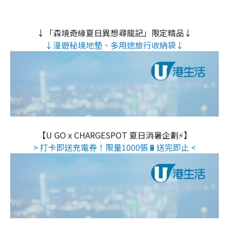
↓「森境奇緣夏日異想尋龍記」限定精品↓
↓漫遊秘境地墊、多用途旅行收納袋↓
【U GO x CHARGESPOT 夏日消暑企劃⚡】
> 打卡即送充電券！限量1000張🔋送完即止 <