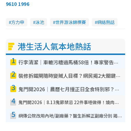
9610 1996
方力申
泳池
世界游泳錦標賽
網絡熱話
港生活人氣本地熱話
1
行李清潔｜車轆污糟過馬桶58倍！專家警告忌用酒精抹 教1招免污手除菌
2
裝修拆鐵閘隨時變賊人目標？網民揭2大關鍵用途：裝新式等於白裝？附新舊鐵閘分別
3
鬼門開2026｜農曆七月撞正日全食特別邪？專家警告切忌做一事！揭4大禁忌+2招保平安
4
鬼門開2026｜8.13鬼節禁忌 22件事唔做得！燒肉、刺身要少食？半夜勿吹口哨/打呢個電話
5
網傳公院改用內地/副廠藥？醫生拆解正副廠分別 揭4類人換藥隨時出事