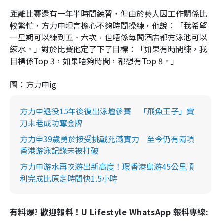
距離比賽還有一年半時間練習，但由於藝人因工作關係比
較繁忙，方力申坦言擔心不夠時間操練，他說︰「我希望
一星期可以練到五、六次，但唔係每間酒店都有泳池可以
練水。」對於比賽他定了下了目標：「如果有時間練，我
目標係Top 3，如果唔夠時間，都想有Top 8。」
圖：方力申ig
方力申退役15年後復出泳壇參賽 「飛魚王子」寶
刀未老成功奪金牌
方力申39歲勇於接受挑戰充滿實力 至今仍有兩項
香港游泳記錄未被打破
方力申游水再次游出新高度！環香港島游45公里順
利完成比原定時間快1.5小時
有料爆? 歡迎報料！U Lifestyle WhatsApp 報料專線: