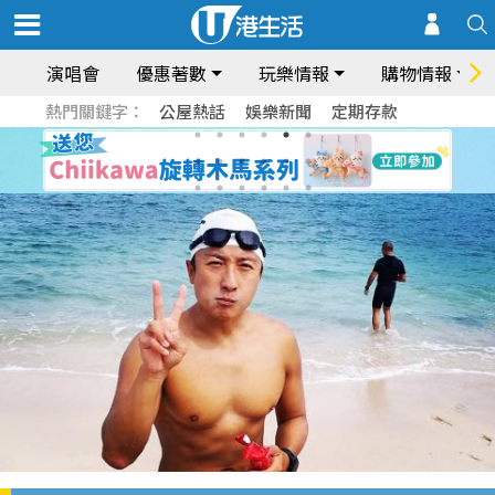
演唱會
優惠著數
玩樂情報
購物情報
熱門關鍵字：
公屋熱話
娛樂新聞
定期存款