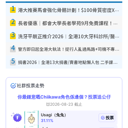
1
港大推賽馬會強化骨骼計劃！$100骨質密度X光檢查 完成免費運動訓練送超市禮券！附參加資格
2
長者優惠｜都會大學長者學苑9月免費課程！多媒體/微電影創作/網絡安全 附報名方法教學
3
洗牙平靚正推介2026︱全港10大牙科診所/醫院懶人包 夜診至8點/鎮靜潔牙/醫療券適用
4
警方即日起全港大執法！捉行人亂過馬路+司機不專注駕駛！亂過馬路罰$2000
5
捐書2026︱全港13大捐書/賣書地點懶人包 二手課本最高$150＋舊書換免費咖啡/戲票