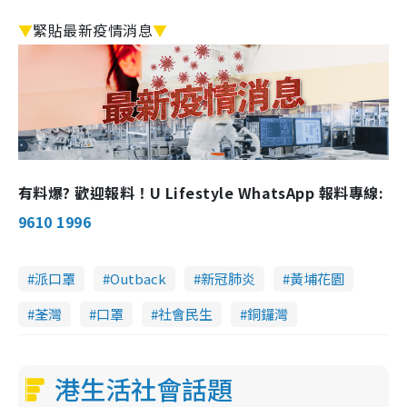
▼
緊貼最新疫情消息
▼
有料爆? 歡迎報料！U Lifestyle WhatsApp 報料專線:
9610 1996
派口罩
Outback
新冠肺炎
黃埔花園
荃灣
口罩
社會民生
銅鑼灣
港生活社會話題