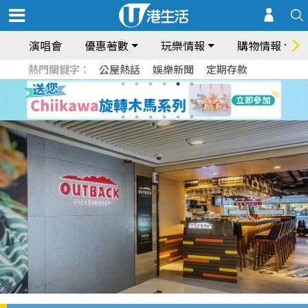
演唱會
優惠著數
玩樂情報
購物情報
熱門關鍵字：
公屋熱話
娛樂新聞
定期存款