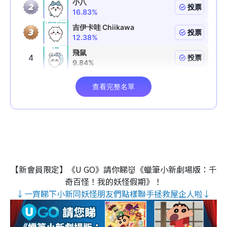
【新會員限定】《U GO》請你睇👹《蠟筆小新劇場版：千
奇百怪！我的妖怪假期》！
↓一齊睇下小新同妖怪朋友們點樣聯手拯救屋企人啦↓