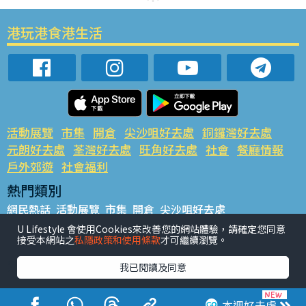
港玩港食港生活
活動展覽
市集
開倉
尖沙咀好去處
銅鑼灣好去處
元朗好去處
荃灣好去處
旺角好去處
社會
餐廳情報
戶外郊遊
社會福利
熱門類別
網民熱話
活動展覽
市集
開倉
尖沙咀好去處
銅鑼灣好去處
元朗好去處
荃灣好去處
旺角好去處
社會
U Lifestyle 會使用Cookies來改善您的網站體驗，請確定您同意
接受本網站之
私隱政策和使用條款
才可繼續瀏覽。
餐廳情報
戶外郊遊
熱門標籤
我已閱讀及同意
#UGO搵好去處
#人氣活動推介
#美食社群熱話
#親子玩樂好去處
#ULifestyle應用程式
#限時搶