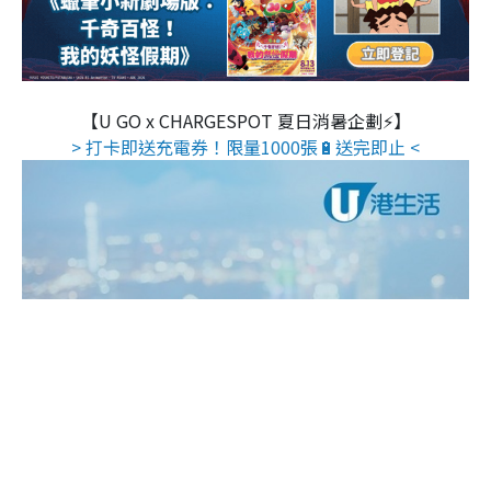
【U GO x CHARGESPOT 夏日消暑企劃⚡】
> 打卡即送充電券！限量1000張🔋送完即止 <