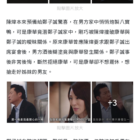
點擊圖片放大
陳煒本來預備給鄭子誠驚喜，在男方家中悄悄炮製八寶
鴨，可是康華竟潛鄭子誠家中，剛巧被陳煒撞破康華與
鄭子誠的曖昧關係。原來康華曾應陳煒要求跟鄭子誠出
席宴會後，男方酒後糊塗竟與康華發生關係。鄭子誠事
後非常後悔，斷然拒絕康華，可是康華卻不想罷休，想
搶走好姊妹的男友。
+3
點擊圖片放大