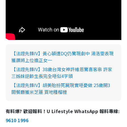
【法證先鋒IV】黃心穎遭DQ仍驚現劇中 湯洛雯表現
獲讚將上位擔正女一
【法證先鋒IV】38歲台灣女神許維恩驚喜客串 許家
三姊妹逆齡生長完全唔似4字頭
【法證先鋒IV】胡美貽扮死屍現實唔憂做 25歲開3
間餐廳獲米芝蓮 買地種榴槤
有料爆? 歡迎報料！U Lifestyle WhatsApp 報料專線:
9610 1996