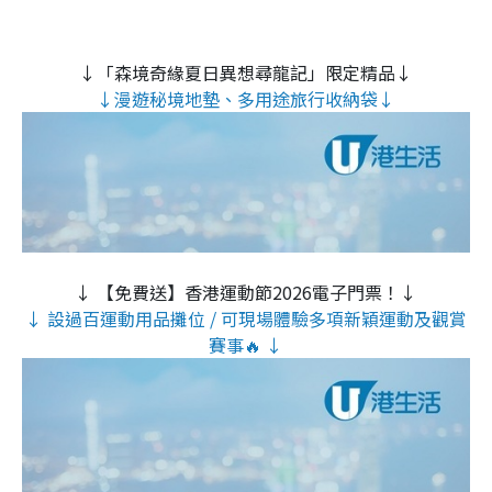
↓「森境奇緣夏日異想尋龍記」限定精品↓
↓漫遊秘境地墊、多用途旅行收納袋↓
↓ 【免費送】香港運動節2026電子門票！↓
↓ 設過百運動用品攤位 / 可現場體驗多項新穎運動及觀賞
賽事🔥 ↓