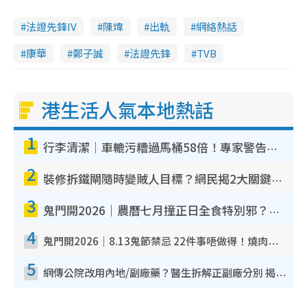
法證先鋒IV
陳煒
出軌
網絡熱話
康華
鄭子誠
法證先鋒
TVB
港生活人氣本地熱話
1
行李清潔｜車轆污糟過馬桶58倍！專家警告忌用酒精抹 教1招免污手除菌
2
裝修拆鐵閘隨時變賊人目標？網民揭2大關鍵用途：裝新式等於白裝？附新舊鐵閘分別
3
鬼門開2026｜農曆七月撞正日全食特別邪？專家警告切忌做一事！揭4大禁忌+2招保平安
4
鬼門開2026｜8.13鬼節禁忌 22件事唔做得！燒肉、刺身要少食？半夜勿吹口哨/打呢個電話
5
網傳公院改用內地/副廠藥？醫生拆解正副廠分別 揭4類人換藥隨時出事