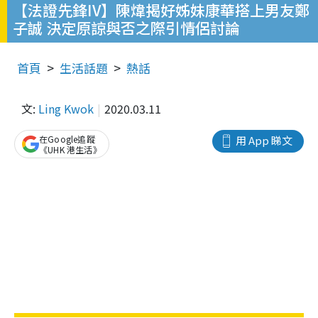
【法證先鋒IV】陳煒揭好姊妹康華搭上男友鄭
子誠 決定原諒與否之際引情侶討論
首頁
生活話題
熱話
文:
Ling Kwok
2020.03.11
在Google追蹤
用 App 睇文
《UHK 港生活》