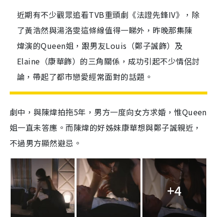
近期有不少觀眾追看TVB重頭劇《法證先鋒IV》，除
了黃浩然與湯洛雯這條線值得一睇外，昨晚那集陳
煒演的Queen姐，跟男友Louis（鄭子誠飾）及
Elaine（康華飾）的三角關係，成功引起不少情侶討
論，帶起了都市戀愛經常面對的話題。
劇中，與陳煒拍拖5年，男方一度向女方求婚，惟Queen
姐一直未答應。而陳煒的好姊妹康華想與鄭子誠親近，
不過男方顯然避忌。
+4