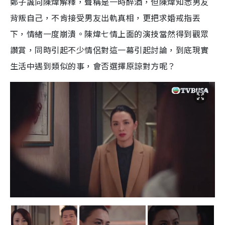
鄭子誠向陳煒解釋，聲稱是一時醉酒，但陳煒知悉男友
背叛自己，不肯接受男友出軌真相，更把求婚戒指丟
下，情緒一度崩潰。陳煒七情上面的演技當然得到觀眾
讚賞，同時引起不少情侶對這一幕引起討論，到底現實
生活中遇到類似的事，會否選擇原諒對方呢？