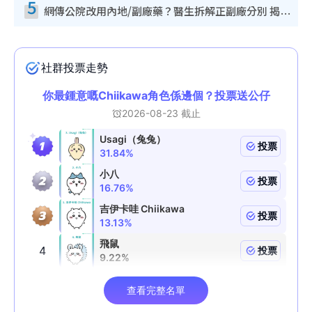
5
網傳公院改用內地/副廠藥？醫生拆解正副廠分別 揭4類人換藥隨時出事