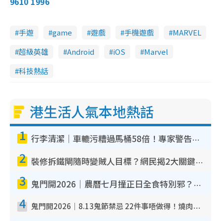
9610 1996
手遊
game
遊戲
手機遊戲
MARVEL
超級英雄
Android
iOS
Marvel
科技熱話
港生活人氣本地熱話
1
行李清潔｜車轆污糟過馬桶58倍！專家警告忌用酒精抹 教1招免污手除菌
2
裝修拆鐵閘隨時變賊人目標？網民揭2大關鍵用途：裝新式等於白裝？附新舊鐵閘分別
3
鬼門開2026｜農曆七月撞正日全食特別邪？專家警告切忌做一事！揭4大禁忌+2招保平安
4
鬼門開2026｜8.13鬼節禁忌 22件事唔做得！燒肉、刺身要少食？半夜勿吹口哨/打呢個電話