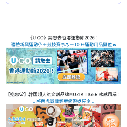
《U GO》請您去香港運動節2026！
體驗新興運動💦＋競技賽事💪＋100+運動用品攤位🔥
【送您🐯】韓國超人氣文創品牌MUZIK TIGER 冰感風扇！
↓將萌虎嘅慵懶療癒帶返屋企↓