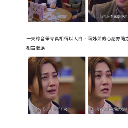
一支錄音筆令真相得以大白，兩姊弟的心結亦隨
相當催淚。