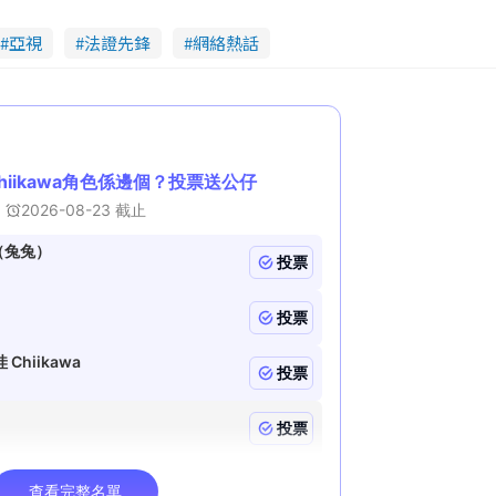
亞視
法證先鋒
網絡熱話