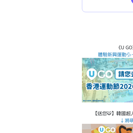
《U G
體驗新興運動💦
【送您🐯】韓國超人
↓將