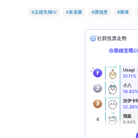
法證先鋒IV
袁潔儀
譚俊彥
陳煒