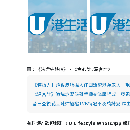
圖：《法證先鋒IV》、《宮心計
2
深宮計》
【特技人】譚俊彥唔搵人仔回流返港為家人 現
《深宮計》陳煒袁潔儀對手戲充滿壓場感 亞視
昔日亞視花旦陳煒過檔TVB待遇不及萬綺雯 願
有料爆? 歡迎報料！U Lifestyle WhatsApp 