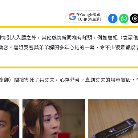
在Google追蹤
《UHK 港生活》
案劇情引人入勝之外，其他感情線同樣有睇頭，例如碧姐（袁潔儀
人動容。碧姐哭著與弟弟解開多年心結的一幕，令不少觀眾都感
彥飾）間接害死了其丈夫，心存芥蒂。直到丈夫的墳墓被毀，