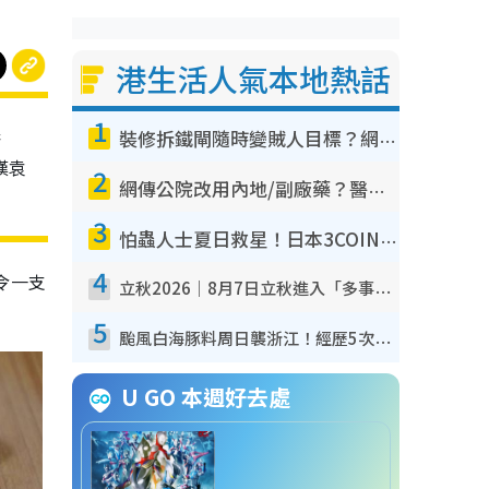
港生活人氣本地熱話
1
裝修拆鐵閘隨時變賊人目標？網民揭2大關鍵用途：裝新式等於白裝？附新舊鐵閘分別
嘆袁
2
網傳公院改用內地/副廠藥？醫生拆解正副廠分別 揭4類人換藥隨時出事
3
怕蟲人士夏日救星！日本3COINS爆紅驅蟲神器$45起 1招「全程免觸碰」輕鬆搞定小強
4
令一支
立秋2026｜8月7日立秋進入「多事之秋」 3件事唔做得！專家教6招開運 清枱頭／銀包納氣接好運
5
颱風白海豚料周日襲浙江！經歷5次「眼牆置換」極罕見 成登陸內地最長途颱風
U GO 本週好去處