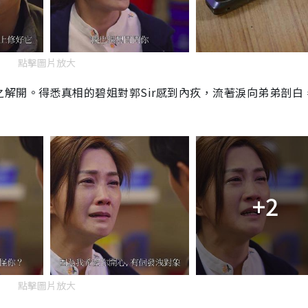
點擊圖片放大
之解開。得悉真相的碧姐對郭
Sir
感到內疚，流著淚向弟弟剖白
+2
點擊圖片放大