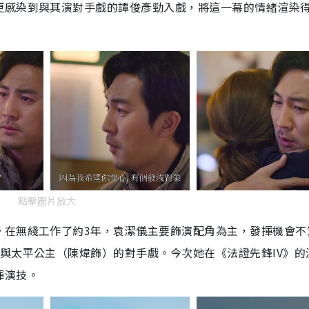
更感染到與其演對手戲的譚俊彥勁入戲，將這一幕的情緒渲染
點擊圖片放大
。在無綫工作了約
3
年，袁潔儀主要飾演配角為主，發揮機會不
與太平公主（陳煒飾）的對手戲。今次她在《法證先鋒
IV
》的
揮演技。