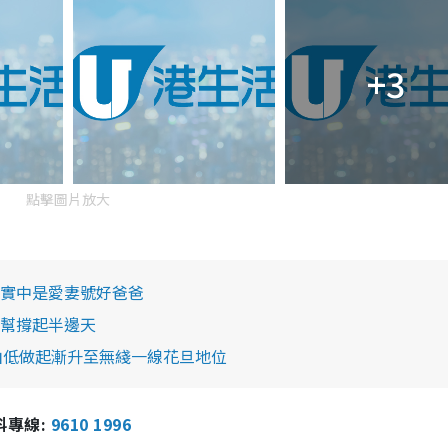
+3
點擊圖片放大
實中是愛妻號好爸爸
幫撐起半邊天
由低做起漸升至無綫一線花旦地位
報料專線:
9610 1996