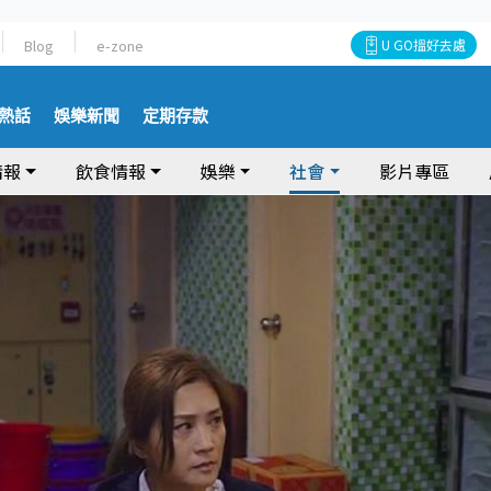
Blog
e-zone
U GO搵好去處
熱話
娛樂新聞
定期存款
情報
飲食情報
娛樂
社會
影片專區