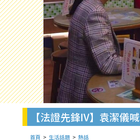
【法證先鋒IV】袁潔儀
首頁
生活話題
熱話