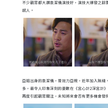
不少觀眾都大讚袁潔儀演技好，演技大爆發之餘
感人。
亞姐出身的袁潔儀，曾效力亞視，近年加入無綫
多，最令人印象深刻的要數在《宮心計
2
深宮計》
再度引起觀眾關注，未知將來會否有更多機會發