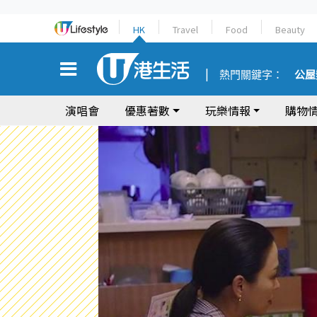
HK
Travel
Food
Beauty
熱門關鍵字：
公屋
演唱會
優惠著數
玩樂情報
購物