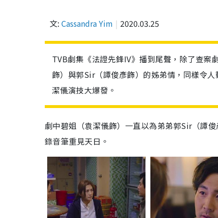
文:
Cassandra Yim
2020.03.25
TVB劇集《法證先鋒IV》播到尾聲，除了查
飾）與郭Sir（譚俊彥飾）的姊弟情，同樣令
潔儀演技大爆發。
劇中碧姐（袁潔儀飾）一直以為弟弟郭
Sir
（譚俊
錄音筆重見天日。