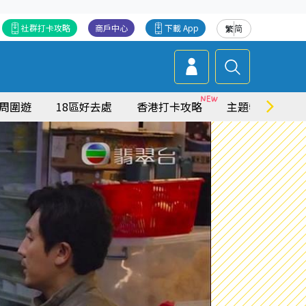
社群打卡攻略
商戶中心
下載 App
繁
简
周圍遊
18區好去處
香港打卡攻略
主題特集