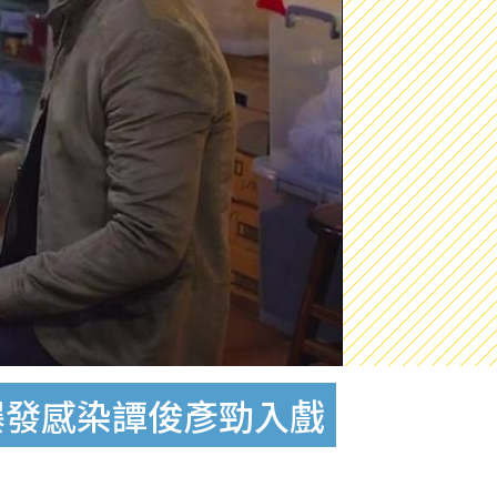
爆發感染譚俊彥勁入戲