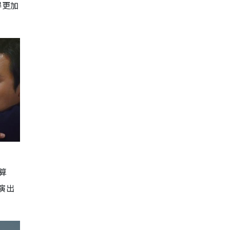
得更加
算
演出