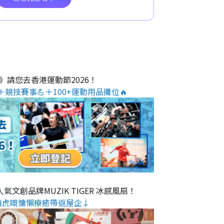
O》請您去香港運動節2026！
＋競技賽事💪＋100+運動用品攤位🔥
氣文創品牌MUZIK TIGER 冰感風扇！
萌虎嘅慵懶療癒帶返屋企↓