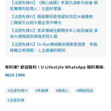
【法證先鋒IV】《開心速遞》李莫仇演斯文秘書 網
民驚嘆判若兩人：化妝好緊要
【法證先鋒IV】張頴康因疫情留家用泥水補樓梯
三層連天台超大屋企意外曝光
【法證先鋒IV】袁潔儀喊住解開多年心結勁催淚 演
技大爆發感染譚俊彥勁入戲
【法證先鋒IV】Dr Man爆喊解剖揭摯愛遇害 李施
嬅難忘呢場戲：人生最痛的解剖
有料爆? 歡迎報料！U Lifestyle WhatsApp 報料專線:
9610 1996
法證先鋒IV
李施嬅
謝雪心
網絡熱話
法證先鋒