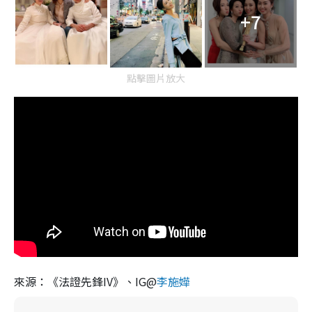
+7
點擊圖片放大
來源：《法證先鋒IV》、IG@
李施嬅