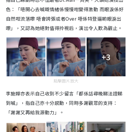
色：「唔開心去喊嘅情緒係慢慢咁變得激動 而眼淚係好
自然咁流落嚟 唔會誇張或者Over 唔係特登逼啲眼淚出
嚟」，又認為她絕對值得拎視后，演出令人歎為觀止。
+3
點擊圖片放大
李施嬅亦表示自己收到不少留言「都係話尋晚睇法證睇
到喊」，指自己亦十分感動，同時多謝觀眾的支持：
「謝謝又再給我源動力」。