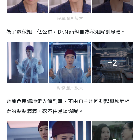
點擊圖片放大
為了還秋姐一個公道，
Dr.Man
親自為秋姐解剖屍體。
+2
點擊圖片放大
她神色哀傷地走入解剖室，不由自主地回想起與秋姐相
處的點點滴滴，忍不住當場爆喊。