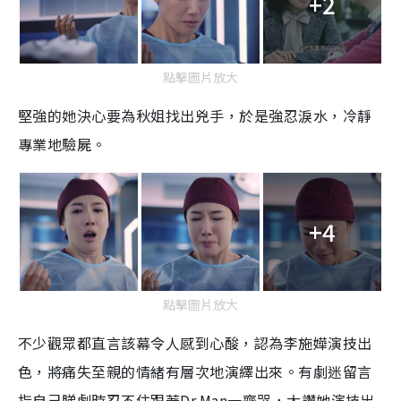
+2
點擊圖片放大
堅強的她決心要為秋姐找出兇手，於是強忍淚水，冷靜
專業地驗屍。
+4
點擊圖片放大
不少觀眾都直言該幕令人感到心酸，認為李施嬅演技出
色，將痛失至親的情緒有層次地演繹出來。有劇迷留言
指自己睇劇時忍不住跟著
Dr.Man
一齊哭，大讚她演技出