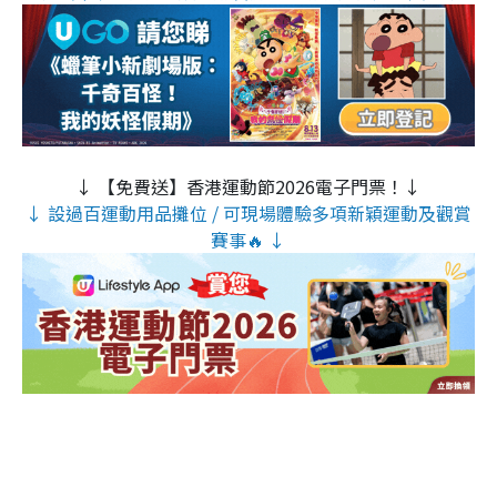
↓ 【免費送】香港運動節2026電子門票！↓
↓ 設過百運動用品攤位 / 可現場體驗多項新穎運動及觀賞
賽事🔥 ↓