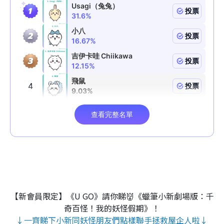
【新會員限定】《U GO》請你睇👹《蠟筆小新劇場版：千
奇百怪！我的妖怪假期》！
↓一齊睇下小新同妖怪朋友們點樣聯手拯救屋企人啦↓