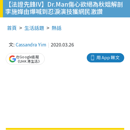
【法證先鋒IV】Dr.Man傷心欲絕為秋姐解剖
李施嬅由爆喊到忍淚演技獲網民激讚
首頁
生活話題
熱話
文:
Cassandra Yim
2020.03.26
在Google追蹤
用 App 睇文
《UHK 港生活》