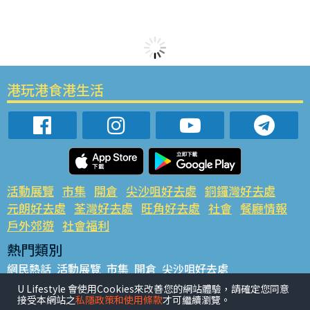
港玩港食港生活
活動展覽
市集
開倉
尖沙咀好去處
銅鑼灣好去處
元朗好去處
荃灣好去處
旺角好去處
社會
餐廳情報
戶外郊遊
社會福利
熱門類別
網民熱話
活動展覽
市集
開倉
尖沙咀好去處
銅鑼灣好去處
元朗好去處
荃灣好去處
旺角好去處
社會
U Lifestyle 會使用Cookies來改善您的網站體驗，請確定您同意
接受本網站之
私隱政策和使用條款
才可繼續瀏覽。
餐廳情報
戶外郊遊