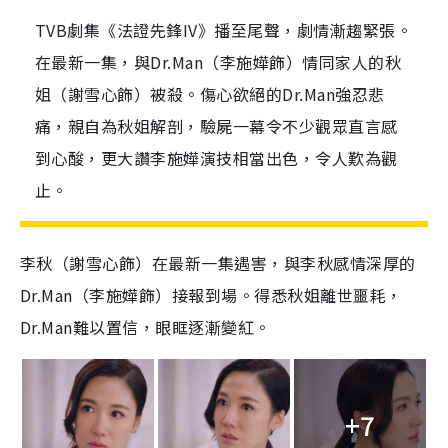
TVB劇集《法證先鋒IV》播至尾聲，劇情漸趨緊張。
在最新一集，與Dr.Man（李施嬅飾）情同家人的秋
姐（謝雪心飾）被殺。傷心欲絕的Dr.Man強忍悲
痛，親自為秋姐解剖，驗屍一幕令不少觀眾直言感
到心酸，更大讚李施嬅演技相當出色，令人歎為觀
止。
李秋（謝雪心飾）在最新一集遇害，與李秋感情深厚的
Dr.Man（李施嬅飾）接報到場。得悉秋姐離世噩耗，
Dr.Man難以置信，眼眶逐漸變紅。
+7