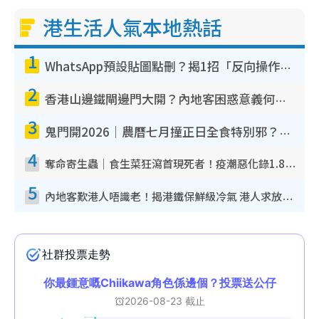
港生活人氣本地熱話
1
WhatsApp預設貼圖點刪？揭1招「反向操作」還原簡潔介面 附3步實測教學
2
香港山邊鐵閘邊門大開？內地客困惑意義何在！網民神回覆：呢種叫法理性防禦
3
鬼門開2026｜農曆七月撞正日全食特別邪？專家警告切忌做一事！揭4大禁忌+2招保平安
4
奪命寄生蟲｜食生菜狂瀉首現死者！疫潮惡化錄1.8萬宗病例 揭洗菜3大謬誤
5
內地客歎港人唔識老！揭港鐵保鮮級冷氣 港人求放過：咪投訴