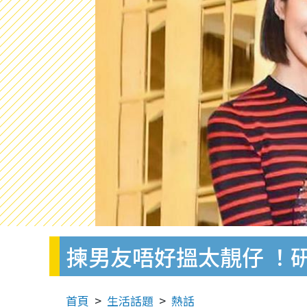
揀男友唔好搵太靚仔 ！
首頁
生活話題
熱話