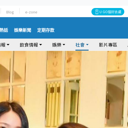
Blog
e-zone
U GO搵好去處
熱話
娛樂新聞
定期存款
情報
飲食情報
娛樂
社會
影片專區