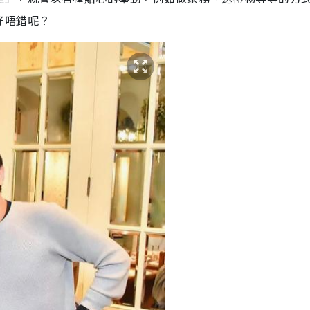
好唔錯呢？