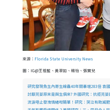
來源：
Florida State University News
圖：IG@王祖藍、黃翠如、楊怡、張寶兒
研究發現魚生內寄生線蟲40年間暴增283倍 
討厭芫荽原來是與生俱來? 外國研究：抗拒芫
流淚唔止發洩情緒咁簡單！研究：哭泣有助減肥
天氣影響愛情關係？美國研究：三、四月令人容