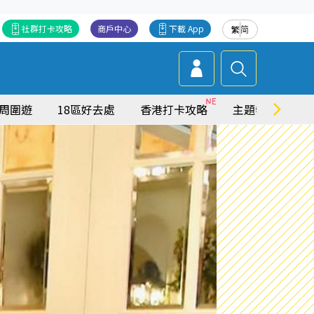
社群打卡攻略
商戶中心
下載 App
繁
简
周圍遊
18區好去處
香港打卡攻略
主題特集