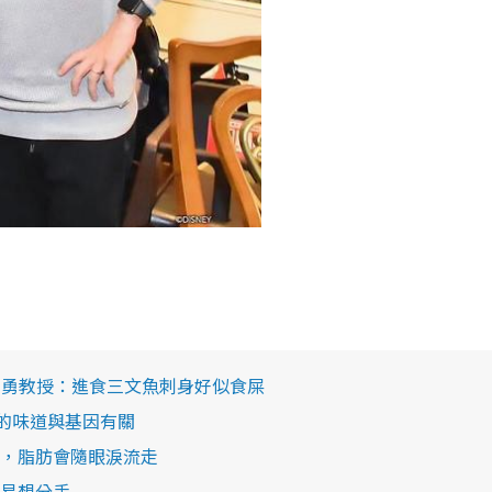
袁國勇教授：進食三文魚刺身好似食屎
荽的味道與基因有關
，脂肪會隨眼淚流走
易想分手