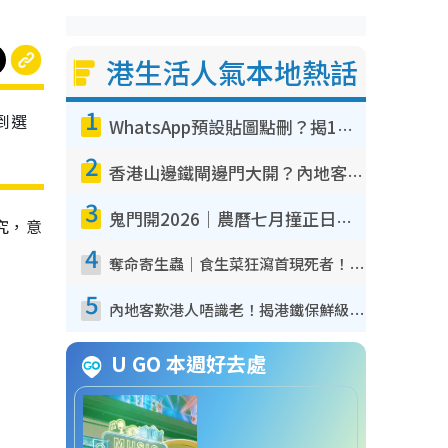
港生活人氣本地熱話
1
到選
WhatsApp預設貼圖點刪？揭1招「反向操作」還原簡潔介面 附3步實測教學
2
香港山邊鐵閘邊門大開？內地客困惑意義何在！網民神回覆：呢種叫法理性防禦
3
鬼門開2026｜農曆七月撞正日全食特別邪？專家警告切忌做一事！揭4大禁忌+2招保平安
研究，意
4
奪命寄生蟲｜食生菜狂瀉首現死者！疫潮惡化錄1.8萬宗病例 揭洗菜3大謬誤
5
內地客歎港人唔識老！揭港鐵保鮮級冷氣 港人求放過：咪投訴
U GO 本週好去處