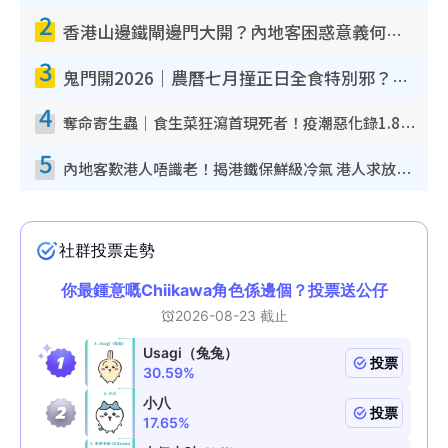
2
香港山邊鐵閘邊門大開？內地客困惑意義何在！網民神回覆：呢種叫法理性防禦
3
鬼門開2026｜農曆七月撞正日全食特別邪？專家警告切忌做一事！揭4大禁忌+2招保平安
4
奪命寄生蟲｜食生菜狂瀉首現死者！疫潮惡化錄1.8萬宗病例 揭洗菜3大謬誤
5
內地客歎港人唔識老！揭港鐵保鮮級冷氣 港人求放過：咪投訴