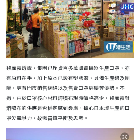
魏麗霞透露，集團已斥資百多萬購置機器生產口罩，亦
有原料在手，加上原本已設有塑膠廠，具備生產線及團
隊，更有門市銷售網絡以及售賣口罩經驗等優勢。不
過，由於口罩核心材料熔噴布現時價格高企，魏麗霞對
熔噴布的供應是否穩定感到憂慮，擔心日本城生產的口
罩欠競爭力，故需審慎平衡及思考。