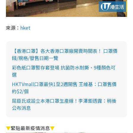
來源：
hket
【香港口罩】各大香港口罩廠開賣時間表！ 口罩價
錢/規格/發售日期一覽
彩色紙口罩暫存套登場 抗菌防水耐撕、9種顏色可
選
HKTVmall口罩最快1至2週開售 王維基：口罩售價
約$2/個
屈臣氏或設立本港口罩生產線！李澤鉅透露：稍後
公布消息
▼
緊貼最新疫情消息
▼