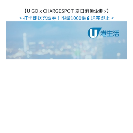
【U GO x CHARGESPOT 夏日消暑企劃⚡】
> 打卡即送充電券！限量1000張🔋送完即止 <