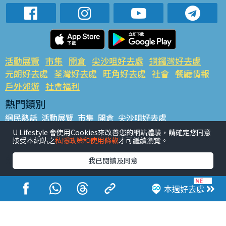
活動展覽
市集
開倉
尖沙咀好去處
銅鑼灣好去處
元朗好去處
荃灣好去處
旺角好去處
社會
餐廳情報
戶外郊遊
社會福利
熱門類別
網民熱話
活動展覽
市集
開倉
尖沙咀好去處
銅鑼灣好去處
元朗好去處
荃灣好去處
旺角好去處
社會
U Lifestyle 會使用Cookies來改善您的網站體驗，請確定您同意
接受本網站之
私隱政策和使用條款
才可繼續瀏覽。
餐廳情報
戶外郊遊
熱門標籤
我已閱讀及同意
#UGO搵好去處
#人氣活動推介
#美食社群熱話
#親子玩樂好去處
#ULifestyle應用程式
#限時搶
本週好去處
#UJetso禮物放送
#ULifestyle商戶中心
#著數
#網絡熱話
香港經濟日報版權所有©2026