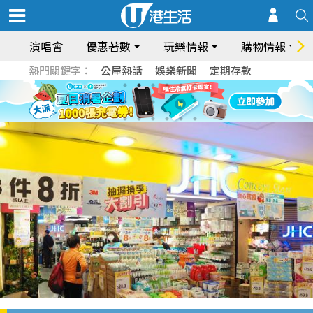
演唱會
優惠著數
玩樂情報
購物情報
熱門關鍵字：
公屋熱話
娛樂新聞
定期存款