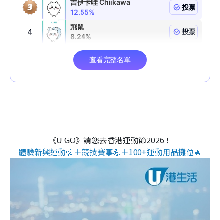
《U GO》請您去香港運動節2026！
體驗新興運動💦＋競技賽事💪＋100+運動用品攤位🔥