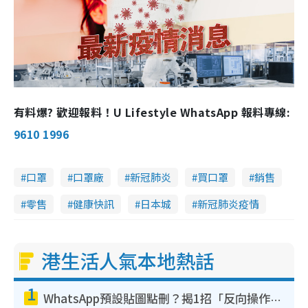
有料爆? 歡迎報料！U Lifestyle WhatsApp 報料專線:
9610 1996
口罩
口罩廠
新冠肺炎
買口罩
銷售
零售
健康快訊
日本城
新冠肺炎疫情
港生活人氣本地熱話
1
WhatsApp預設貼圖點刪？揭1招「反向操作」還原簡潔介面 附3步實測教學