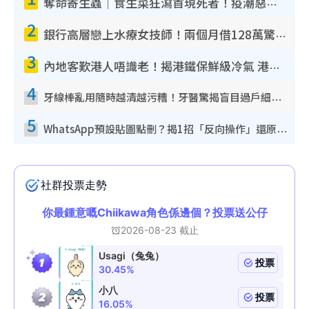
奪命寄生蟲｜食生菜狂瀉首現死者！疫潮惡化錄1.8萬宗病例 揭洗菜3大謬誤
2
銀行高層戀上水療女技師！兩個月借128萬驚覺「沉船」沉落火海 揭背後疑似邪教操控賣淫
3
內地客歎港人唔識老！揭港鐵保鮮級冷氣 港人求放過：咪投訴
4
牙線棒亂用隨時越清越污糟！牙醫驚揭盲目過戶細菌恐致蛀牙：呢種先係日常真保養
5
WhatsApp預設貼圖點刪？揭1招「反向操作」還原簡潔介面 附3步實測教學