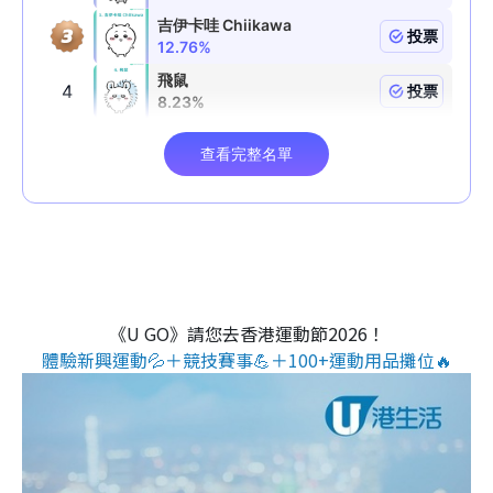
《U GO》請您去香港運動節2026！
體驗新興運動💦＋競技賽事💪＋100+運動用品攤位🔥