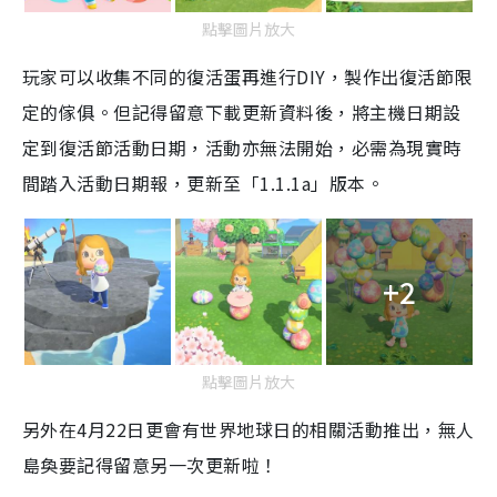
點擊圖片放大
玩家可以收集不同的復活蛋再進行
DIY
，製作出復活節限
定的
傢俱
。
但記得留意下載更新資料後，將主機日期設
定到復活節活動日期，活動亦無法開始，必需為現實時
間踏入活動日期報，更新至「
1.1.1a
」版本。
+2
點擊圖片放大
另外在
4
月
22
日更會有世界地球日的相關活動推出，
無人
島奐要記得留意另一次更新啦！