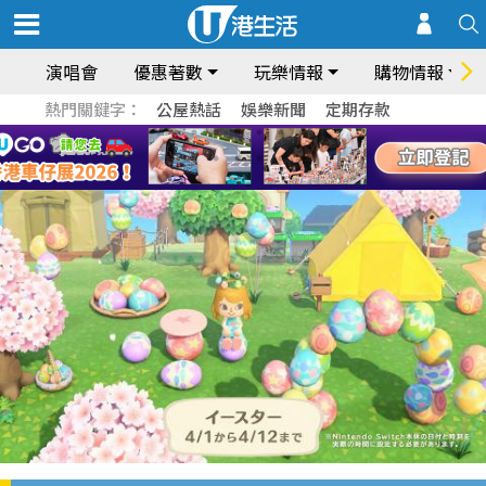
演唱會
優惠著數
玩樂情報
購物情報
熱門關鍵字：
公屋熱話
娛樂新聞
定期存款