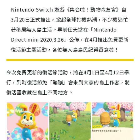
Nintendo Switch 遊戲《集合啦！動物森友會》自
3月20日正式推出，掀起全球打機熱潮，不少機迷忙
著移居無人島生活。早前任天堂在「Nintendo
Direct mini 2020.3.26」公佈，在4月推出免費更新
復活節主題活動，各位無人島島民記得留意啦！
今次免費更新的
復活節
活動，將在
4
月
1
日至
4
月
12
日舉
行，到時復活節兔「蹦蹦」會來到大家的島上作客，
將
復活蛋
收
藏在島上
不同地方。