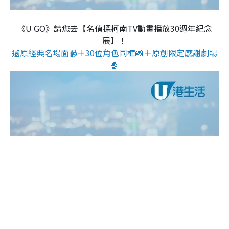
《U GO》請您去【名偵探柯南TV動畫播放30週年紀念
展】！
還原經典名場面📹＋30位角色同框📸＋原創限定感謝劇場
🍿