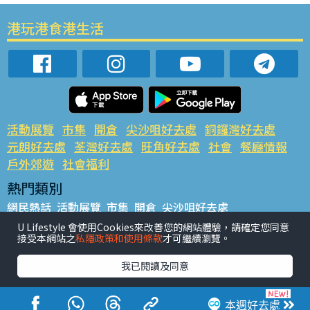
港玩港食港生活
活動展覽
市集
開倉
尖沙咀好去處
銅鑼灣好去處
元朗好去處
荃灣好去處
旺角好去處
社會
餐廳情報
戶外郊遊
社會福利
熱門類別
網民熱話
活動展覽
市集
開倉
尖沙咀好去處
銅鑼灣好去處
元朗好去處
荃灣好去處
旺角好去處
社會
U Lifestyle 會使用Cookies來改善您的網站體驗，請確定您同意
接受本網站之
私隱政策和使用條款
才可繼續瀏覽。
餐廳情報
戶外郊遊
熱門標籤
我已閱讀及同意
#UGO搵好去處
#人氣活動推介
#美食社群熱話
#親子玩樂好去處
#ULifestyle應用程式
#限時搶
本週好去處