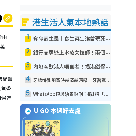
港生活人氣本地熱話
1
並由
奪命寄生蟲｜食生菜狂瀉首現死者！疫潮惡化錄1.8萬宗病例 揭洗菜3大謬誤
0萬
2
銀行高層戀上水療女技師！兩個月借128萬驚覺「沉船」沉落火海 揭背後疑似邪教操控賣淫
3
內地客歎港人唔識老！揭港鐵保鮮級冷氣 港人求放過：咪投訴
4
馬會藝
牙線棒亂用隨時越清越污糟！牙醫驚揭盲目過戶細菌恐致蛀牙：呢種先係日常真保養
及獲香
5
WhatsApp預設貼圖點刪？揭1招「反向操作」還原簡潔介面 附3步實測教學
計最高
U GO 本週好去處