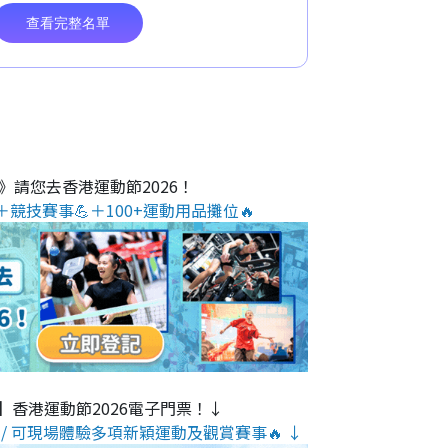
O》請您去香港運動節2026！
＋競技賽事💪＋100+運動用品攤位🔥
】香港運動節2026電子門票！↓
/ 可現場體驗多項新穎運動及觀賞賽事🔥 ↓