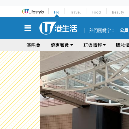
HK
Travel
Food
Beauty
熱門關鍵字：
公屋
演唱會
優惠著數
玩樂情報
購物