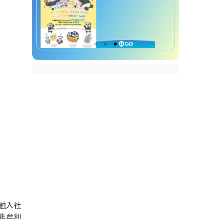
融入社
非牟利