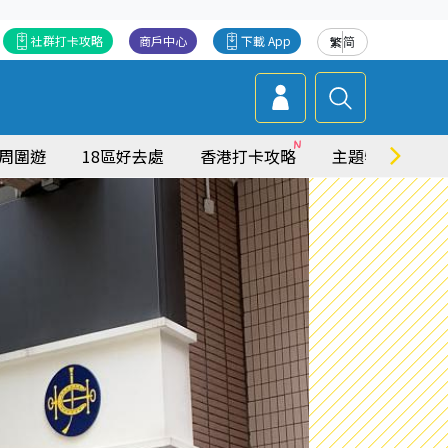
社群打卡攻略
商戶中心
下載 App
繁
简
周圍遊
18區好去處
香港打卡攻略
主題特集