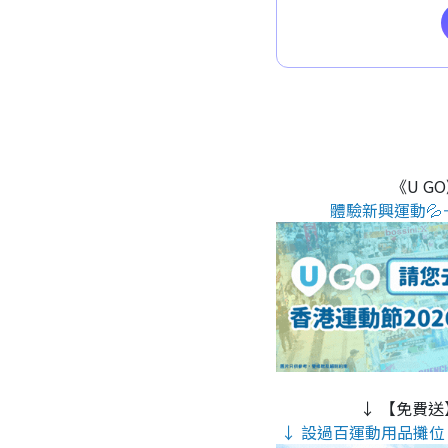
《U G
體驗新興運動💦
↓ 【免費送
↓ 設過百運動用品攤位 