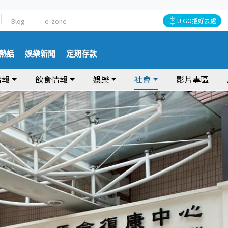
Blog
e-zone
U GO搵好去處
熱話
娛樂新聞
定期存款
情報
飲食情報
娛樂
社會
影片專區