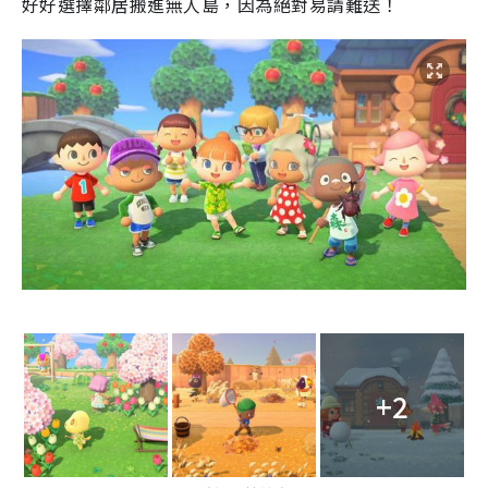
好好選擇鄰居搬進無人島，因為絕對易請難送！
+2