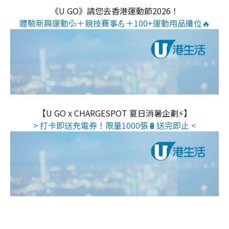
《U GO》請您去香港運動節2026！
體驗新興運動💦＋競技賽事💪＋100+運動用品攤位🔥
【U GO x CHARGESPOT 夏日消暑企劃⚡】
> 打卡即送充電券！限量1000張🔋送完即止 <