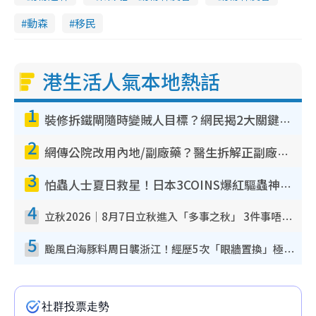
動森
移民
港生活人氣本地熱話
1
裝修拆鐵閘隨時變賊人目標？網民揭2大關鍵用途：裝新式等於白裝？附新舊鐵閘分別
2
網傳公院改用內地/副廠藥？醫生拆解正副廠分別 揭4類人換藥隨時出事
3
怕蟲人士夏日救星！日本3COINS爆紅驅蟲神器$45起 1招「全程免觸碰」輕鬆搞定小強
4
立秋2026｜8月7日立秋進入「多事之秋」 3件事唔做得！專家教6招開運 清枱頭／銀包納氣接好運
5
颱風白海豚料周日襲浙江！經歷5次「眼牆置換」極罕見 成登陸內地最長途颱風