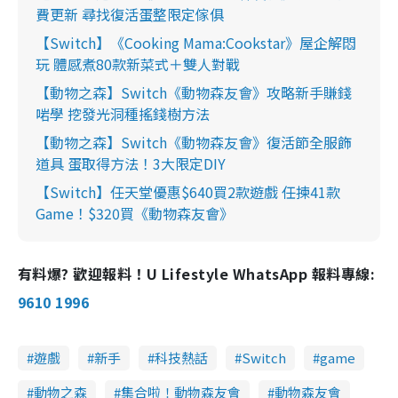
費更新 尋找復活蛋整限定傢俱
【Switch】《Cooking Mama:Cookstar》屋企解悶
玩 體感煮80款新菜式＋雙人對戰
【動物之森】Switch《動物森友會》攻略新手賺錢
啱學 挖發光洞種搖錢樹方法
【動物之森】Switch《動物森友會》復活節全服飾
道具 蛋取得方法！3大限定DIY
【Switch】任天堂優惠$640買2款遊戲 任揀41款
Game！$320買《動物森友會》
有料爆? 歡迎報料！U Lifestyle WhatsApp 報料專線:
9610 1996
遊戲
新手
科技熱話
Switch
game
動物之森
集合啦！動物森友會
動物森友會