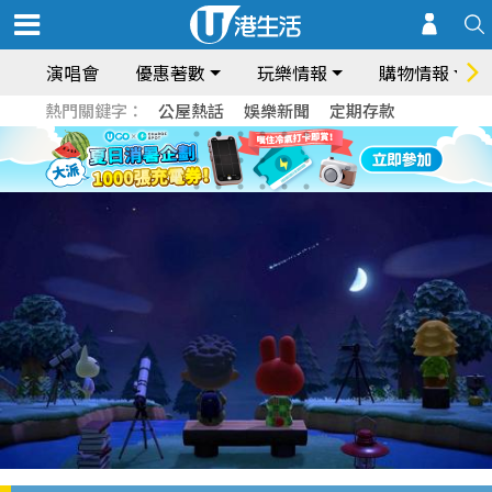
演唱會
優惠著數
玩樂情報
購物情報
熱門關鍵字：
公屋熱話
娛樂新聞
定期存款