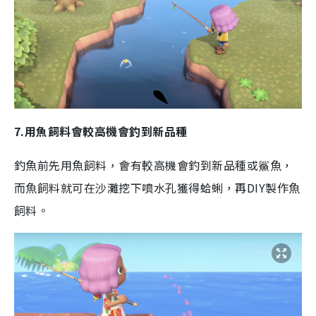
7.用魚飼料會較高機會釣到新品種
釣魚前先用魚飼料，會有較高機會釣到新品種或鯊魚，
而魚飼料就可在沙灘挖下噴水孔獲得蛤蜊，再DIY製作魚
飼料。