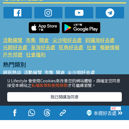
活動展覽
市集
開倉
尖沙咀好去處
銅鑼灣好去處
元朗好去處
荃灣好去處
旺角好去處
社會
餐廳情報
戶外郊遊
社會福利
熱門類別
網民熱話
活動展覽
市集
開倉
尖沙咀好去處
銅鑼灣好去處
元朗好去處
荃灣好去處
旺角好去處
社會
U Lifestyle 會使用Cookies來改善您的網站體驗，請確定您同意
接受本網站之
私隱政策和使用條款
才可繼續瀏覽。
餐廳情報
戶外郊遊
熱門標籤
我已閱讀及同意
#UGO搵好去處
#人氣活動推介
#美食社群熱話
#親子玩樂好去處
#ULifestyle應用程式
#限時搶
本週好去處
#UJetso禮物放送
#ULifestyle商戶中心
#著數
#網絡熱話