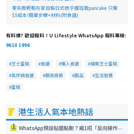
零失敗輕鬆在家自製日式梳乎厘班戟pancake 只需
$5成本!簡單步驟+材料(附食譜)
有料爆? 歡迎報料！U Lifestyle WhatsApp 報料專線:
9610 1996
芝士蛋糕
食譜
懶人食譜
燒焦芝士蛋糕
氣炸鍋食譜
簡易廚房
甜品
生活智慧
蛋糕
港生活人氣本地熱話
1
WhatsApp預設貼圖點刪？揭1招「反向操作」還原簡潔介面 附3步實測教學