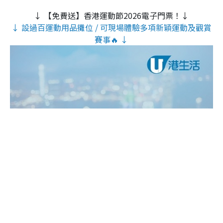
↓ 【免費送】香港運動節2026電子門票！↓
↓ 設過百運動用品攤位 / 可現場體驗多項新穎運動及觀賞
賽事🔥 ↓