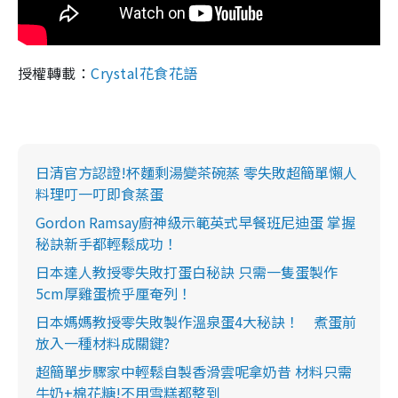
授權轉載：
Crystal花食花語
日清官方認證!杯麵剩湯變茶碗蒸 零失敗超簡單懶人
料理叮一叮即食蒸蛋
Gordon Ramsay廚神級示範英式早餐班尼迪蛋 掌握
秘訣新手都輕鬆成功！
日本達人教授零失敗打蛋白秘訣 只需一隻蛋製作
5cm厚雞蛋梳乎厘奄列！
日本媽媽教授零失敗製作溫泉蛋4大秘訣！ 煮蛋前
放入一種材料成關鍵?
超簡單步驟家中輕鬆自製香滑雲呢拿奶昔 材料只需
牛奶+棉花糖!不用雪糕都整到