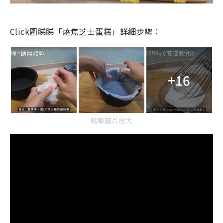
Click圖睇睇「燒焦芝士蛋糕」詳細步驟：
+16
點擊圖片放大