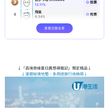
↓「森境奇緣夏日異想尋龍記」限定精品↓
↓漫遊秘境地墊、多用途旅行收納袋↓