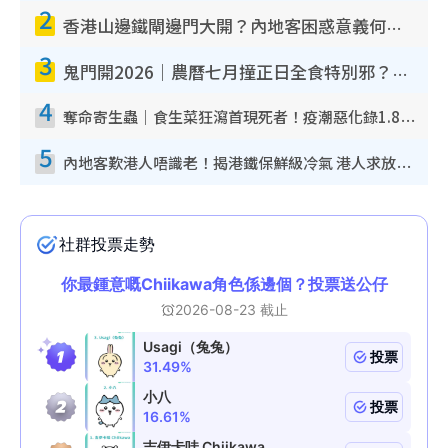
2
香港山邊鐵閘邊門大開？內地客困惑意義何在！網民神回覆：呢種叫法理性防禦
3
鬼門開2026｜農曆七月撞正日全食特別邪？專家警告切忌做一事！揭4大禁忌+2招保平安
4
奪命寄生蟲｜食生菜狂瀉首現死者！疫潮惡化錄1.8萬宗病例 揭洗菜3大謬誤
5
內地客歎港人唔識老！揭港鐵保鮮級冷氣 港人求放過：咪投訴