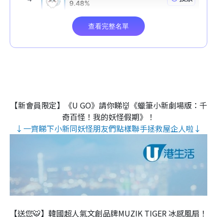
【新會員限定】《U GO》請你睇👹《蠟筆小新劇場版：千
奇百怪！我的妖怪假期》！
↓一齊睇下小新同妖怪朋友們點樣聯手拯救屋企人啦↓
【送您🐯】韓國超人氣文創品牌MUZIK TIGER 冰感風扇！