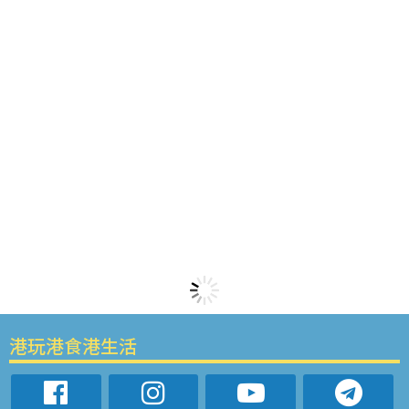
港玩港食港生活