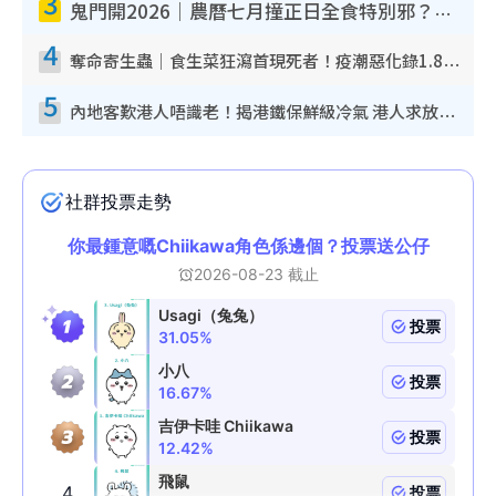
3
鬼門開2026｜農曆七月撞正日全食特別邪？專家警告切忌做一事！揭4大禁忌+2招保平安
4
奪命寄生蟲｜食生菜狂瀉首現死者！疫潮惡化錄1.8萬宗病例 揭洗菜3大謬誤
5
內地客歎港人唔識老！揭港鐵保鮮級冷氣 港人求放過：咪投訴