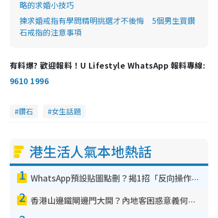
略的求婚小技巧
揀求婚戒指有學問精明挑選才不後悔 5個男生買鑽
石戒指的注意事項
有料爆? 歡迎報料！U Lifestyle WhatsApp 報料專線:
9610 1996
鑽石
女生話題
港生活人氣本地熱話
1
WhatsApp預設貼圖點刪？揭1招「反向操作」還原簡潔介面 附3步實測教學
2
香港山邊鐵閘邊門大開？內地客困惑意義何在！網民神回覆：呢種叫法理性防禦