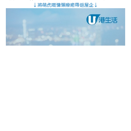
↓將萌虎嘅慵懶療癒帶返屋企↓