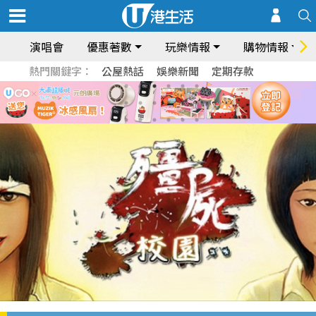
演唱會
優惠著數
玩樂情報
購物情報
熱門關鍵字：
公屋熱話
娛樂新聞
定期存款