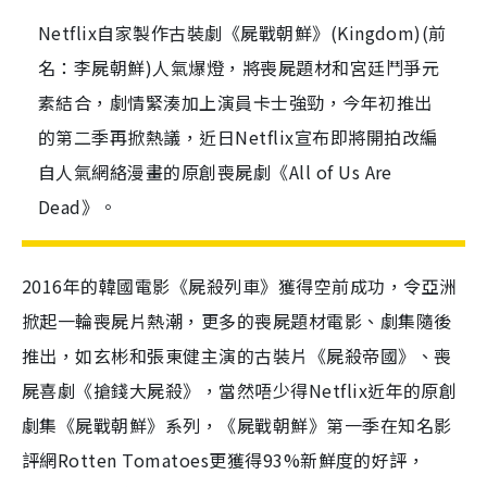
Netflix自家製作古裝劇《屍戰朝鮮》(Kingdom)(前
名：李屍朝鮮)人氣爆燈，將喪屍題材和宮廷鬥爭元
素結合，劇情緊湊加上演員卡士強勁，今年初推出
的第二季再掀熱議，近日Netflix宣布即將開拍改編
自人氣網絡漫畫的原創喪屍劇《All of Us Are
Dead》。
2016年的韓國電影《屍殺列車》獲得空前成功，令亞洲
掀起一輪喪屍片熱潮，更多的喪屍題材電影、劇集隨後
推出，如玄彬和張東健主演的古裝片《屍殺帝國》、喪
屍喜劇《搶錢大屍殺》，當然唔少得Netflix近年的原創
劇集《屍戰朝鮮》系列，《屍戰朝鮮》第一季在知名影
評網Rotten Tomatoes更獲得93%新鮮度的好評，