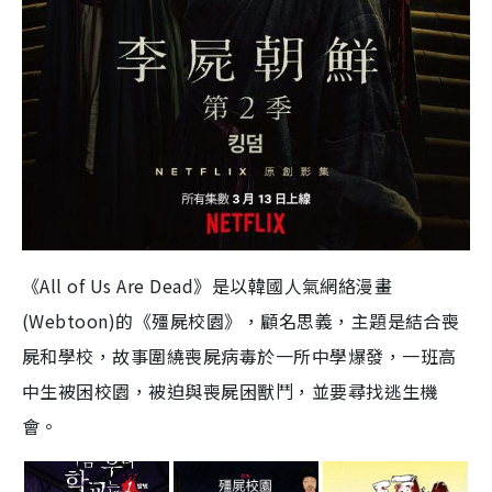
《All of Us Are Dead》是以韓國人氣網絡漫畫
(Webtoon)的《殭屍校園》，顧名思義，主題是結合喪
屍和學校，故事圍繞喪屍病毒於一所中學爆發，一班高
中生被困校園，被迫與喪屍困獸鬥，並要尋找逃生機
會。