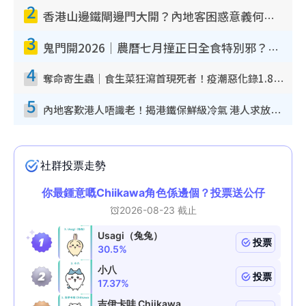
2
香港山邊鐵閘邊門大開？內地客困惑意義何在！網民神回覆：呢種叫法理性防禦
3
鬼門開2026｜農曆七月撞正日全食特別邪？專家警告切忌做一事！揭4大禁忌+2招保平安
4
奪命寄生蟲｜食生菜狂瀉首現死者！疫潮惡化錄1.8萬宗病例 揭洗菜3大謬誤
5
內地客歎港人唔識老！揭港鐵保鮮級冷氣 港人求放過：咪投訴