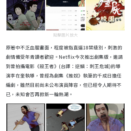
點擊圖片放大
原著中不乏血腥畫面，程度被指直逼18禁級別，刺激的
劇情備受年青讀者歡迎。Netflix今次推出劇集版，邀請
到曾拍攝電影《殺王者》(台譯：逆鱗：刺王危城)的導
演李在奎執導，曾經為劇集《推奴》執筆的千成日擔任
編劇，雖然目前尚未公布演員陣容，但已經令人期待不
已，未知會否再掀新一輪熱潮。