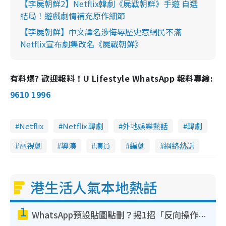
【李屍朝鮮2】Netflix韓劇《屍戰朝鮮》手遊 自選
結局！遊戲劇情補充原作細節
【李屍朝鮮】中文譯名涉侮辱歷史惹網民不滿
Netflix宣布劇集改名《屍戰朝鮮》
有料爆? 歡迎報料！U Lifestyle WhatsApp 報料專線:
9610 1996
Netflix
Netflix 韓劇
外地娛樂熱話
韓劇
電視劇
導演
演員
編劇
網絡熱話
港生活人氣本地熱話
1
WhatsApp預設貼圖點刪？揭1招「反向操作」還原簡潔介面 附3步實測教學