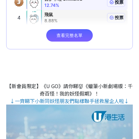
【新會員限定】《U GO》請你睇👹《蠟筆小新劇場版：千
奇百怪！我的妖怪假期》！
↓一齊睇下小新同妖怪朋友們點樣聯手拯救屋企人啦↓