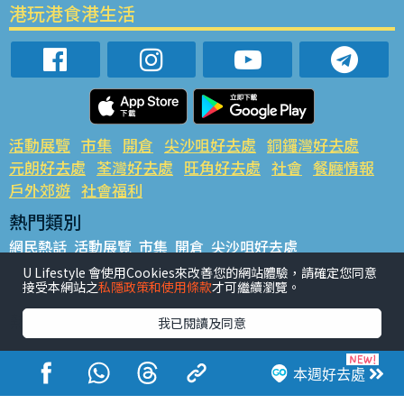
港玩港食港生活
活動展覽
市集
開倉
尖沙咀好去處
銅鑼灣好去處
元朗好去處
荃灣好去處
旺角好去處
社會
餐廳情報
戶外郊遊
社會福利
熱門類別
網民熱話
活動展覽
市集
開倉
尖沙咀好去處
銅鑼灣好去處
元朗好去處
荃灣好去處
旺角好去處
社會
U Lifestyle 會使用Cookies來改善您的網站體驗，請確定您同意
接受本網站之
私隱政策和使用條款
才可繼續瀏覽。
餐廳情報
戶外郊遊
熱門標籤
我已閱讀及同意
#UGO搵好去處
#人氣活動推介
#美食社群熱話
#親子玩樂好去處
#ULifestyle應用程式
#限時搶
本週好去處
#UJetso禮物放送
#ULifestyle商戶中心
#著數
#網絡熱話