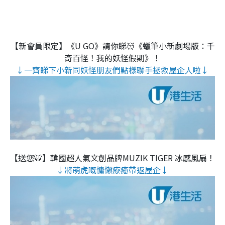
【新會員限定】《U GO》請你睇👹《蠟筆小新劇場版：千
奇百怪！我的妖怪假期》！
↓一齊睇下小新同妖怪朋友們點樣聯手拯救屋企人啦↓
【送您🐯】韓國超人氣文創品牌MUZIK TIGER 冰感風扇！
↓將萌虎嘅慵懶療癒帶返屋企↓