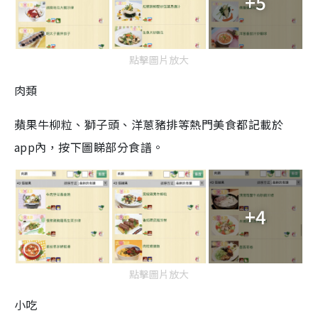
+5
點擊圖片放大
肉類
蘋果牛柳粒、獅子頭、洋蔥豬排等熱門美食都記載於
app內，按下圖睇部分食譜。
+4
點擊圖片放大
小吃