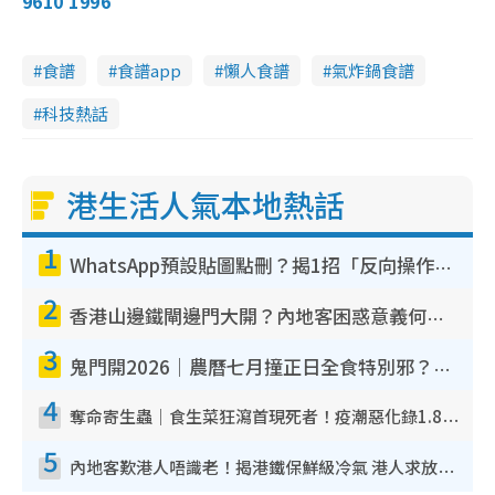
9610 1996
食譜
食譜app
懶人食譜
氣炸鍋食譜
科技熱話
港生活人氣本地熱話
1
WhatsApp預設貼圖點刪？揭1招「反向操作」還原簡潔介面 附3步實測教學
2
香港山邊鐵閘邊門大開？內地客困惑意義何在！網民神回覆：呢種叫法理性防禦
3
鬼門開2026｜農曆七月撞正日全食特別邪？專家警告切忌做一事！揭4大禁忌+2招保平安
4
奪命寄生蟲｜食生菜狂瀉首現死者！疫潮惡化錄1.8萬宗病例 揭洗菜3大謬誤
5
內地客歎港人唔識老！揭港鐵保鮮級冷氣 港人求放過：咪投訴