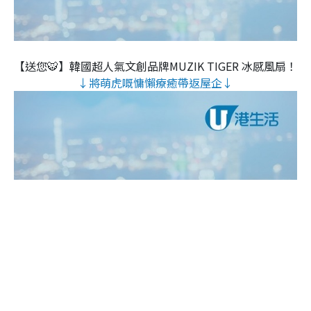
【送您🐯】韓國超人氣文創品牌MUZIK TIGER 冰感風扇！
↓將萌虎嘅慵懶療癒帶返屋企↓