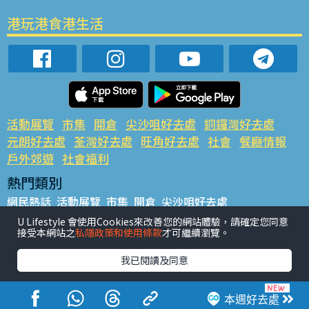
港玩港食港生活
活動展覽
市集
開倉
尖沙咀好去處
銅鑼灣好去處
元朗好去處
荃灣好去處
旺角好去處
社會
餐廳情報
戶外郊遊
社會福利
熱門類別
網民熱話
活動展覽
市集
開倉
尖沙咀好去處
銅鑼灣好去處
元朗好去處
荃灣好去處
旺角好去處
社會
U Lifestyle 會使用Cookies來改善您的網站體驗，請確定您同意
接受本網站之
私隱政策和使用條款
才可繼續瀏覽。
餐廳情報
戶外郊遊
熱門標籤
我已閱讀及同意
#UGO搵好去處
#人氣活動推介
#美食社群熱話
#親子玩樂好去處
#ULifestyle應用程式
#限時搶
本週好去處