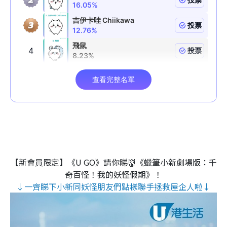
【新會員限定】《U GO》請你睇👹《蠟筆小新劇場版：千
奇百怪！我的妖怪假期》！
↓一齊睇下小新同妖怪朋友們點樣聯手拯救屋企人啦↓