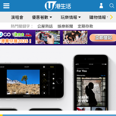
演唱會
優惠著數
玩樂情報
購物情報
熱門關鍵字：
公屋熱話
娛樂新聞
定期存款