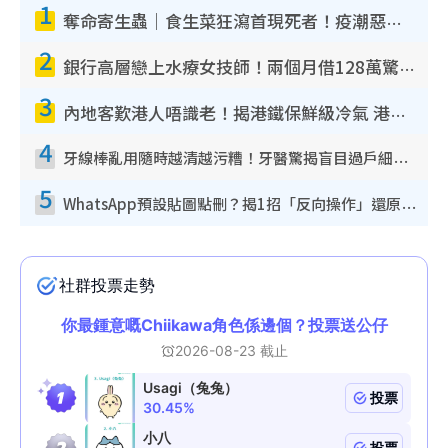
1
奪命寄生蟲｜食生菜狂瀉首現死者！疫潮惡化錄1.8萬宗病例 揭洗菜3大謬誤
2
銀行高層戀上水療女技師！兩個月借128萬驚覺「沉船」沉落火海 揭背後疑似邪教操控賣淫
3
內地客歎港人唔識老！揭港鐵保鮮級冷氣 港人求放過：咪投訴
4
牙線棒亂用隨時越清越污糟！牙醫驚揭盲目過戶細菌恐致蛀牙：呢種先係日常真保養
5
WhatsApp預設貼圖點刪？揭1招「反向操作」還原簡潔介面 附3步實測教學