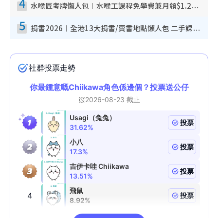
4
水喉匠考牌懶人包︱水喉工課程免學費兼月領$1.2萬津貼 即睇水喉匠考牌4階段＋入行課程建議
5
捐書2026︱全港13大捐書/賣書地點懶人包 二手課本最高$150＋舊書換免費咖啡/戲票