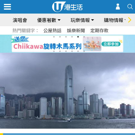
演唱會
優惠著數
玩樂情報
購物情報
熱門關鍵字：
公屋熱話
娛樂新聞
定期存款