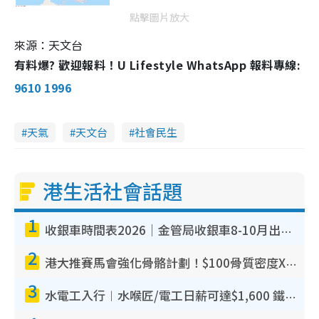
點擊圖片放大
來源：天文台
有料爆? 歡迎報料！U Lifestyle WhatsApp 報料專線:
9610 1996
天氣
天文台
社會民生
港生活社會話題
1
收銀車時間表2026｜金管局收銀車8-10月出沒地點+時間！無須手續費！硬幣免費轉現鈔或增值至八達通
2
港大推賽馬會強化骨骼計劃！$100骨質密度X光檢查 完成免費運動訓練送超市禮券！附參加資格
3
水電工入行︱水喉匠/電工日薪可達$1,600 鐵飯碗職業難被AI取代！附薪酬參考＋入行考牌途徑