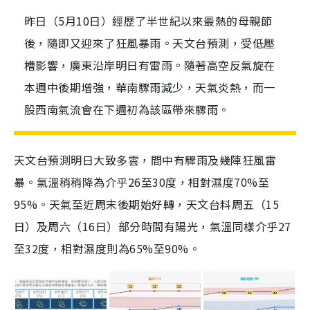
昨日（5月10日）經歷了半世紀以來最熱的母親節
後，隨即又迎來了狂風暴雨。天文台預測，受低壓
槽影響，廣東沿岸明日有雷雨。隨著高空反氣旋在
本週中後期增強，華南驟雨減少，天氣炎熱，而一
股西南氣流會在下週初為該區帶來驟雨。
天文台預測明日大致多雲，間中有驟雨及幾陣狂風雷
暴。氣溫稍稍降為介乎26至30度，相對濕度70%至
95%。天氣至近周末後期始好轉，天文台料周五（15
日）及周六（16日）部分時間有陽光，氣溫同樣介乎27
至32度，相對濕度則為65%至90%。