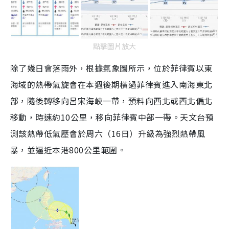
點擊圖片放大
除了幾日會落雨外，根據氣象圖所示，位於菲律賓以東
海域的熱帶氣旋會在本週後期橫過菲律賓進入南海東北
部，隨後轉移向呂宋海峽一帶，預料向西北或西北偏北
移動，時速約10公里，移向菲律賓中部一帶。天文台預
測該熱帶低氣壓會於周六（16日）升級為強烈熱帶風
暴，並逼近本港800公里範圍。