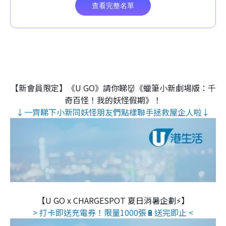
【新會員限定】《U GO》請你睇👹《蠟筆小新劇場版：千
奇百怪！我的妖怪假期》！
↓一齊睇下小新同妖怪朋友們點樣聯手拯救屋企人啦↓
【U GO x CHARGESPOT 夏日消暑企劃⚡】
> 打卡即送充電券！限量1000張🔋送完即止 <