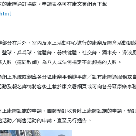
處的康體通訂場處。申請表格可在康文署網頁下載
.html
。
辦部分在戶外、室內及水上活動中心進行的康樂及體育活動訓
、壁球、乒乓球、健體舞、器械健體、社交舞、獨木舟、滑浪
高人數（連同教師）為八人或法例指定不能超過的人數。
通網上系統或親臨各分區康樂事務辦事處／設有康體通服務或
活動及報名詳情將容後上載於康文署網頁或可向各分區康樂事
陸上康體設施的申請、團體預訂收費陸上康體設施的申請、預
途活動／銷售活動的申請，直至另行通告。