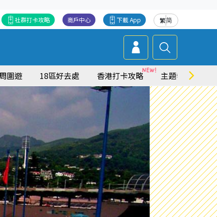
社群打卡攻略
商戶中心
下載 App
繁
简
周圍遊
18區好去處
香港打卡攻略
主題特集