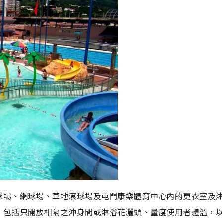
球場、網球場、草地滾球場及屯門康樂體育中心內的更衣室及
，包括只開放相隔之沖身間或淋浴花灑頭、量度使用者體溫，