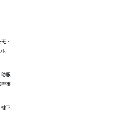
練班，
風帆
自助服
務辦事
訂轄下