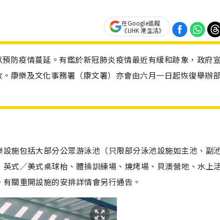
在Google追蹤
《UHK 港生活》
以預防疫情蔓延。有鑑於新冠肺炎疫情最近有緩和跡象，政府
放。康樂及文化事務署（康文署）亦會由六月一日起恢復舉辦
樂設施包括大部分公眾游泳池（只限部分泳池設施如主池、副
、英式／美式桌球枱、體操訓練場、燒烤場、貝澳營地、水上
。有關重開設施的安排詳情會另行通告。