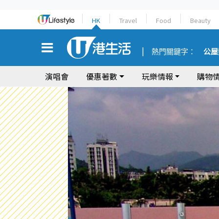
HK
Travel
Food
Beauty
熱門關鍵字：
公屋
演唱會
優惠著數
玩樂情報
購物