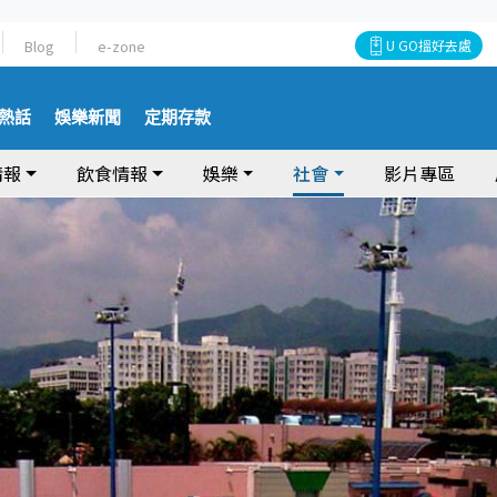
Blog
e-zone
U GO搵好去處
熱話
娛樂新聞
定期存款
情報
飲食情報
娛樂
社會
影片專區