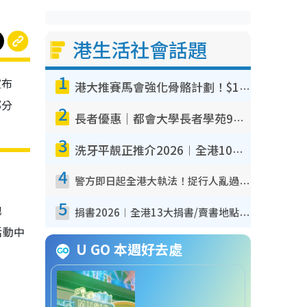
港生活社會話題
1
宣布
港大推賽馬會強化骨骼計劃！$100骨質密度X光檢查 完成免費運動訓練送超市禮券！附參加資格
部分
2
長者優惠｜都會大學長者學苑9月免費課程！多媒體/微電影創作/網絡安全 附報名方法教學
3
洗牙平靚正推介2026︱全港10大牙科診所/醫院懶人包 夜診至8點/鎮靜潔牙/醫療券適用
4
警方即日起全港大執法！捉行人亂過馬路+司機不專注駕駛！亂過馬路罰$2000
5
池
捐書2026︱全港13大捐書/賣書地點懶人包 二手課本最高$150＋舊書換免費咖啡/戲票
活動中
U GO 本週好去處