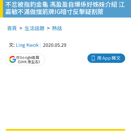
不忿被指釣金龜 馮盈盈自爆係好姊妹介紹 江
嘉敏不滿做擋箭牌IG暗寸反擊疑割蓆
首頁
生活話題
熱話
文:
Ling Kwok
2020.05.29
在Google追蹤
用 App 睇文
《UHK 港生活》