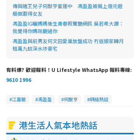
傳與賭王兒子何猷亨蜜運中 馮盈盈被揭上億元遊
艇做跟得女友
馮盈盈IG曬媽媽後生青春照驚艷網民 吳若希大讚：
我覺得你媽咪靚過你
馮盈盈與前男友何文田愛巢放盤成功 冇返娘家轉月
租萬九蚊深水埗豪宅
有料爆? 歡迎報料！U Lifestyle WhatsApp 報料專線:
9610 1996
江嘉敏
馮盈盈
何猷亨
網絡熱話
港生活人氣本地熱話
1