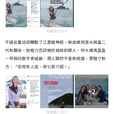
點擊圖片放大
不過此番話卻觸動了江嘉敏神經，無故被拖落水與富二
代有關係，她極力否認做好姊妹的媒人，仲大爆馮盈盈
一早與何猷亨食過飯，兩人顯然不是新相識，更暗寸對
方：「佢咁多人追，使乜我介紹！」
+2
點擊圖片放大