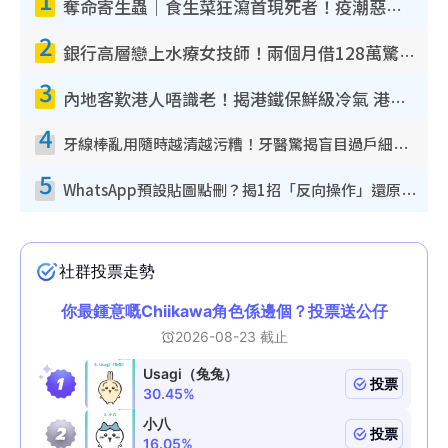
奪命寄生蟲｜食生菜狂瀉首現死者！疫潮惡化錄1.8萬宗病例 揭洗菜3大謬誤
2
銀行高層戀上水療女技師！兩個月借128萬驚覺「沉船」沉落火海 揭背後疑似邪教操控賣淫
3
內地客歎港人唔識老！揭港鐵保鮮級冷氣 港人求放過：咪投訴
4
牙線棒亂用隨時越清越污糟！牙醫驚揭盲目過戶細菌恐致蛀牙：呢種先係日常真保養
5
WhatsApp預設貼圖點刪？揭1招「反向操作」還原簡潔介面 附3步實測教學