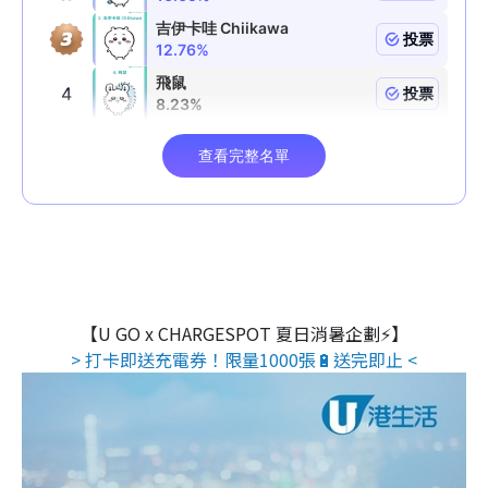
【U GO x CHARGESPOT 夏日消暑企劃⚡】
> 打卡即送充電券！限量1000張🔋送完即止 <