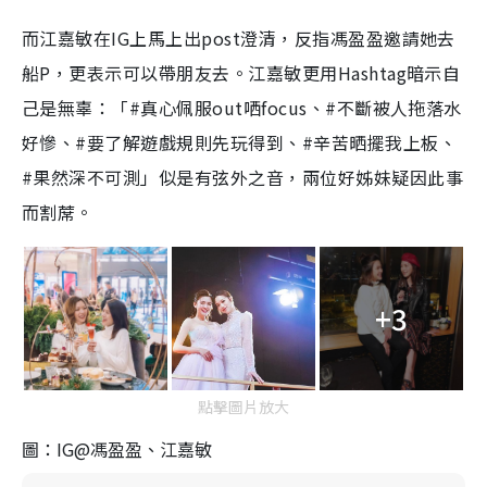
而江嘉敏在IG上馬上出post澄清，反指馮盈盈邀請她去
船P，更表示可以帶朋友去。江嘉敏更用Hashtag暗示自
己是無辜：「#真心佩服out哂focus、#不斷被人拖落水
好慘、#要了解遊戲規則先玩得到、#辛苦晒擺我上板、
#果然深不可測」似是有弦外之音，兩位好姊妹疑因此事
而割蓆。
+3
點擊圖片放大
圖：IG@馮盈盈、江嘉敏