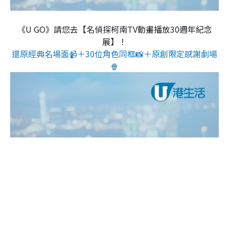
《U GO》請您去【名偵探柯南TV動畫播放30週年紀念
展】！
還原經典名場面📹＋30位角色同框📸＋原創限定感謝劇場
🍿