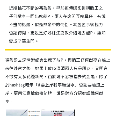
近期桃花不斷的馮盈盈，早前被傳媒影到與賭王之
子何猷亨一同出席船P，兩人在席間互咬耳仔，有說
不盡的話題，似是熱戀中的情侶。馮盈盈事後極力
否認傳聞，更說是好姊妹江嘉敏介紹她去船P，誰知
變成了羅生門。
馮盈盈去深灣遊艇會出席了船P，與賭王仔何猷亭在船上
來往甚密之後，她馬上於IG澄清兩人只是朋友，又明言
不欲有太多花邊新聞，由於她不忿被指去釣金龜，除了
於hashtag暗示「#要上岸我寧願游水」否認要極速上
岸，更用江嘉敏做擋箭牌，說是對方介紹她認識何猷
亨。