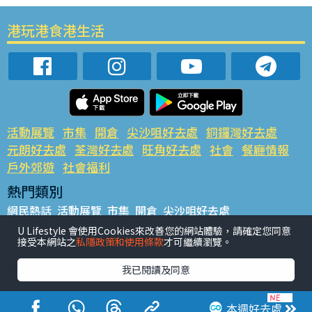
港玩港食港生活
活動展覽
市集
開倉
尖沙咀好去處
銅鑼灣好去處
元朗好去處
荃灣好去處
旺角好去處
社會
餐廳情報
戶外郊遊
社會福利
熱門類別
網民熱話
活動展覽
市集
開倉
尖沙咀好去處
銅鑼灣好去處
元朗好去處
荃灣好去處
旺角好去處
社會
U Lifestyle 會使用Cookies來改善您的網站體驗，請確定您同意
接受本網站之
私隱政策和使用條款
才可繼續瀏覽。
餐廳情報
戶外郊遊
熱門標籤
我已閱讀及同意
#UGO搵好去處
#人氣活動推介
#美食社群熱話
#親子玩樂好去處
#ULifestyle應用程式
#限時搶
本週好去處