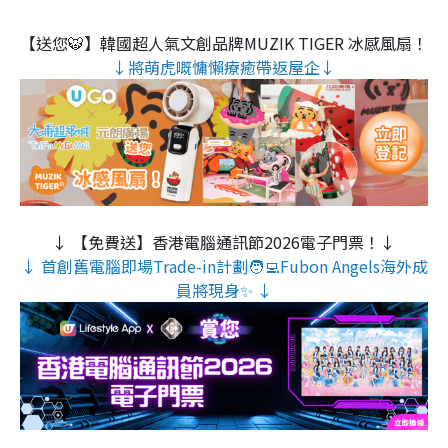
【送您🐯】韓國超人氣文創品牌MUZIK TIGER 冰感風扇！
↓將萌虎嘅慵懶療癒帶返屋企↓
↓ 【免費送】香港電腦通訊節2026電子門票！↓
↓ 首創舊電腦即場Trade-in計劃🧑‍💻Fubon Angels海外成
員將現身✨ ↓