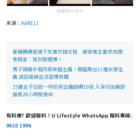
點擊圖片放大
來源：
KARE11
單親媽媽疫情下失業冇錢交租 硬食業主要求肉償
免租金：我別無選擇！
男子頭痛半個月原來腦生蟲！開腦取出11厘米寄生
蟲 成因竟與生活習慣有關
25歲女子日飲一杯奶茶血糖超標10倍 入深切治療部
搶救26小時險喪命
有料爆? 歡迎報料！U Lifestyle WhatsApp 報料專線:
9610 1996