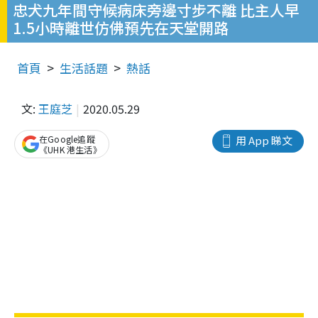
忠犬九年間守候病床旁邊寸步不離 比主人早
1.5小時離世仿佛預先在天堂開路
首頁
生活話題
熱話
文:
王庭芝
2020.05.29
在Google追蹤
用 App 睇文
《UHK 港生活》