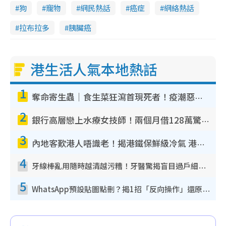
狗
寵物
網民熱話
癌症
網絡熱話
拉布拉多
胰臟癌
港生活人氣本地熱話
1
奪命寄生蟲｜食生菜狂瀉首現死者！疫潮惡化錄1.8萬宗病例 揭洗菜3大謬誤
2
銀行高層戀上水療女技師！兩個月借128萬驚覺「沉船」沉落火海 揭背後疑似邪教操控賣淫
3
內地客歎港人唔識老！揭港鐵保鮮級冷氣 港人求放過：咪投訴
4
牙線棒亂用隨時越清越污糟！牙醫驚揭盲目過戶細菌恐致蛀牙：呢種先係日常真保養
5
WhatsApp預設貼圖點刪？揭1招「反向操作」還原簡潔介面 附3步實測教學