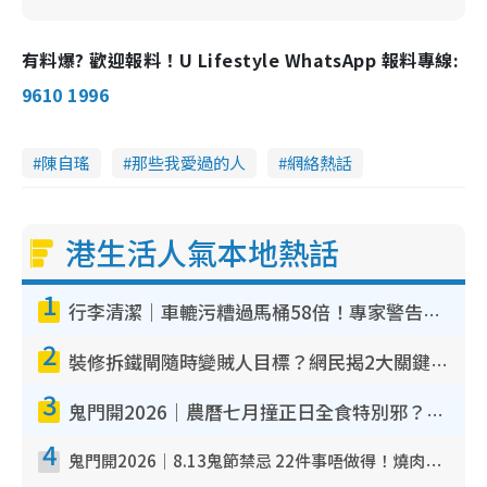
有料爆? 歡迎報料！U Lifestyle WhatsApp 報料專線:
9610 1996
陳自瑤
那些我愛過的人
網絡熱話
港生活人氣本地熱話
1
行李清潔｜車轆污糟過馬桶58倍！專家警告忌用酒精抹 教1招免污手除菌
2
裝修拆鐵閘隨時變賊人目標？網民揭2大關鍵用途：裝新式等於白裝？附新舊鐵閘分別
3
鬼門開2026｜農曆七月撞正日全食特別邪？專家警告切忌做一事！揭4大禁忌+2招保平安
4
鬼門開2026｜8.13鬼節禁忌 22件事唔做得！燒肉、刺身要少食？半夜勿吹口哨/打呢個電話