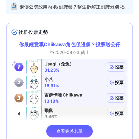
5
網傳公院改用內地/副廠藥？醫生拆解正副廠分別 揭4類人換藥隨時出事