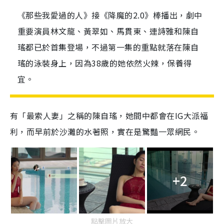
《那些我愛過的人》接《降魔的2.0》棒播出，劇中
重要演員林文龍、黃翠如、馬貫東、連詩雅和陳自
瑤都已於首集登場，不過第一集的重點就落在陳自
瑤的泳裝身上，因為38歲的她依然火辣，保養得
宜。
有「最索人妻」之稱的陳自瑤，她間中都會在IG大派福
利，而早前於沙灘的水著照，實在是驚豔一眾網民。
+2
點擊圖片放大