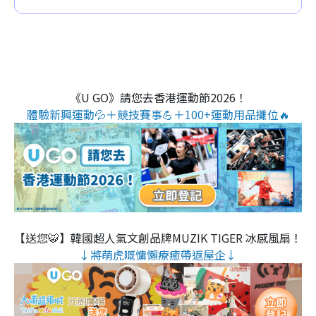
《U GO》請您去香港運動節2026！
體驗新興運動💦＋競技賽事💪＋100+運動用品攤位🔥
【送您🐯】韓國超人氣文創品牌MUZIK TIGER 冰感風扇！
↓將萌虎嘅慵懶療癒帶返屋企↓