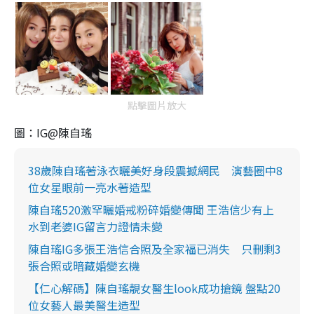
點擊圖片放大
圖：IG@陳自瑤
38歲陳自瑤著泳衣曬美好身段震撼網民 演藝圈中8
位女星眼前一亮水著造型
陳自瑤520激罕曬婚戒粉碎婚變傳聞 王浩信少有上
水到老婆IG留言力證情未變
陳自瑤IG多張王浩信合照及全家福已消失 只刪剩3
張合照或暗藏婚變玄機
【仁心解碼】陳自瑤靚女醫生look成功搶鏡 盤點20
位女藝人最美醫生造型