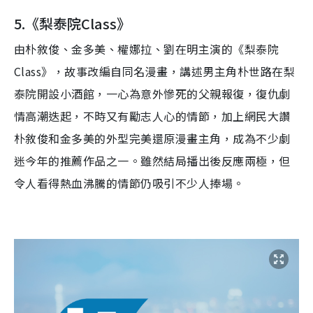
5.
《梨泰院
Class
》
由朴敘俊、金多美、權娜拉、劉在明主演
的
《梨泰院
Class
》，
故事
改編自同名漫畫，講述男主角朴世路在梨
泰院開設小酒館，
一心為意外慘死的
父親報復，復
仇劇
情
高潮迭起
，
不時又有
勵
志
人心的情節
，
加上
網民大讚
朴敘俊
和金多美的
外型完美還原漫畫主角，
成為不少劇
迷今年的推薦作品之一
。
雖然結局播出後反應兩極，但
令
人看得熱血
沸騰
的情節仍吸引不少人捧場。