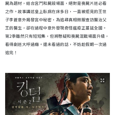
屍為題材，
結合宮鬥和屍殺場面，
絕對是
喪屍
片
迷必
看
之作
。
故事
講述
皇上臥病在床多日
，
一直被拒見的
王世
子李蒼意外
揭發
宮中秘密，為追尋真相微服查訪醫治父
王的醫生，卻在過程中意外發現奇怪瘟疫正蔓延全國。
第
2
季
雖然只有短短集，但
將懸疑和喪屍混戰場面升級，
看得劇迷大呼過癮
。還未看過的話，不妨趁假期一次過
追完！