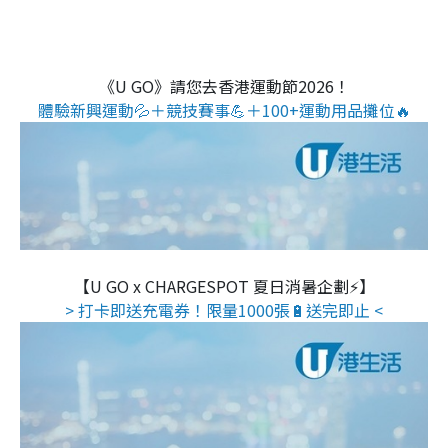
《U GO》請您去香港運動節2026！
體驗新興運動💦＋競技賽事💪＋100+運動用品攤位🔥
【U GO x CHARGESPOT 夏日消暑企劃⚡】
> 打卡即送充電券！限量1000張🔋送完即止 <