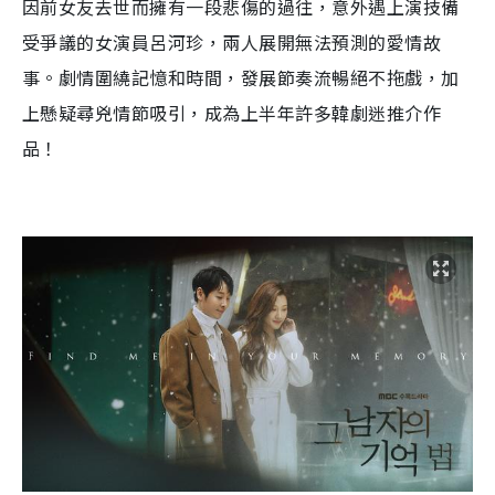
因前女友去世而
擁有一段悲傷的過往，
意外遇上
演技備
受爭議的女演員呂河珍，
兩人
展開無法預測的愛情故
事
。
劇情圍繞記憶和時間，發展節奏流暢絕不拖戲，加
上懸疑尋兇情節吸引，成為上半年許多
韓劇迷推介作
品！