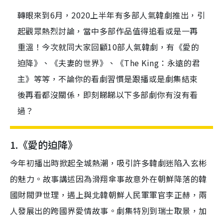
轉眼來到6月，2020上半年有多部人氣韓劇推出，引
起觀眾熱烈討論，當中多部作品值得追看或是一再
重溫！今次就同大家回顧10部人氣韓劇，有《愛的
迫降》、《夫妻的世界》、《The King：永遠的君
主》等等，不論你的看劇習慣是跟播或是劇集結束
後再看都沒關係，即刻睇睇以下多部劇你有沒有看
過？
1.《愛的迫降》
今年初播出時掀起全城熱潮，
吸引許多
韓劇迷陷
入
玄彬
的魅力。故事講述因為滑翔傘事故意外在朝鮮降落的韓
國財閥尹世理，遇上與北韓朝鮮人民軍軍官李正赫，兩
人發展出的跨國界愛情故事。劇
集特別到
瑞
士
取
景
，加