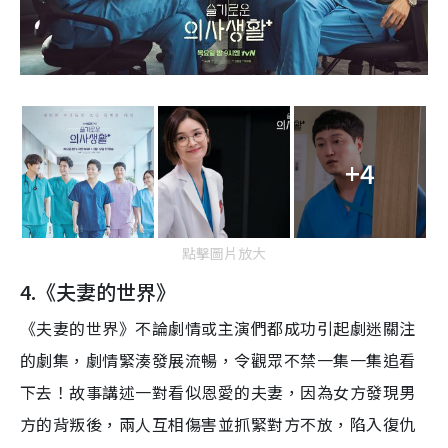
+4
點擊圖片放大
4.
《夫妻的世界》
《夫妻的世界》
不論劇情或主演們都成功引起劇迷關注
的劇集，劇情緊湊發展流暢，令觀眾不禁一集一集追看
下去！故事
講述一對看似恩愛的夫妻，因為
女方發現男
方的
背叛
後
，兩人互相傷害並抓緊對方不放，
陷入復仇