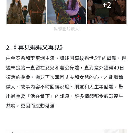
+2
點擊圖片放大
2.
《
再見媽媽又再
見
》
由金泰希和李奎炯主演，講述因事故過世
5
年的母親，遲
遲未投胎一直留在女兒和老公身邊，直到意外獲得
49
日
復活的機會，需要再次奪回丈夫和女兒的心，才能繼續
做人。
故事內容不時圍繞家庭、朋友和人生等話題，帶
出最重要「活在當下
」
的訊
息
，許多
情節都令觀眾產生
共鳴
，
更因而感動落淚。