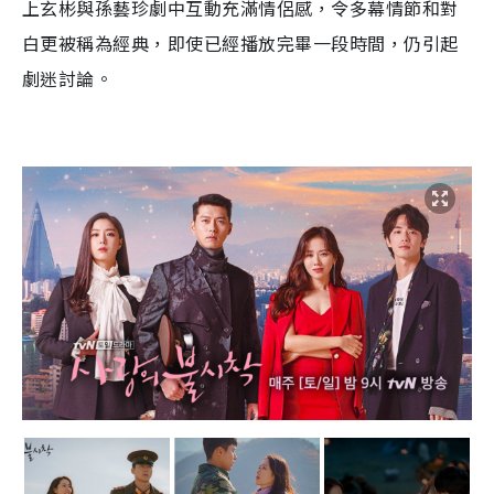
上
玄彬與孫藝珍
劇中互動充滿情侶感，令多幕
情節和對
白更被稱為經典，即使已經播放完畢一段時間，仍引起
劇迷討論。