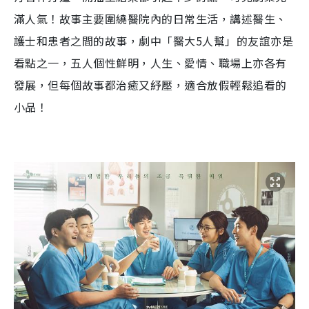
滿人氣！故事主要圍繞
醫院
內的日常生活，
講述醫生、
護士和患者之間的故事，
劇中「醫大
5
人幫
」
的友誼亦是
看點之一，五人個性鮮明，人生、愛情、職場上亦各有
發展，但每個故事都治癒又
紓
壓
，
適合放假輕鬆追看的
小品！