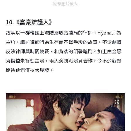
點擊圖片放大
10.
《富豪辯護人》
故事
以
一群韓國上流階層收拾殘局的律師「
Hyena
」
為
主角，
講述
律師
們為生存而不擇手段的故事，不少劇情
反映律師
與時間競
賽
，和背後的
明爭暗鬥
。
加上
由金惠
秀搭檔朱智勳主演，兩大演技派演員
合作，
令不少觀眾
期待他們
演技
大
爆
發
。