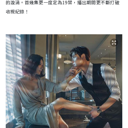
的
漩渦。
首幾集
更
一度定
為
19
禁，
播出期間更不斷打破
收視
紀錄
！