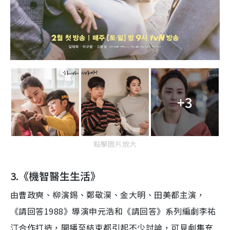
+3
點擊圖片放大
3.
《機智醫生生活》
由曹政奭、柳演錫、鄭敬淏、金大明、田美都主演，
《請回答
1988
》導演申元浩和《請回答》系列編劇李祐
汀合作打造，
開播至結束都引起不少討論，可見劇集充