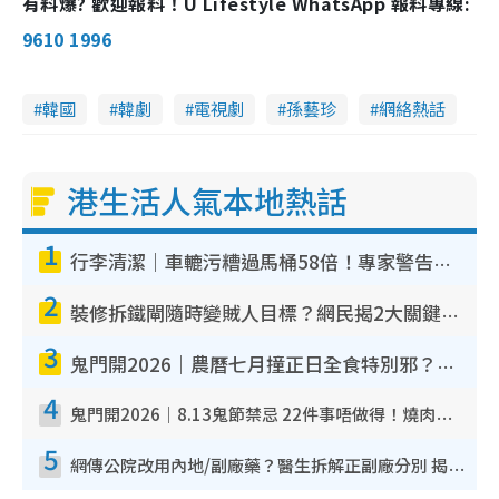
有料爆? 歡迎報料！U Lifestyle WhatsApp 報料專線:
9610 1996
韓國
韓劇
電視劇
孫藝珍
網絡熱話
港生活人氣本地熱話
1
行李清潔｜車轆污糟過馬桶58倍！專家警告忌用酒精抹 教1招免污手除菌
2
裝修拆鐵閘隨時變賊人目標？網民揭2大關鍵用途：裝新式等於白裝？附新舊鐵閘分別
3
鬼門開2026｜農曆七月撞正日全食特別邪？專家警告切忌做一事！揭4大禁忌+2招保平安
4
鬼門開2026｜8.13鬼節禁忌 22件事唔做得！燒肉、刺身要少食？半夜勿吹口哨/打呢個電話
5
網傳公院改用內地/副廠藥？醫生拆解正副廠分別 揭4類人換藥隨時出事