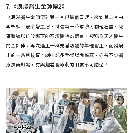
7.
《浪漫醫生金師傅
2
》
《浪漫醫生金師傅》第一季
已贏盡口碑，來到第二季由
李聖經、安孝
燮
主演，搭檔
第一季
靈魂人物
韓石
圭
。故
事繼續以位於
鄉下
的
石壇醫
院
為背景，被稱為天才醫生
的
金師
傅
，
再次遇上一群充滿熱誠的
年輕醫
生
，
而發展
出的一系列故事。劇中訊多手術場面逼真，亦有不少
醫
療技術
知識，有興趣看
醫療
劇
的朋友不可錯過！