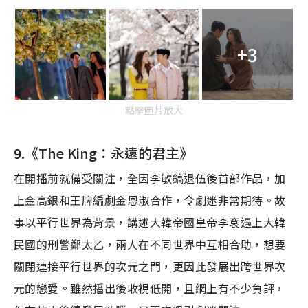
+3
點擊圖片放大
9.
《
The King
：永遠的君主》
在開播前就備受關注，全因
李敏鎬退伍後首部作
品
，
加
上
金高銀
和
王牌編劇金恩淑
合作，令劇迷非常期待。故
事以平行世界為背景，講述
大韓帝國皇帝李袞
遇上
大韓
民
國的刑警鄭太乙，兩人在
不同
世界中互相
合
助，想要
關閉
連接
平行世
界
的
次元之
門
，
更因此發展出跨世界
次
元的戀愛
。雖然播出後收視低開
，
且
網
上有不少負
評，