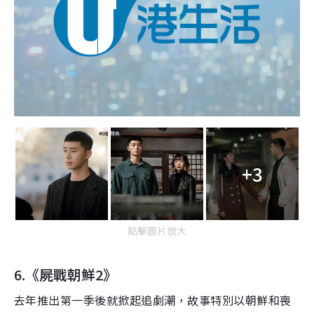
+3
點擊圖片放大
6.
《屍戰朝鮮
2
》
去年
推出第一季後就掀起追劇潮
，
故事特別
以朝鮮和喪