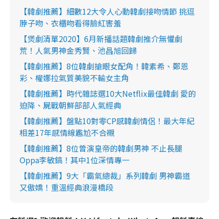
【韓劇推薦】細數12大令人心動韓劇接吻情節 挑逗
脖子吻、衣櫃吻看得臉紅害羞
【煲劇清單2020】6月新播話題韓劇推介無懼劇
荒！人氣男神金秀賢、池昌旭回歸
【韓劇推薦】8位韓劇搶眼女配角！韓素希、鄭恩
彩、權娜拉氣質美貌不輸女主角
【韓劇推薦】時代雜誌選10大Netflix最佳韓劇 愛的
迫降、屍戰朝鮮部部人氣經典
【韓劇推薦】盤點10對零CP感韓劇情侶！最大年紀
相差17年感情線尷尬不合襯
【韓劇推薦】8位曾演皇帝的韓劇男神 不止長腿
Oppa李敏鎬！其中1位深情專一
【韓劇推薦】9大「霸氣總裁」系列韓劇 男神霸道
又傲嬌！重溫經典浪漫橋段