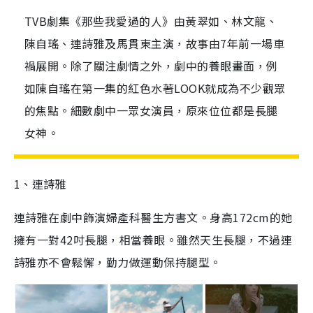
TVB劇集《那些我愛過的人》由黃翠如、林文龍、
陳自瑤、連詩雅及馬貫東主演，故事由7年前一場車
禍展開。除了關注劇情之外，劇中的養眼畫面，例
如陳自瑤在第一集的紅色水著LOOK就成為不少觀眾
的焦點。細數劇中一眾女演員，原來位位都是長腿
女神。
1、連詩雅
連詩雅在劇中飾演婦產科醫生方書文。身高
172cm的她
擁有
一對
42
吋長腿，相當養眼
。雖然天生長腿，不過連
詩雅亦不會鬆懈，勤力做運動保持腿型。