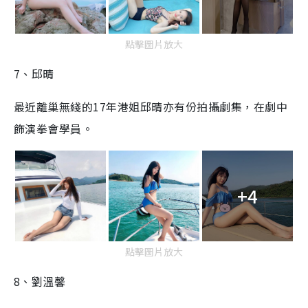
點擊圖片放大
7、邱晴
最近離巢無綫的17年港姐邱晴亦有份拍攝劇集，在劇中
飾演拳會學員。
+4
點擊圖片放大
8、劉溫馨