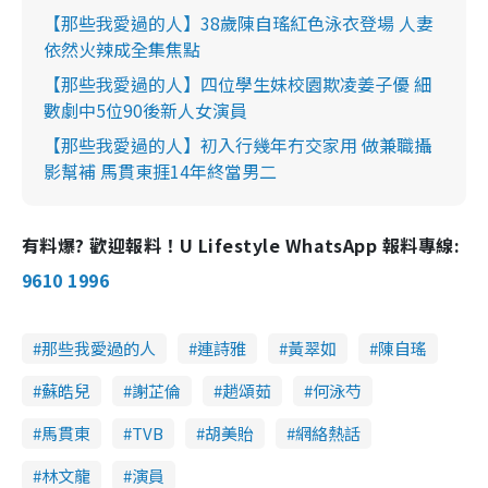
【那些我愛過的人】38歲陳自瑤紅色泳衣登場 人妻
依然火辣成全集焦點
【那些我愛過的人】四位學生妹校園欺凌姜子優 細
數劇中5位90後新人女演員
【那些我愛過的人】初入行幾年冇交家用 做兼職攝
影幫補 馬貫東捱14年終當男二
有料爆? 歡迎報料！U Lifestyle WhatsApp 報料專線:
9610 1996
那些我愛過的人
連詩雅
黃翠如
陳自瑤
蘇皓兒
謝芷倫
趙頌茹
何泳芍
馬貫東
TVB
胡美貽
網絡熱話
林文龍
演員