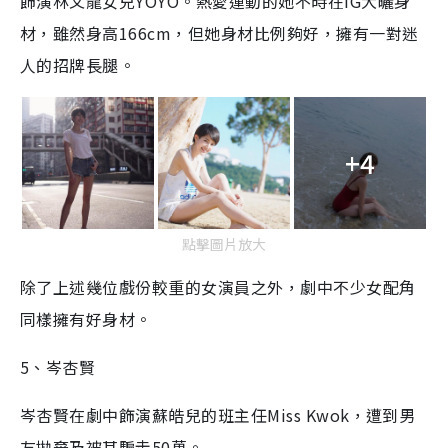
飾演林文龍女兒YOYO。熱愛運動的她不時在IG大曬身
材，雖然身高166cm，但她身材比例夠好，擁有一對迷
人的招牌長腿。
+4
點擊圖片放大
除了上述幾位戲份較重的女演員之外，劇中不少女配角
同樣擁有好身材。
5、岑杏賢
岑杏賢在劇中飾演蘇皓兒的班主任Miss Kwok，遭到男
友拋棄及被其騙走50萬。