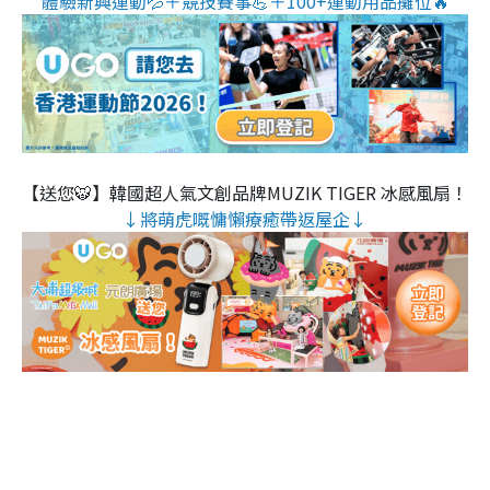
體驗新興運動💦＋競技賽事💪＋100+運動用品攤位🔥
【送您🐯】韓國超人氣文創品牌MUZIK TIGER 冰感風扇！
↓將萌虎嘅慵懶療癒帶返屋企↓