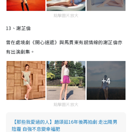
點擊圖片放大
13、謝芷倫
曾在處境劇《開心速遞》與馬貫東有感情線的謝芷倫亦
有出演劇集。
+4
點擊圖片放大
【那些我愛過的人】趙頌茹16年後再拍劇 走出賤男
陰霾 自強不息變幸福肥