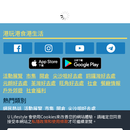
港玩港食港生活
活動展覽
市集
開倉
尖沙咀好去處
銅鑼灣好去處
元朗好去處
荃灣好去處
旺角好去處
社會
餐廳情報
戶外郊遊
社會福利
熱門類別
網民熱話
活動展覽
市集
開倉
尖沙咀好去處
銅鑼灣好去處
元朗好去處
荃灣好去處
旺角好去處
社會
U Lifestyle 會使用Cookies來改善您的網站體驗，請確定您同意
接受本網站之
私隱政策和使用條款
才可繼續瀏覽。
餐廳情報
戶外郊遊