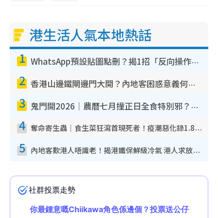
港生活人氣本地熱話
1
WhatsApp預設貼圖點刪？揭1招「反向操作」還原簡潔介面 附3步實測教學
2
香港山邊鐵閘邊門大開？內地客困惑意義何在！網民神回覆：呢種叫法理性防禦
3
鬼門開2026｜農曆七月撞正日全食特別邪？專家警告切忌做一事！揭4大禁忌+2招保平安
4
奪命寄生蟲｜食生菜狂瀉首現死者！疫潮惡化錄1.8萬宗病例 揭洗菜3大謬誤
5
內地客歎港人唔識老！揭港鐵保鮮級冷氣 港人求放過：咪投訴