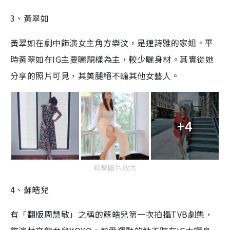
3、黃翠如
黃翠如在劇中飾演女主角方樂汶，是連詩雅的家姐。平
時黃翠如在IG主要曬靚樣為主，較少曬身材。其實從她
分享的照片可見，其美腿絕不輸其他女藝人。
+4
點擊圖片放大
4、蘇皓兒
有「翻版周慧敏」之稱的蘇皓兒第一次拍攝TVB劇集，