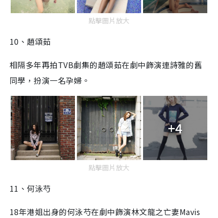
點擊圖片放大
10、趙頌茹
相隔多年再拍TVB劇集的趙頌茹在劇中飾演連詩雅的舊
同學，扮演一名孕婦。
+4
點擊圖片放大
11、何泳芍
18年港姐出身的何泳芍在劇中飾演林文龍之亡妻Mavis