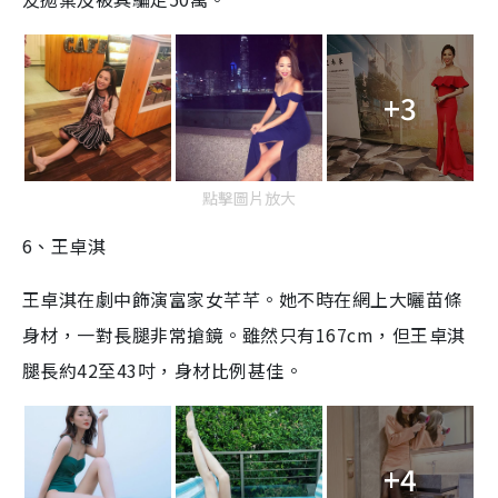
+3
點擊圖片放大
6、王卓淇
王卓淇在劇中飾演富家女芊芊。她不時在網上大曬苗條
身材，一對長腿非常搶鏡。雖然只有167cm，但王卓淇
腿長約42至43吋，身材比例甚佳。
+4