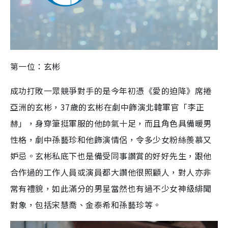
第一位：玄彬
成功打敗一眾競爭對手的是今年初憑《愛的迫降》席捲
亞洲的玄彬，
37
歲的玄彬在劇中飾演北韓軍官「李正
赫」，身穿筆挺軍服的他帥氣十足，而且角色具備暖男
性格，劇中孫藝珍和他飾演情侶，令多少女粉絲羨慕又
妒忌。玄彬私底下也是備受同事讚賞的好好先生，跟他
合作過的工作人員或演員都大讚他很照顧人，對人亦非
常有禮貌，如此滿分的男星當然也有過不少女神級緋聞
對象，包括宋慧喬、金泰希和孫藝珍等。