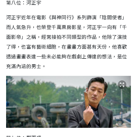
第八位：河正宇
河正宇
近年在電影《與神同行》系列飾演「陰間使者」
而人氣急升，也榮登千萬票房影星，河正宇一向有「千
面影帝」之稱，經常接拍不同類型的作品，他
除了演技
了得
，
也富有藝術細胞，在畫畫方面甚有
天份，他喜歡
透過畫畫表達一些未必能夠在戲劇上傳達的想法，
是位
充
滿
內
涵
的男士
。