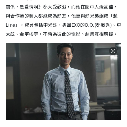
關係，是愛情啊》都大受歡迎，而他在圈中人緣甚佳，
與合作過的藝人都能成為好友，他更與好兄
弟
組成「趙
Line
」
，
成
員
包
括
李光洙、男團
EXO
的
D
.O.(
都敬秀
)
、車
太鉉、金宇彬等，不時為彼此的電影、劇集互相應援。