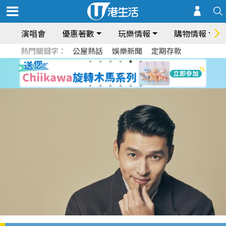
演唱會
優惠著數
玩樂情報
購物情報
熱門關鍵字：
公屋熱話
娛樂新聞
定期存款