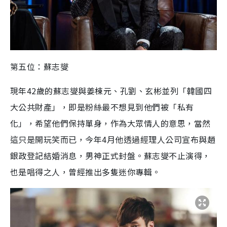
第五位：蘇志燮
現年
42
歲的
蘇志燮
與姜棟元、孔劉、玄彬並列「韓國四
大公共財
產
」，即是粉絲最不想見到他們被「私有
化」，希望他們保持單身，作為大眾情人的意思，當然
這只是開玩笑而已，今年
4
月他透過經理人公司宣布與趙
銀政登記結婚消息，男神正式封盤。
蘇志燮
不止演得，
也是唱得之人，曾經推出多隻迷你專輯。