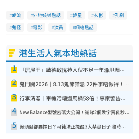
韓流
外地娛樂熱話
韓星
玄彬
孔劉
鬼怪
電影
演員
網絡熱話
港生活人氣本地熱話
1
「居屋王」啟德啟悅苑入伙不足一年淪甩漏之王！插頭噴火花致大停電 多戶業主全屋家電報銷
2
鬼門開2026｜8.13鬼節禁忌 22件事唔做得！燒肉、刺身要少食？半夜勿吹口哨/打呢個電話
3
行李清潔｜車轆污糟過馬桶58倍！專家警告忌用酒精抹 教1招免污手除菌
4
New Balance型號密碼大公開！識睇2個數字買鞋秒知功能免中伏 附5大熱門鞋款
5
剪頭髮都要擇日？司徒法正提醒3大禁忌日子 隨時剪走財運！呢日剪髮恐「剪壽命」？