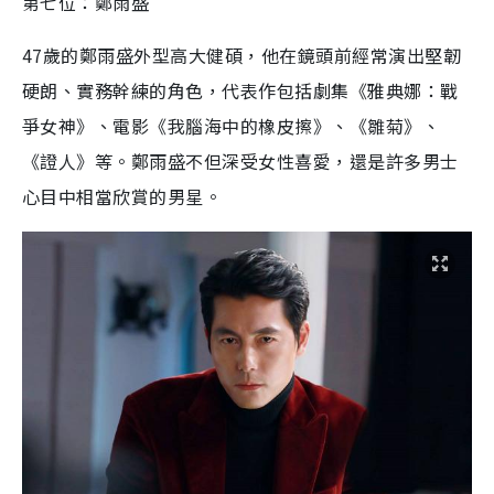
第七位：鄭雨盛
47
歲的
鄭雨盛
外型高大健碩
，
他在鏡
頭
前經常演出堅
韌
硬
朗
、實務幹練的角色
，
代表作包括劇集《雅典娜：戰
爭女神》、電影《我腦
海
中的橡
皮
擦》
、
《雛菊》、
《證人》等。鄭雨盛不但深受女性喜愛，還是許多男士
心目中相
當
欣
賞
的男星
。