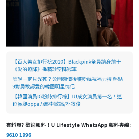
【百大美女排行榜2020】Blackpink全員躋身前十
《愛的迫降》孫藝珍空降冠軍
誰說一定見光死？公開戀情後獲粉絲祝福力撐 盤點
9對勇敢認愛的韓國明星情侶
【韓國演員IG粉絲排行榜】IU成女演員第一名！這
位長腿oppa力壓李敏鎬/朴敘俊
有料爆? 歡迎報料！U Lifestyle WhatsApp 報料專線:
9610 1996