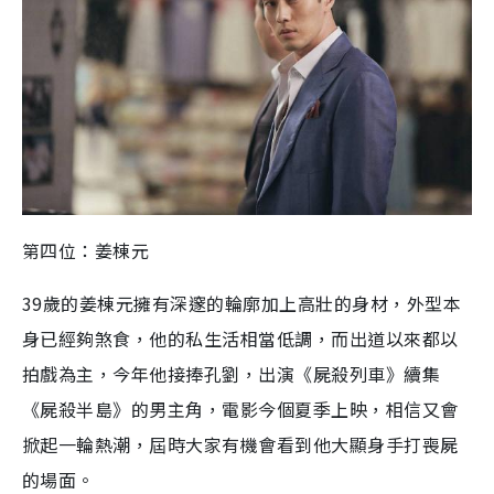
第四位：姜棟元
39
歲的
姜棟元
擁有深邃的輪廓加上高壯的身材，外型本
身已經夠煞食，他的私生活相
當
低調
，
而出道以來都以
拍戲為主，今年他接捧孔劉，出演《屍殺列車》續集
《屍殺半島》的男主角，電影今個夏季上映，相信又會
掀起一輪熱潮，屆時大家有機會看到他大顯身手打喪屍
的場面。