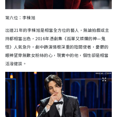
第六位：李棟旭
出道
21
年的
李棟旭
是相當全方位的藝人，無論拍戲或主
持都相當出色，
2016
年憑劇集《孤單又燦
爛
的神
—
鬼
怪》人氣急升，劇中飾演情根深重的陰間使者，憂鬱的
眼神望穿無數女粉絲的心，現實中的他
，
個性卻是相當
活潑健談。