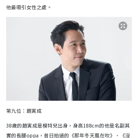
他最吸引女性之處。
第九位：趙寅成
38
歲的
趙寅成
是模特兒出身，身高
1
88
cm
的他是名副其
實的長腿
oppa
，
昔日拍過的《那年冬天風在吹》、《沒