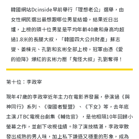
韓國網站Dcinside早前舉行「理想老公」選舉，由
女性網民選出最想跟哪位男星結婚，結果近日出
爐，上榜的頭十位男星是平均年齡40歲和身高均超
過1.8米的長腿大叔，「韓國四大公共財產」蘇志
燮、姜棟元、孔劉和玄彬全部上榜，冠軍由憑《愛
的迫降》爆紅的玄彬力壓「鬼怪大叔」孔劉奪得！
第十位：李政宰
現年
47
歲的
李政宰
近年主力在電影界發展，參演過《與
神同行》系列、《復國者豎盟》、《下女》等，去年底
主演
J
TBC
電視台劇集《輔佐官》，是他相隔
10
年回歸小
螢幕之作，並創下收視佳績。除了演技精湛，
李政宰
散
發出成熟的男人味
，
加上私下謙遜又穩
重
的形象，成為