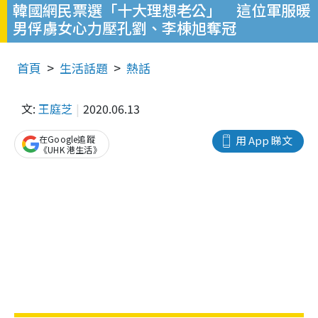
韓國網民票選「十大理想老公」 這位軍服暖
男俘虜女心力壓孔劉、李棟旭奪冠
首頁
生活話題
熱話
文:
王庭芝
2020.06.13
在Google追蹤
用 App 睇文
《UHK 港生活》