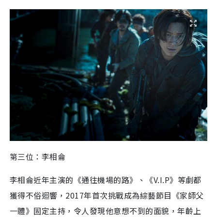
第三位：李相侖
李相侖近年主演的《通往機場的路》、《
V.I.P
》等劇都
獲得不俗迴響，
2017
年首次挑戰成為綜藝節目《家師父
一體》固定主持，令人發現他意想不到的面貌，年
齡
上