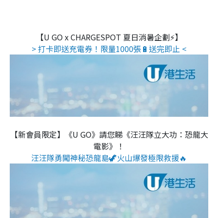
【U GO x CHARGESPOT 夏日消暑企劃⚡】
> 打卡即送充電券！限量1000張🔋送完即止 <
【新會員限定】《U GO》請您睇《汪汪隊立大功：恐龍大
電影》！
汪汪隊勇闖神秘恐龍島🦖火山爆發極限救援🔥