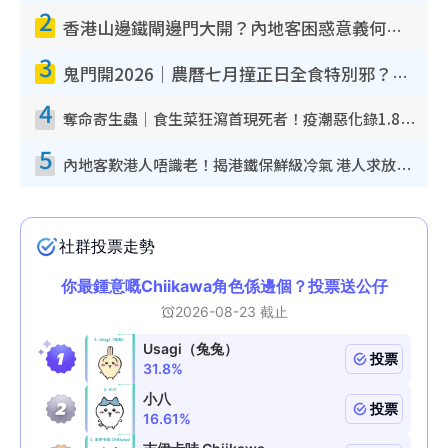
2
香港山邊鐵閘邊門大開？內地客困惑意義何在！網民神回覆：呢種叫法理性防禦
3
鬼門開2026｜農曆七月撞正日全食特別邪？專家警告切忌做一事！揭4大禁忌+2招保平安
4
奪命寄生蟲｜食生菜狂瀉首現死者！疫潮惡化錄1.8萬宗病例 揭洗菜3大謬誤
5
內地客歎港人唔識老！揭港鐵保鮮級冷氣 港人求放過：咪投訴