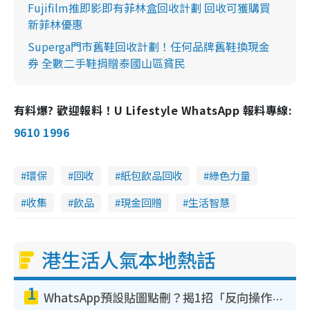
Fujifilm推即影即有菲林盒回收計劃 回收可獲購買
新菲林優惠
Superga門市舊鞋回收計劃！任何品牌舊鞋換現金
券 全數二手鞋捐贈泰國山區貧民
有料爆? 歡迎報料！U Lifestyle WhatsApp 報料專線:
9610 1996
環保
回收
紙包飲品回收
綠色力量
收集
飲品
現金回贈
生活智慧
港生活人氣本地熱話
1
WhatsApp預設貼圖點刪？揭1招「反向操作」還原簡潔介面 附3步實測教學