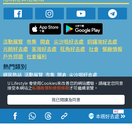
活動展覽
市集
開倉
尖沙咀好去處
銅鑼灣好去處
元朗好去處
荃灣好去處
旺角好去處
社會
餐廳情報
戶外郊遊
社會福利
熱門類別
網民熱話
活動展覽
市集
開倉
尖沙咀好去處
銅鑼灣好去處
元朗好去處
荃灣好去處
旺角好去處
社會
U Lifestyle 會使用Cookies來改善您的網站體驗，請確定您同意
接受本網站之
私隱政策和使用條款
才可繼續瀏覽。
餐廳情報
戶外郊遊
熱門標籤
我已閱讀及同意
#UGO搵好去處
#人氣活動推介
#美食社群熱話
#親子玩樂好去處
#ULifestyle應用程式
#限時搶
本週好去處
#UJetso禮物放送
#ULifestyle商戶中心
#著數
#網絡熱話