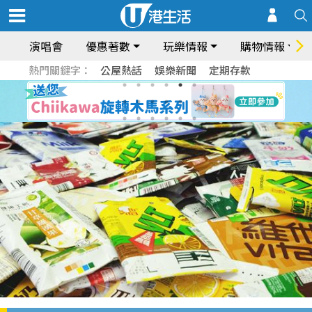
演唱會
優惠著數
玩樂情報
購物情報
熱門關鍵字：
公屋熱話
娛樂新聞
定期存款