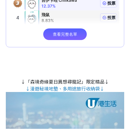
↓「森境奇緣夏日異想尋龍記」限定精品↓
↓漫遊秘境地墊、多用途旅行收納袋↓